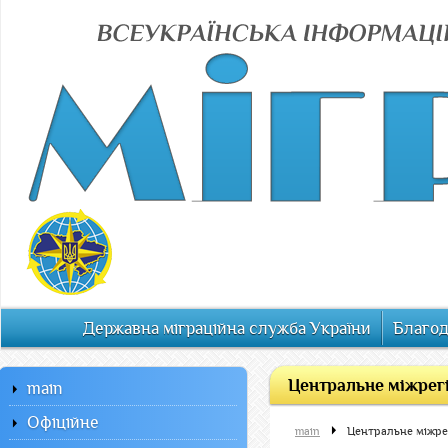
Державна міграційна служба України
Благод
Центральне міжрегі
main
Офiцiйне
main
Центральне міжрег