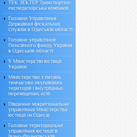
ТЕК ЗЕКТЕР Транспортно-
експедиторська компанія
Головне Управління
Державної фіскальної
служби в Одеській області
Головне управління
Пенсійного фонду України
в Одеській області
У Міністерстві юстиції
України
Міністерство з питань
тимчасово окупованих
територій і внутрішньо
переміщених осіб
Південне міжрегіональне
управління Міністерства
юстиції (м.Одеса)
Головне територіальне
управління юстиції в
Івано-Франківській