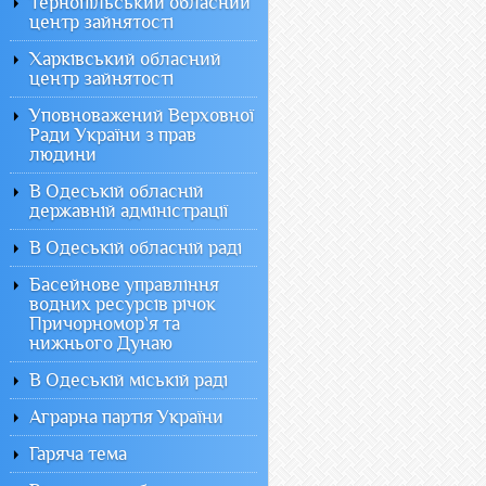
Тернопільський обласний
центр зайнятості
Харківський обласний
центр зайнятості
Уповноважений Верховної
Ради України з прав
людини
В Одеській обласній
державній адміністрації
В Одеській обласній раді
Басейнове управління
водних ресурсів річок
Причорномор`я та
нижнього Дунаю
В Одеській міській раді
Аграрна партія України
Гаряча тема