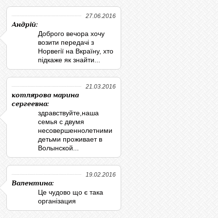
27.06.2016
Андрій:
Доброго вечора хочу
возити передачі з
Норвегії на Вкраїну, хто
підкаже як знайти...
21.03.2016
котлярова марина
сергеевна:
здравствуйте,наша
семья с двумя
несовершеннолетними
детьми проживает в
Волынской...
19.02.2016
Валентина:
Це чудово що є така
організация