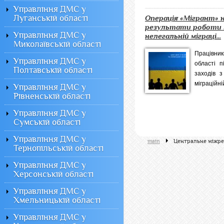
Управління ДМС у
Луганській області
Операція «Мігрант» н
результати роботи 
Управління ДМС у
нелегальній міграці...
Миколаївській області
Працівник
Управління ДМС у
області п
Полтавській області
заходів з
міграційні
Управління ДМС у
Рівненській області
Управління ДМС у
Сумській області
Управління ДМС у
main
Центральне міжрег
Тернопільській області
Управління ДМС у
Херсонській області
Управління ДМС у
Хмельницькій області
Управління ДМС у