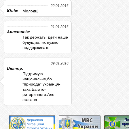
22.01.2016
Юлія:
Молодці
21.01.2016
Анастасія:
Так держать! Дети наше
будущие, их нужно
поддерживать.
09.01.2016
Віктор:
Підтримую
національне,бо
"природа" українця-
така.Багато-
риторичного.Але
сказана:...