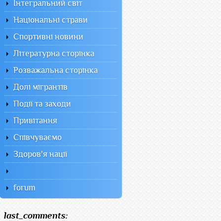
Інтегральний світ
Національні страви
Спортивні новини
Літературна сторінка
Розважальна сторінка
Долі мігрантів
Події та заходи
Привітання
Співчуваємо
Здоров'я нації
forum
last_comments: