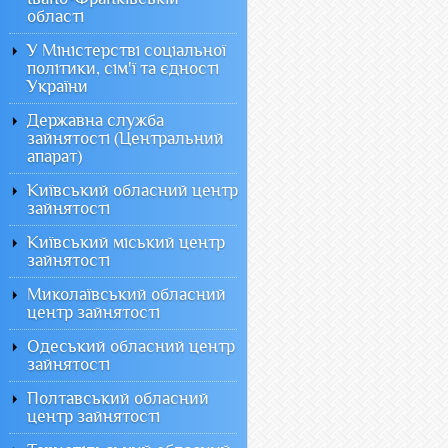
області
У Міністерстві соціальної
політики, сім'ї та єдності
України
Державна служба
зайнятості (Центральний
апарат)
Київський обласний центр
зайнятості
Київський міський центр
зайнятості
Миколаївський обласний
центр зайнятості
Одеський обласний центр
зайнятості
Полтавський обласний
центр зайнятості