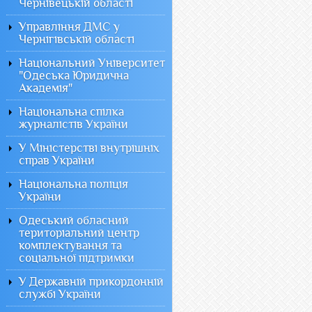
Чернівецькій області
Управління ДМС у
Чернігівській області
Національний Університет
"Одеська Юридична
Академія"
Національна спілка
журналістів України
У Міністерстві внутрішніх
справ України
Національна поліція
України
Одеський обласний
територіальний центр
комплектування та
соціальної підтримки
У Державній прикордонній
службі України