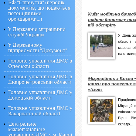
БФ "Співчуття" (перелік
документів, що подаються
потенційними
Київ: мобільна бриг
орендарями...)
надала допомогу по
від обстрілу
У Державній міграційній
службі України
У День жа
області 
У Державному
масованої
підприємстві "Документ"
на столицю
Головне управління ДМС в
Одеській області
Головне управління ДМС в
Міграційник з Києва 
Дніпропетровській області
книги про полеглих в
«Азов»
Головне управління ДМС у
Донецькій області
Працівни
Міграці
Головне управління ДМС у
співавтор
Закарпатській області
Вірші Ві
Центральне
складо...
міжрегіональне
управління ДМС у м. Києві