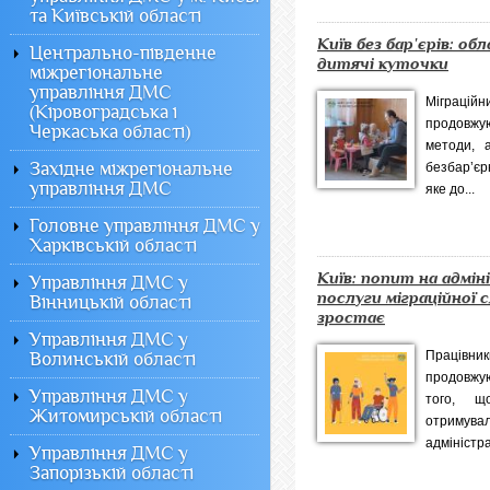
та Київській області
Київ без барʹєрів: о
Центрально-південне
дитячі куточки
міжрегіональне
управління ДМС
Міграці
(Кіровоградська і
продовжу
Черкаська області)
методи, 
Західне міжрегіональне
безбар’єр
управління ДМС
яке до...
Головне управління ДМС у
Харківській області
Київ: попит на адмі
Управління ДМС у
послуги міграційної 
Вінницькій області
зростає
Управління ДМС у
Працівник
Волинській області
продовжу
Управління ДМС у
того, що
Житомирській області
отриму
адміністра
Управління ДМС у
Запорізькій області