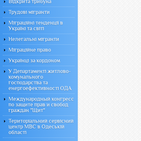
Відкрита трибуна
Трудові мігранти
Міграційні тенденції в
Україні та світі
Нелегальні мігранти
Міграційне право
Українці за кордоном
У Департаменті житлово-
комунального
господарства та
енергоефективності ОДА
Международный конгресс
по защите прав и свобод
граждан "Щит"
Територіальний сервісний
центр МВС в Одеській
області