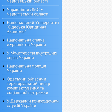
Чернівецькій області
Управління ДМС у
Чернігівській області
Національний Університет
"Одеська Юридична
Академія"
Національна спілка
журналістів України
У Міністерстві внутрішніх
справ України
Національна поліція
України
Одеський обласний
територіальний центр
комплектування та
соціальної підтримки
У Державній прикордонній
службі України