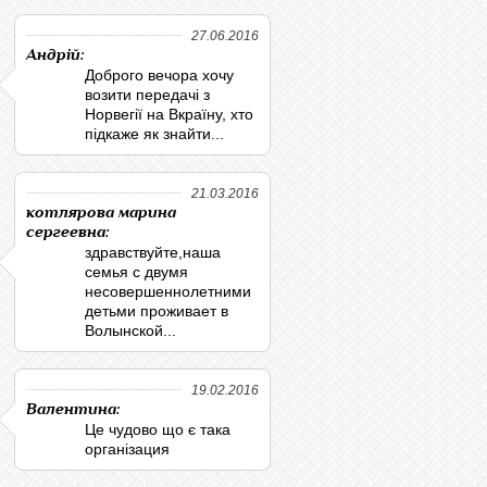
27.06.2016
Андрій:
Доброго вечора хочу
возити передачі з
Норвегії на Вкраїну, хто
підкаже як знайти...
21.03.2016
котлярова марина
сергеевна:
здравствуйте,наша
семья с двумя
несовершеннолетними
детьми проживает в
Волынской...
19.02.2016
Валентина:
Це чудово що є така
організация