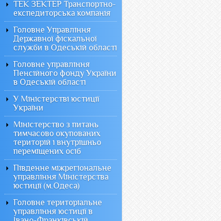
ТЕК ЗЕКТЕР Транспортно-
експедиторська компанія
Головне Управління
Державної фіскальної
служби в Одеській області
Головне управління
Пенсійного фонду України
в Одеській області
У Міністерстві юстиції
України
Міністерство з питань
тимчасово окупованих
територій і внутрішньо
переміщених осіб
Південне міжрегіональне
управління Міністерства
юстиції (м.Одеса)
Головне територіальне
управління юстиції в
Івано-Франківській