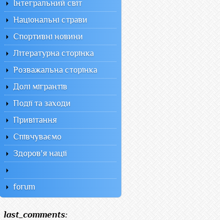
Інтегральний світ
Національні страви
Спортивні новини
Літературна сторінка
Розважальна сторінка
Долі мігрантів
Події та заходи
Привітання
Співчуваємо
Здоров'я нації
forum
last_comments: