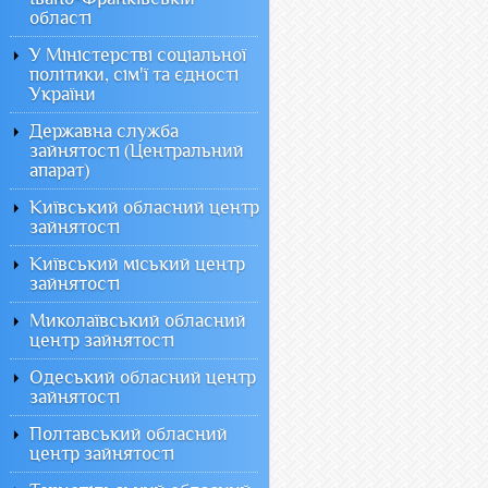
області
У Міністерстві соціальної
політики, сім'ї та єдності
України
Державна служба
зайнятості (Центральний
апарат)
Київський обласний центр
зайнятості
Київський міський центр
зайнятості
Миколаївський обласний
центр зайнятості
Одеський обласний центр
зайнятості
Полтавський обласний
центр зайнятості