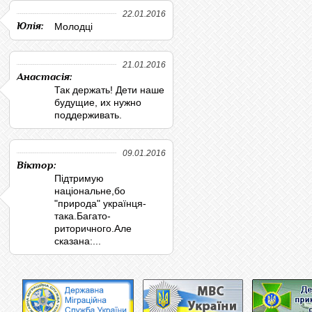
22.01.2016
Юлія:
Молодці
21.01.2016
Анастасія:
Так держать! Дети наше
будущие, их нужно
поддерживать.
09.01.2016
Віктор:
Підтримую
національне,бо
"природа" українця-
така.Багато-
риторичного.Але
сказана:...