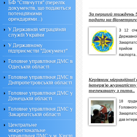
БФ "Співчуття" (перелік
документів, що подаються
потенційними
За перший тиждень 5
орендарями...)
подали на біометри
У Державній міграційній
З 12 січ
службі України
Державної
Закарпат
У Державному
прийом
підприємстві "Документ"
паспорта..
Головне управління ДМС в
Одеській області
Головне управління ДМС в
Керівник міграційної
Дніпропетровській області
інтерв’ю журналісту
телеканалу з пита...
Головне управління ДМС у
Донецькій області
18 груд
Головног
Головне управління ДМС у
Закарпатс
Закарпатській області
дав інтерв
Центральне
міжрегіональне
управління ДМС у м. Києві