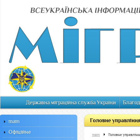
Державна міграційна служба України
Благод
Головне управління
main
Офiцiйне
main
Головне управлінн