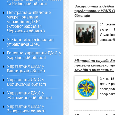
та Київській області
Закарпаття відвідав
представник УВКБ О
Центрально-південне
біженців
міжрегіональне
управління ДМС
14 жовтн
(Кіровоградська і
зустріч 
Черкаська області)
Управлінн
Західне міжрегіональне
справах бі
управління ДМС
Головне управління ДМС у
Харківській області
Міграційна служба 
провела комплекс п
Управління ДМС у
заходів з виявлення...
Вінницькій області
З 4 по 15
Управління ДМС у
Волинській області
ДМС Украї
провод
Управління ДМС у
профілакти
Житомирській області
Управління ДМС у
Запорізькій області