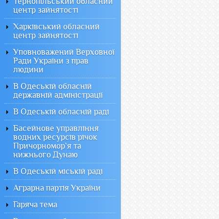
Тернопільський обласний
центр зайнятості
Харківський обласний
центр зайнятості
Уповноважений Верховної
Ради України з прав
людини
В Одеській обласній
державній адміністрації
В Одеській обласній раді
Басейнове управління
водних ресурсів річок
Причорномор`я та
нижнього Дунаю
В Одеській міській раді
Аграрна партія України
Гаряча тема