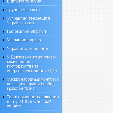
Відкрита трибуна
Трудові мігранти
Міграційні тенденції в
Україні та світі
Нелегальні мігранти
Міграційне право
Українці за кордоном
У Департаменті житлово-
комунального
господарства та
енергоефективності ОДА
Международный конгресс
по защите прав и свобод
граждан "Щит"
Територіальний сервісний
центр МВС в Одеській
області