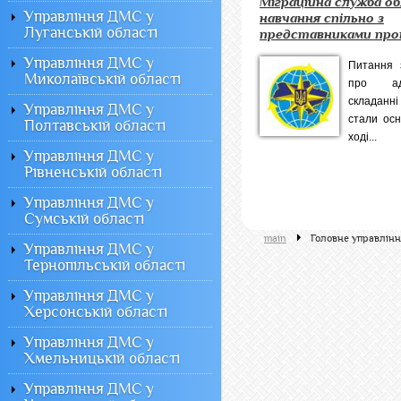
Міграційна служба о
Управління ДМС у
навчання спільно з
Луганській області
представниками про
Управління ДМС у
Питання 
Миколаївській області
про ад
складанні
Управління ДМС у
стали ос
Полтавській області
ході...
Управління ДМС у
Рівненській області
Управління ДМС у
Сумській області
main
Головне управлінн
Управління ДМС у
Тернопільській області
Управління ДМС у
Херсонській області
Управління ДМС у
Хмельницькій області
Управління ДМС у