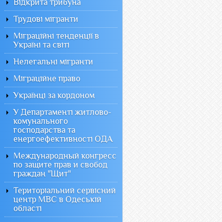
Відкрита трибуна
Трудові мігранти
Міграційні тенденції в
Україні та світі
Нелегальні мігранти
Міграційне право
Українці за кордоном
У Департаменті житлово-
комунального
господарства та
енергоефективності ОДА
Международный конгресс
по защите прав и свобод
граждан "Щит"
Територіальний сервісний
центр МВС в Одеській
області