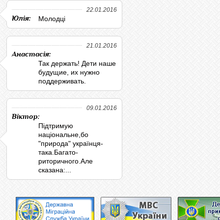
22.01.2016
Юлія:
Молодці
21.01.2016
Анастасія:
Так держать! Дети наше
будущие, их нужно
поддерживать.
09.01.2016
Віктор:
Підтримую
національне,бо
"природа" українця-
така.Багато-
риторичного.Але
сказана:...