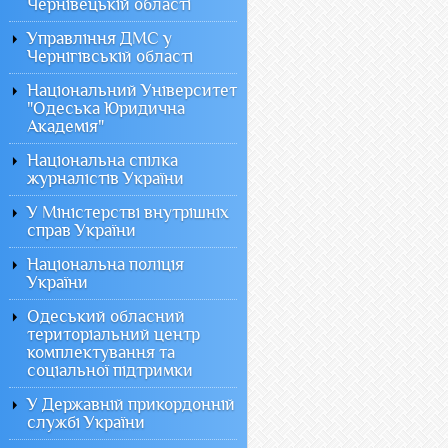
Чернівецькій області
Управління ДМС у
Чернігівській області
Національний Університет
"Одеська Юридична
Академія"
Національна спілка
журналістів України
У Міністерстві внутрішніх
справ України
Національна поліція
України
Одеський обласний
територіальний центр
комплектування та
соціальної підтримки
У Державній прикордонній
службі України