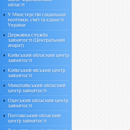
області
У Міністерстві соціальної
політики, сім'ї та єдності
України
Державна служба
зайнятості (Центральний
апарат)
Київський обласний центр
зайнятості
Київський міський центр
зайнятості
Миколаївський обласний
центр зайнятості
Одеський обласний центр
зайнятості
Полтавський обласний
центр зайнятості