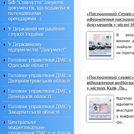
БФ "Співчуття" (перелік
документів, що подаються
потенційними
«Паспортний Сервіс»
орендарями...)
оформлення паспор
документів у місті М
У Державній міграційній
службі України
В резул
воєнних д
У Державному
знайшли
підприємстві "Документ"
на територ
Головне управління ДМС в
Одеській області
Головне управління ДМС в
«Паспортний сервіс»
Дніпропетровській області
відновлення водійськ
у містах Київ, Ль...
Головне управління ДМС у
Донецькій області
Відтепер
відновит
Головне управління ДМС у
внаслі
Закарпатській області
у комфорт
Центральне
гро...
міжрегіональне
управління ДМС у м. Києві