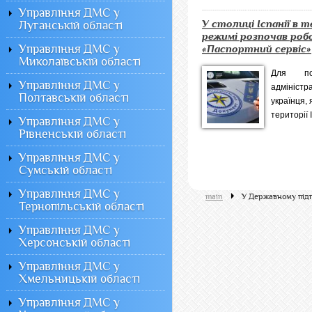
Управління ДМС у
У столиці Іспанії в 
Луганській області
режимі розпочав ро
Управління ДМС у
«Паспортний сервіс»
Миколаївській області
Для по
Управління ДМС у
адміністр
Полтавській області
українця, 
території 
Управління ДМС у
Рівненській області
Управління ДМС у
Сумській області
Управління ДМС у
main
У Державному під
Тернопільській області
Управління ДМС у
Херсонській області
Управління ДМС у
Хмельницькій області
Управління ДМС у