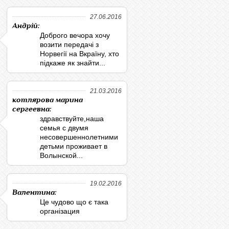
27.06.2016
Андрій:
Доброго вечора хочу
возити передачі з
Норвегії на Вкраїну, хто
підкаже як знайти...
21.03.2016
котлярова марина
сергеевна:
здравствуйте,наша
семья с двумя
несовершеннолетними
детьми проживает в
Волынской...
19.02.2016
Валентина:
Це чудово що є така
організация