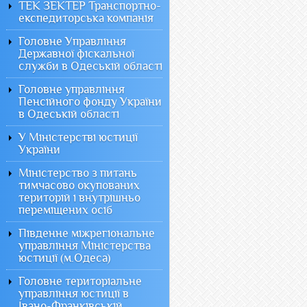
ТЕК ЗЕКТЕР Транспортно-
експедиторська компанія
Головне Управління
Державної фіскальної
служби в Одеській області
Головне управління
Пенсійного фонду України
в Одеській області
У Міністерстві юстиції
України
Міністерство з питань
тимчасово окупованих
територій і внутрішньо
переміщених осіб
Південне міжрегіональне
управління Міністерства
юстиції (м.Одеса)
Головне територіальне
управління юстиції в
Івано-Франківській