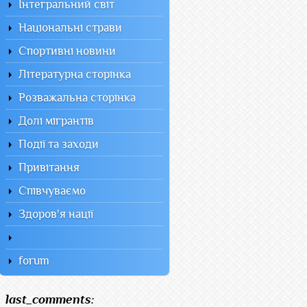
Інтегральний світ
Національні страви
Спортивні новини
Літературна сторінка
Розважальна сторінка
Долі мігрантів
Події та заходи
Привітання
Співчуваємо
Здоров'я нації
forum
last_comments: