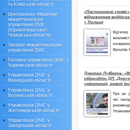
та Київській області
«Паспортний сервіс»
Центрально-південне
відновлення водійськ
міжрегіональне
у Польщі
управління ДМС
(Кіровоградська і
Відтепер
Черкаська області)
можливіст
посвідч
Західне міжрегіональне
управління ДМС
Вроцлав, К
Головне управління ДМС у
Харківській області
Дмитро Лубінець: «В
Управління ДМС у
підрозділи ДП „Доку
Вінницькій області
унікальний, новий інс
Управління ДМС у
Про це Д
Волинській області
час захо
Управління ДМС у
рекоменд
Житомирській області
Уповноваже
Управління ДМС у
Запорізькій області