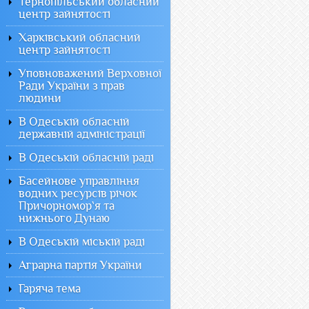
Тернопільський обласний
центр зайнятості
Харківський обласний
центр зайнятості
Уповноважений Верховної
Ради України з прав
людини
В Одеській обласній
державній адміністрації
В Одеській обласній раді
Басейнове управління
водних ресурсів річок
Причорномор`я та
нижнього Дунаю
В Одеській міській раді
Аграрна партія України
Гаряча тема