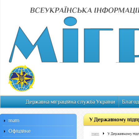
Державна міграційна служба України
Благод
У Державному підп
main
Офiцiйне
main
У Державному під