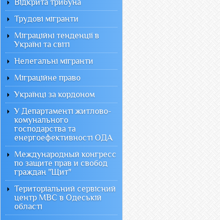
Відкрита трибуна
Трудові мігранти
Міграційні тенденції в
Україні та світі
Нелегальні мігранти
Міграційне право
Українці за кордоном
У Департаменті житлово-
комунального
господарства та
енергоефективності ОДА
Международный конгресс
по защите прав и свобод
граждан "Щит"
Територіальний сервісний
центр МВС в Одеській
області