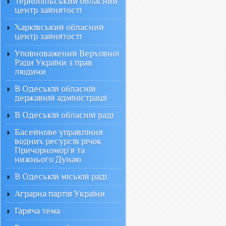
Тернопільський обласний
центр зайнятості
Харківський обласний
центр зайнятості
Уповноважений Верховної
Ради України з прав
людини
В Одеській обласній
державній адміністрації
В Одеській обласній раді
Басейнове управління
водних ресурсів річок
Причорномор`я та
нижнього Дунаю
В Одеській міській раді
Аграрна партія України
Гаряча тема