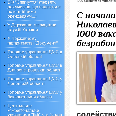
1000 вакансий по привлече
БФ "Співчуття" (перелік
документів, що подаються
потенційними
С начала
орендарями...)
Николае
У Державній міграційній
службі України
1000 вак
У Державному
безрабо
підприємстві "Документ"
Головне управління ДМС в
Одеській області
Головне управління ДМС в
Дніпропетровській області
Головне управління ДМС у
Донецькій області
Головне управління ДМС у
Закарпатській області
Центральне
міжрегіональне
содействи
управління ДМС у м. Києві