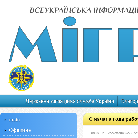
Державна міграційна служба України
Благод
С начала года рабо
main
Офiцiйне
main
Миколаївський об