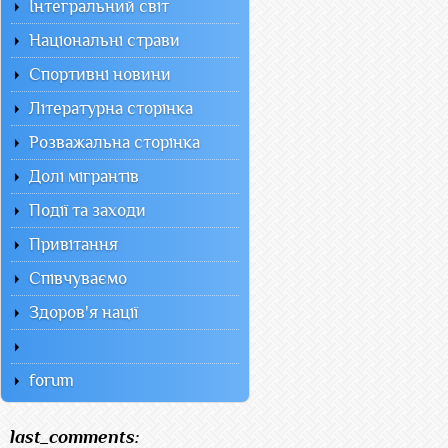
Інтегральний світ
Національні страви
Спортивні новини
Літературна сторінка
Розважальна сторінка
Долі мігрантів
Події та заходи
Привітання
Співчуваємо
Здоров'я нації
forum
last_comments: