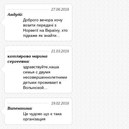
27.06.2016
Андрій:
Доброго вечора хочу
возити передачі з
Норвегії на Вкраїну, хто
підкаже як знайти...
21.03.2016
котлярова марина
сергеевна:
здравствуйте,наша
семья с двумя
несовершеннолетними
детьми проживает в
Волынской...
19.02.2016
Валентина:
Це чудово що є така
організация