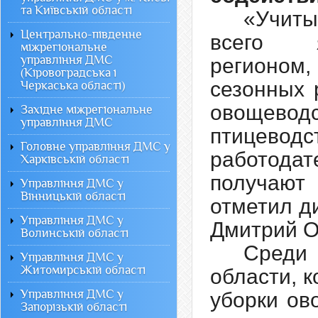
та Київській області
«Учиты
Центрально-південне
всего я
міжрегіональне
управління ДМС
регионом,
(Кіровоградська і
сезонных 
Черкаська області)
овощеводс
Західне міжрегіональне
управління ДМС
птицеводс
Головне управління ДМС у
работодате
Харківській області
получают
Управління ДМС у
Вінницькій області
отметил д
Управління ДМС у
Дмитрий О
Волинській області
Среди 
Управління ДМС у
Житомирській області
области, 
Управління ДМС у
уборки ов
Запорізькій області