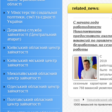
області
related_news:
У Міністерстві соціальної
політики, сім'ї та єдності
України
С начала года
работодатели
Державна служба
Николаевщины
зайнятості (Центральний
предоставили около
апарат)
вакансий по привле
безработных на сез
Київський обласний центр
работы
зайнятості
С н
Київський міський центр
2019
зайнятості
работод
было п
Миколаївський обласний
актуаль
центр зайнятості
вака
сезонным характером р
Одеський обласний центр
них 768 вакансий укомплект
зайнятості
Полтавський обласний
main
Миколаївський об
центр зайнятості
1000 вакансий по привлече