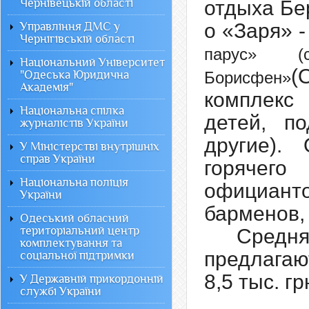
Чернівецькій області
отдыха Бер
о «Заря» 
Управління ДМС у
Чернігівській області
парус» (
Національний Університет
(
"Одеська Юридична
Борисфен»
Академія"
комплекс
Національна спілка
детей, п
журналістів України
другие).
У Міністерстві внутрішніх
справ України
горячег
Національна поліція
официанто
України
барменов,
Одеський обласний
територіальний центр
Средн
комплектування та
предлагаю
соціальної підтримки
8,5 тыс. гр
У Державній прикордонній
службі України