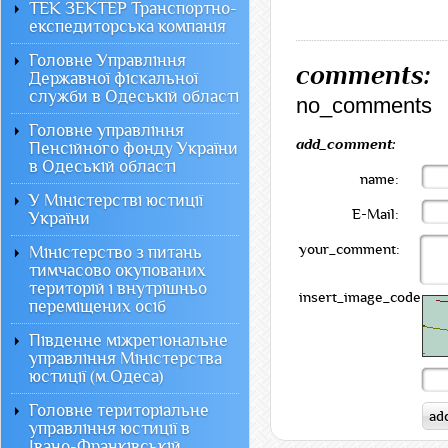
ТЕК ЗЕКТЕР Транспортно-
експедиторська компанія
Головне Управління
comments:
Державної фіскальної
служби в Одеській області
no_comments
Головне управління
add_comment:
Пенсійного фонду України
в Одеській області
name:
У Міністерстві юстиції
E-Mail:
України
your_comment:
Міністерство з питань
тимчасово окупованих
територій і внутрішньо
insert_image_code:
переміщених осіб
Південне міжрегіональне
управління Міністерства
юстиції (м.Одеса)
Головне територіальне
управління юстиції в
Івано-Франківській