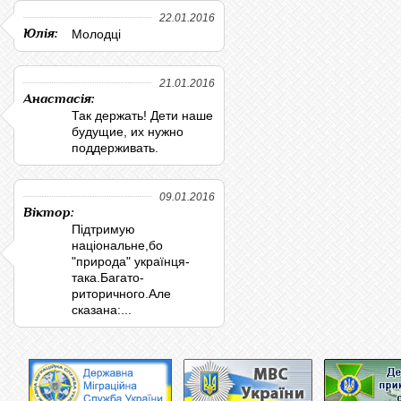
22.01.2016
Юлія:
Молодці
21.01.2016
Анастасія:
Так держать! Дети наше
будущие, их нужно
поддерживать.
09.01.2016
Віктор:
Підтримую
національне,бо
"природа" українця-
така.Багато-
риторичного.Але
сказана:...