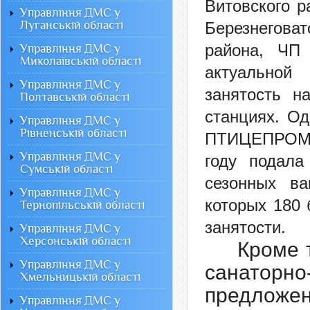
Витовского 
Управління ДМС у
Луганській області
Березнегова
района, ЧП 
Управління ДМС у
Миколаївській області
актуальной
Управління ДМС у
занятость н
Полтавській області
станциях. О
Управління ДМС у
Рівненській області
ПТИЦЕПРОМ»
Управління ДМС у
году подала
Сумській області
сезонных ва
Управління ДМС у
которых 180
Тернопільській області
занятости.
Управління ДМС у
Херсонській області
Кроме 
Управління ДМС у
санаторно
Хмельницькій області
предложе
Управління ДМС у