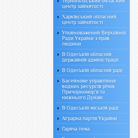
Тернопільський обласний
центр зайнятості
Харківський обласний
центр зайнятості
Уповноважений Верховної
Ради України з прав
людини
В Одеській обласній
державній адміністрації
В Одеській обласній раді
Басейнове управління
водних ресурсів річок
Причорномор`я та
нижнього Дунаю
В Одеській міській раді
Аграрна партія України
Гаряча тема