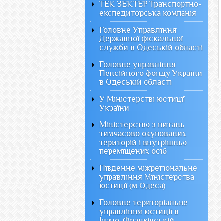
ТЕК ЗЕКТЕР Транспортно-
експедиторська компанія
Головне Управління
Державної фіскальної
служби в Одеській області
Головне управління
Пенсійного фонду України
в Одеській області
У Міністерстві юстиції
України
Міністерство з питань
тимчасово окупованих
територій і внутрішньо
переміщених осіб
Південне міжрегіональне
управління Міністерства
юстиції (м.Одеса)
Головне територіальне
управління юстиції в
Івано-Франківській