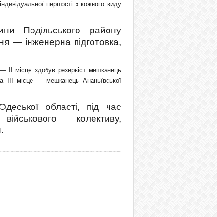
індивідуальної першості з кожного виду
тини Подільського району
ння — інженерна підготовка,
 — ІІ місце здобув резервіст мешканець
а ІІІ місце — мешканець Ананьївської
Одеської області, під час
військового колективу,
.