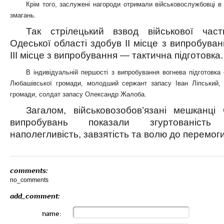
Крім того, заслужені нагороди отримали військовослужбовці в 
змагань.
Так стрілецький взвод військової час
Одеської області здобув ІІ місце з випробува
ІІІ місце з випробування — тактична підготовка.
В індивідуальній першості з випробування вогнева підготовка
Любашівської громади, молодший сержант запасу Іван Ліпський, 
громади, солдат запасу Олександр Жалоба.
Загалом, військовозобов’язані мешканці 
випробувань показали згуртованість 
наполегливість, завзятість та волю до перемоги
comments:
no_comments
add_comment:
name: