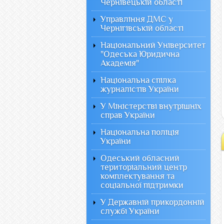
Чернівецькій області
Управління ДМС у
Чернігівській області
Національний Університет
"Одеська Юридична
Академія"
Національна спілка
журналістів України
У Міністерстві внутрішніх
справ України
Національна поліція
України
Одеський обласний
територіальний центр
комплектування та
соціальної підтримки
У Державній прикордонній
службі України