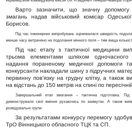
керівництвом командувача військ ОК «Південь» генерал-майора Ігоря
Варто зазначити, що значну допомогу 
змагань надав військовий комісар Одеської
Борисов.
Під час інженерних випробувань оцінювалася швидкість подолан
менше часу витрачено на подолання мінного поля – тим вища кількіст
Під час етапу з тактичної медицини вип
трьома елементами шляхом одночасного 
надання пораненому медичної допомоги та 
конкурсанти накладали шину з підручних матері
первинну пов’язку на грудну клітку, а також 
на відстань до 150 метрів на спині по пересічній
Завершальний етап змагання – тактична підготовка. Під
демонстрували свої вміння рухаючись по азимутах. А також вияв
розвідувальні групи.
За результатами конкурсу перемогу здобув
ТрО Вінницького обласного ТЦК та СП.