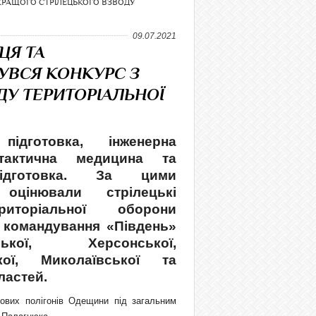
КРАЩОГО СТРІЛЕЦЬКОГО ВЗВОДУ
09.07.2021
ЦЯ ТА
УВСЯ КОНКУРС З
У ТЕРИТОРІАЛЬНОЇ
підготовка, інженерна
 тактична медицина та
підготовка. За цими
 оцінювали стрілецькі
иторіальної оборони
 командування «Південь»
ої, Херсонської,
ької, Миколаївської та
ластей.
ових полігонів Одещини під загальним