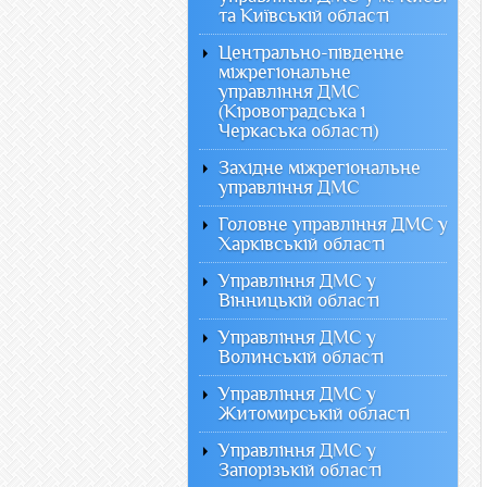
та Київській області
Центрально-південне
міжрегіональне
управління ДМС
(Кіровоградська і
Черкаська області)
Західне міжрегіональне
управління ДМС
Головне управління ДМС у
Харківській області
Управління ДМС у
Вінницькій області
Управління ДМС у
Волинській області
Управління ДМС у
Житомирській області
Управління ДМС у
Запорізькій області