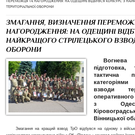
ПЕРЕМОЖЦЯ ТА НАГОРОДЖЕННЯ: НА ОДЕЩИНІ ВІДБУВСЯ КОНКУРС З НАЙ
ТЕРИТОРІАЛЬНОЇ ОБОРОНИ
ЗМАГАННЯ, ВИЗНАЧЕННЯ ПЕРЕМОЖ
НАГОРОДЖЕННЯ: НА ОДЕЩИНІ ВІДБ
НАЙКРАЩОГО СТРІЛЕЦЬКОГО ВЗВОД
ОБОРОНИ
Вогнева 
підготовка,
тактична 
категоріями
взводи тер
оперативного
з Одеськ
Кіровоградс
Вінницької об
Змагання на кращий взвод ТрО відбувся на одному з військ