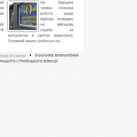
ий
На Одещині
ів
триває планова
ві
робота щодо
відбору громадян
ій
на військову
ій
службу за
контрактом в Центрі рекрутингу.
Головний акцент робиться на...
льної підтримки
ЗМАГАННЯ, ВИЗНАЧЕННЯ
КРАЩОГО СТРІЛЕЦЬКОГО ВЗВОДУ