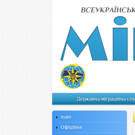
Державна міграційна сл
main
Офiцiйне