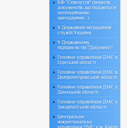
БФ "Співчуття" (перелік
документів, що подаються
потенційними
орендарями...)
У Державній міграційній
службі України
У Державному
підприємстві "Документ"
Головне управління ДМС в
Одеській області
Головне управління ДМС в
Дніпропетровській області
Головне управління ДМС у
Донецькій області
Головне управління ДМС у
Закарпатській області
Центральне
міжрегіональне
управління ДМС у м. Києві