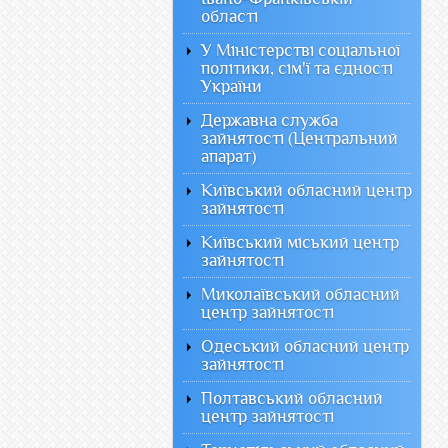
області
У Міністерстві соціальної
політики, сім'ї та єдності
України
Державна служба
зайнятості (Центральний
апарат)
Київський обласний центр
зайнятості
Київський міський центр
зайнятості
Миколаївський обласний
центр зайнятості
Одеський обласний центр
зайнятості
Полтавський обласний
центр зайнятості