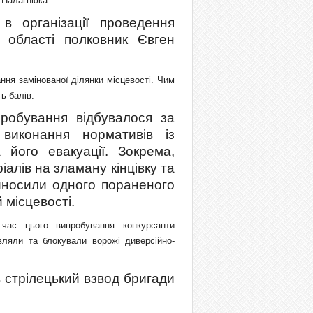
 Палагнюка.
в організації проведення
 області полковник Євген
ня замінованої ділянки місцевості. Чим
ь балів.
робування відбувалося за
виконання нормативів із
його евакуації. Зокрема,
алів на зламану кінцівку та
виносили одного пораненого
 місцевості.
 час цього випробування конкурсанти
ляли та блокували ворожі диверсійно-
 стрілецький взвод бригади