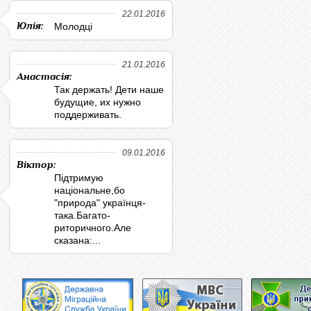
22.01.2016
Юлія:
Молодці
21.01.2016
Анастасія:
Так держать! Дети наше
будущие, их нужно
поддерживать.
09.01.2016
Віктор:
Підтримую
національне,бо
"природа" українця-
така.Багато-
риторичного.Але
сказана:...