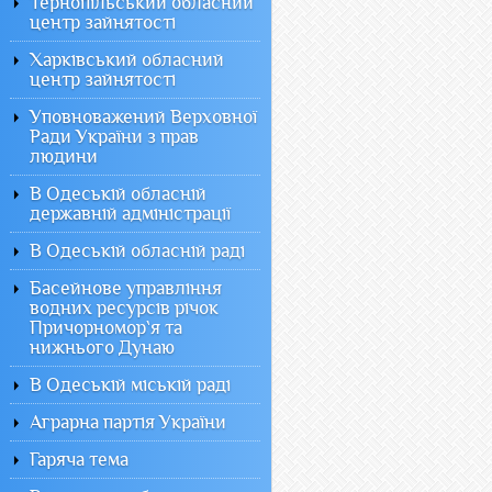
Тернопільський обласний
центр зайнятості
Харківський обласний
центр зайнятості
Уповноважений Верховної
Ради України з прав
людини
В Одеській обласній
державній адміністрації
В Одеській обласній раді
Басейнове управління
водних ресурсів річок
Причорномор`я та
нижнього Дунаю
В Одеській міській раді
Аграрна партія України
Гаряча тема