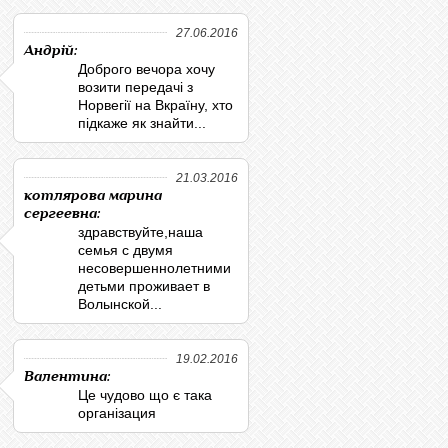
27.06.2016
Андрій:
Доброго вечора хочу
возити передачі з
Норвегії на Вкраїну, хто
підкаже як знайти...
21.03.2016
котлярова марина
сергеевна:
здравствуйте,наша
семья с двумя
несовершеннолетними
детьми проживает в
Волынской...
19.02.2016
Валентина:
Це чудово що є така
організация