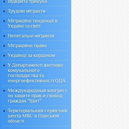
Відкрита трибуна
Трудові мігранти
Міграційні тенденції в
Україні та світі
Нелегальні мігранти
Міграційне право
Українці за кордоном
У Департаменті житлово-
комунального
господарства та
енергоефективності ОДА
Международный конгресс
по защите прав и свобод
граждан "Щит"
Територіальний сервісний
центр МВС в Одеській
області