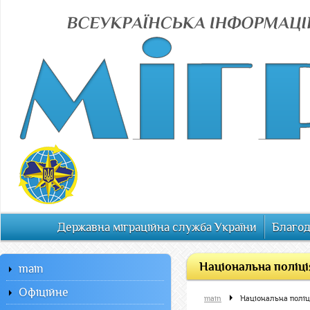
Державна міграційна служба України
Благод
Національна поліці
main
Офiцiйне
main
Національна поліц