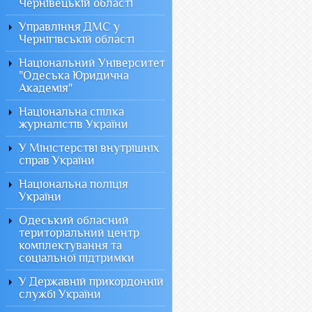
Чернівецькій області
Управління ДМС у
Чернігівській області
Національний Університет
"Одеська Юридична
Академія"
Національна спілка
журналістів України
У Міністерстві внутрішніх
справ України
Національна поліція
України
Одеський обласний
територіальний центр
комплектування та
соціальної підтримки
У Державній прикордонній
службі України