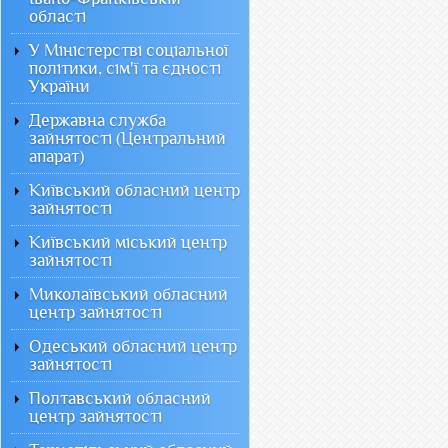
області
У Міністерстві соціальної
політики, сім'ї та єдності
України
Державна служба
зайнятості (Центральний
апарат)
Київський обласний центр
зайнятості
Київський міський центр
зайнятості
Миколаївський обласний
центр зайнятості
Одеський обласний центр
зайнятості
Полтавський обласний
центр зайнятості