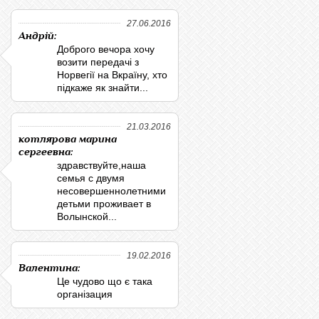
27.06.2016
Андрій:
Доброго вечора хочу
возити передачі з
Норвегії на Вкраїну, хто
підкаже як знайти...
21.03.2016
котлярова марина
сергеевна:
здравствуйте,наша
семья с двумя
несовершеннолетними
детьми проживает в
Волынской...
19.02.2016
Валентина:
Це чудово що є така
організация