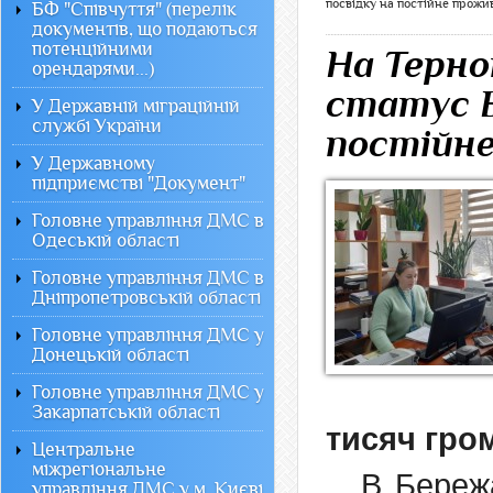
посвідку на постійне прожи
БФ "Співчуття" (перелік
документів, що подаються
потенційними
На Терно
орендарями...)
статус В
У Державній міграційній
службі України
постійне
У Державному
підприємстві "Документ"
Головне управління ДМС в
Одеській області
Головне управління ДМС в
Дніпропетровській області
Головне управління ДМС у
Донецькій області
Головне управління ДМС у
Закарпатській області
тисяч гром
Центральне
міжрегіональне
В Береж
управління ДМС у м. Києві