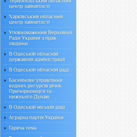
Тернопільський обласний
центр зайнятості
Харківський обласний
центр зайнятості
Уповноважений Верховної
Ради України з прав
людини
В Одеській обласній
державній адміністрації
В Одеській обласній раді
Басейнове управління
водних ресурсів річок
Причорномор`я та
нижнього Дунаю
В Одеській міській раді
Аграрна партія України
Гаряча тема