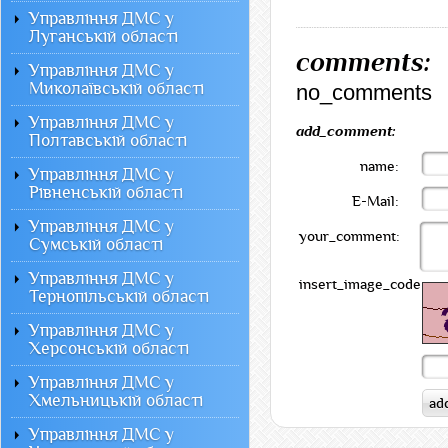
Управління ДМС у
Луганській області
comments:
Управління ДМС у
Миколаївській області
no_comments
Управління ДМС у
add_comment:
Полтавській області
name:
Управління ДМС у
Рівненській області
E-Mail:
Управління ДМС у
your_comment:
Сумській області
Управління ДМС у
insert_image_code:
Тернопільській області
Управління ДМС у
Херсонській області
Управління ДМС у
Хмельницькій області
Управління ДМС у