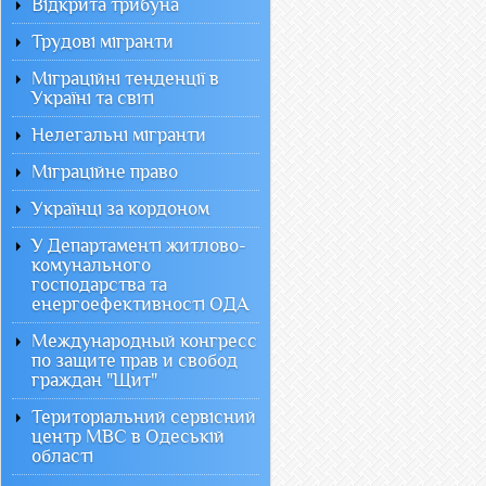
Відкрита трибуна
Трудові мігранти
Міграційні тенденції в
Україні та світі
Нелегальні мігранти
Міграційне право
Українці за кордоном
У Департаменті житлово-
комунального
господарства та
енергоефективності ОДА
Международный конгресс
по защите прав и свобод
граждан "Щит"
Територіальний сервісний
центр МВС в Одеській
області