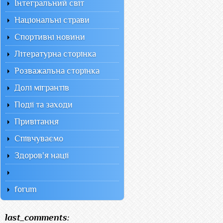
Інтегральний світ
Національні страви
Спортивні новини
Літературна сторінка
Розважальна сторінка
Долі мігрантів
Події та заходи
Привітання
Співчуваємо
Здоров'я нації
forum
last_comments: