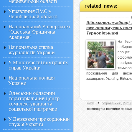
Чернівецькій області
related_news:
Управління ДМС у
Чернігівській області
Військовослужбовці-
Національний Університет
вже отримують посв
"Одеська Юридична
Тернопільщині
Академія"
На Терн
Національна спілка
набира
журналістів України
процес
оформл
У Міністерстві внутрішніх
посв
справ України
тимчасо
проживання для інозе
Національна поліція
захищають Україну. Військо
України
Одеський обласний
територіальний центр
комплектування та
main
Управління ДМС у 
соціальної підтримки
посвідку на постійне прожив
У Державній прикордонній
службі України