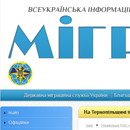
Державна міграційна служба України
Благод
На Тернопільщині і
main
Офiцiйне
main
Управління ДМС у 