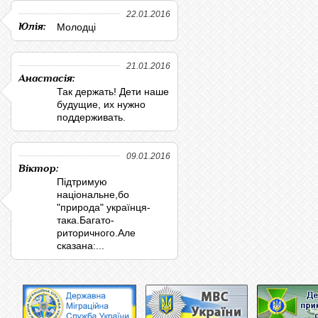
22.01.2016
Юлія:
Молодці
21.01.2016
Анастасія:
Так держать! Дети наше
будущие, их нужно
поддерживать.
09.01.2016
Віктор:
Підтримую
національне,бо
"природа" українця-
така.Багато-
риторичного.Але
сказана:...