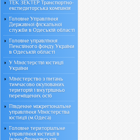
ТЕК ЗЕКТЕР Транспортно-
експедиторська компанія
Головне Управління
Державної фіскальної
служби в Одеській області
Головне управління
Пенсійного фонду України
в Одеській області
У Міністерстві юстиції
України
Міністерство з питань
тимчасово окупованих
територій і внутрішньо
переміщених осіб
Південне міжрегіональне
управління Міністерства
юстиції (м.Одеса)
Головне територіальне
управління юстиції в
Івано-Франківській