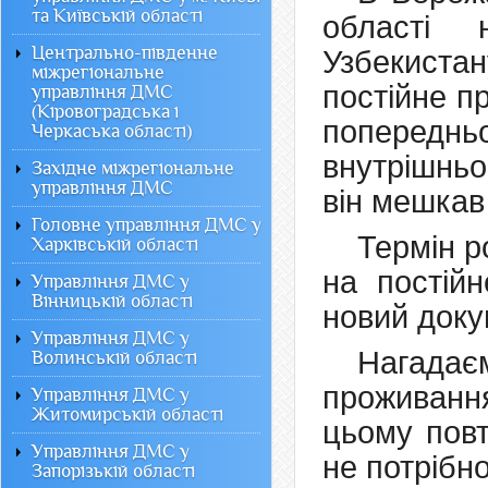
та Київській області
області 
Центрально-південне
Узбекист
міжрегіональне
постійне п
управління ДМС
(Кіровоградська і
попере
Черкаська області)
внутрішньо
Західне міжрегіональне
управління ДМС
він мешкав
Головне управління ДМС у
Термін р
Харківській області
на постій
Управління ДМС у
Вінницькій області
новий доку
Управління ДМС у
Нагадає
Волинській області
проживанн
Управління ДМС у
Житомирській області
цьому повт
Управління ДМС у
не потрібно
Запорізькій області