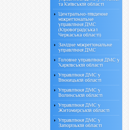
та Київській області
Центрально-південне
міжрегіональне
управління ДМС
(Кіровоградська і
Черкаська області)
Західне міжрегіональне
управління ДМС
Головне управління ДМС у
Харківській області
Управління ДМС у
Вінницькій області
Управління ДМС у
Волинській області
Управління ДМС у
Житомирській області
Управління ДМС у
Запорізькій області