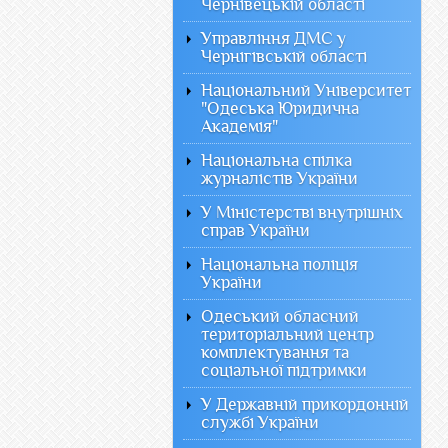
Чернівецькій області
Управління ДМС у
Чернігівській області
Національний Університет
"Одеська Юридична
Академія"
Національна спілка
журналістів України
У Міністерстві внутрішніх
справ України
Національна поліція
України
Одеський обласний
територіальний центр
комплектування та
соціальної підтримки
У Державній прикордонній
службі України