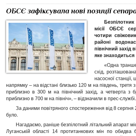
ОБСЄ зафіксувала нові позиції сепар
Безпілотник
місії ОБСЄ сер
чотири свіжовик
районі водона
північний захід 
яке знаходиться 
«Одна транше
схід, розташован
насосної станції,
напрямку – на відстані близько 120 м на південь, третя 
приблизно в 300 м на північний захід, а четверта з 
приблизно в 700 м на північ», – відзначили в прес-службі.
За даними повітряного спостереження від 8 серпня 
було.
Нагадаємо, раніше безпілотний літальний апарат мі
Луганській області 14 протитанкових мін по обидва