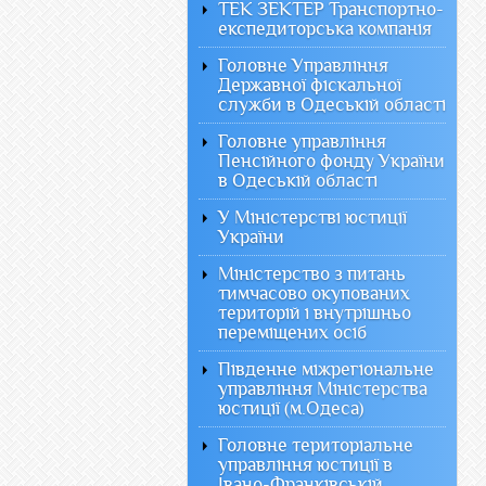
ТЕК ЗЕКТЕР Транспортно-
експедиторська компанія
Головне Управління
Державної фіскальної
служби в Одеській області
Головне управління
Пенсійного фонду України
в Одеській області
У Міністерстві юстиції
України
Міністерство з питань
тимчасово окупованих
територій і внутрішньо
переміщених осіб
Південне міжрегіональне
управління Міністерства
юстиції (м.Одеса)
Головне територіальне
управління юстиції в
Івано-Франківській