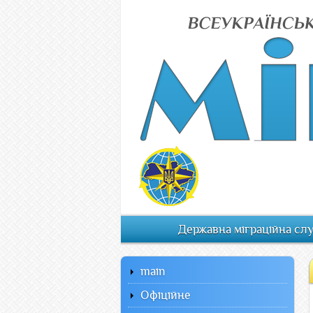
Державна міграційна сл
main
Офiцiйне