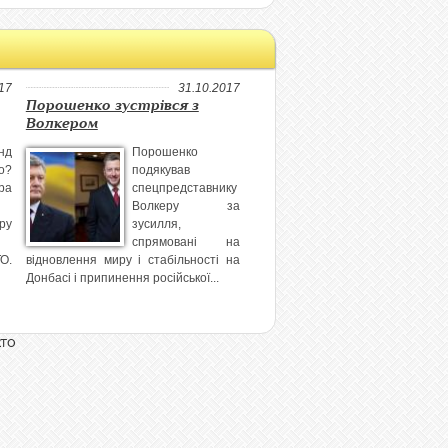
17
31.10.2017
Порошенко зустрівся з
Волкером
нд
Порошенко
o?
подякував
ba
спецпредставнику
Волкеру за
ру
зусилля,
спрямовані на
ТО.
відновлення миру і стабільності на
Донбасі і припинення російської...
АТО