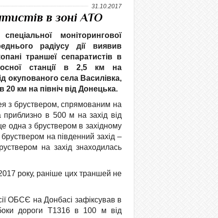
31.10.2017
атистів в зоні АТО
 спеціальної моніторингової
еднього радіусу дії виявив
опані траншеї сепаратистів в
сосної станції в 2,5 км на
від окупованого села Василівка,
в 20 км на північ від Донецька.
я з бруствером, спрямованим на
а приблизно в 500 м на захід від
 ще одна з бруствером в західному
з бруствером на південний захід –
бруствером на захід знаходилась
2017 року, раніше цих траншей не
сії ОБСЄ на Донбасі зафіксував в
 боки дороги Т1316 в 100 м від