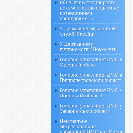
БФ "Співчуття" (перелік
документів, що подаються
потенційними
орендарями...)
У Державній міграційній
службі України
У Державному
підприємстві "Документ"
Головне управління ДМС в
Одеській області
Головне управління ДМС в
Дніпропетровській області
Головне управління ДМС у
Донецькій області
Головне управління ДМС у
Закарпатській області
Центральне
міжрегіональне
управління ДМС у м. Києві