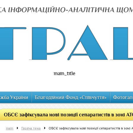
main_title
ужба України
Благодійний Фонд «Співчуття»
Фотогал
ОБСЄ зафіксувала нові позиції сепаратистів в зоні А
main
Гаряча тема
ОБСЄ зафіксувала нові позиції сепаратистів в зоні 