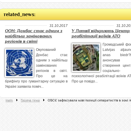
related_news:
31.10.2017
31.10.20
ООН: Донбас стає одним з
У Латвії відкриють Центр
найбільш замінованих
реабілітації воїнів АТО
регіонів в світі
Громадський фо
Окупований
Latvijas atjaun
Донбас стає
anas biedr?
одним з найбільш
анонсував
замінованих
створення цент
регіонів в світі.
соціально-
Про це на
психологічної реабілітації воїнів А
брифінгу про гуманітарну ситуацію в
Про це повідо...
Україні заявила поміч...
main
Гаряча тема
ОБСЄ зафіксувала нові позиції сепаратистів в зоні 