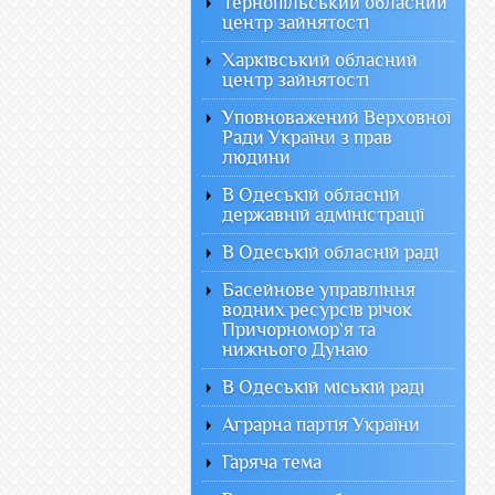
Тернопільський обласний
центр зайнятості
Харківський обласний
центр зайнятості
Уповноважений Верховної
Ради України з прав
людини
В Одеській обласній
державній адміністрації
В Одеській обласній раді
Басейнове управління
водних ресурсів річок
Причорномор`я та
нижнього Дунаю
В Одеській міській раді
Аграрна партія України
Гаряча тема