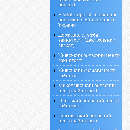
області
У Міністерстві соціальної
політики, сім'ї та єдності
України
Державна служба
зайнятості (Центральний
апарат)
Київський обласний центр
зайнятості
Київський міський центр
зайнятості
Миколаївський обласний
центр зайнятості
Одеський обласний центр
зайнятості
Полтавський обласний
центр зайнятості