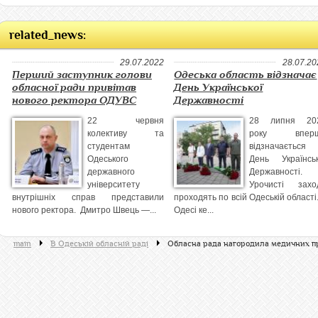
related_news:
29.07.2022
28.07.20
Перший заступник голови
Одеська область відзначає
обласної ради привітав
День Української
нового ректора ОДУВС
Державності
22 червня
28 липня 20
колективу та
року впер
студентам
відзначається
Одеського
День Українськ
державного
Державності.
університету
Урочисті захо
внутрішніх справ представили
проходять по всій Одеській області
нового ректора. Дмитро Швець —...
Одесі ке...
main
В Одеській обласній раді
Обласна рада нагородила медичних п