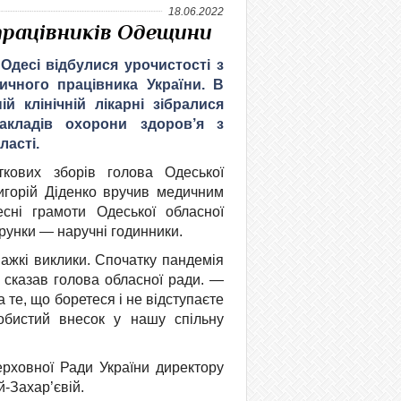
18.06.2022
працівників Одещини
Одесі відбулися урочистості з
ичного працівника України. В
ій клінічній лікарні зібралися
закладів охорони здоров’я з
ласті.
ткових зборів голова Одеської
игорій Діденко вручив медичним
есні грамоти Одеської обласної
арунки — наручні годинники.
важкі виклики. Спочатку пандемія
 сказав голова обласної ради. —
 те, що боретеся і не відступаєте
обистий внесок у нашу спільну
ерховної Ради України директору
й-Захар’євій.