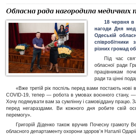
Обласна рада нагородила медичних 
18 червня в 
нагоди Дня мед
Одеській обласн
співробітники 
різних громад об
Під час свя
обласної ради Гр
працівникам поч
ради та цінні под
«Вже третій рік поспіль перед вами постають нові 
COVID-19, тепер — робота в умовах воєнного стану, —
Хочу подякувати вам за сумлінну і самовіддану працю. За
перед негараздами. Ви кожного дня робите свій ос
перемогу».
Григорій Діденко також вручив Почесну грамоту В
обласного департаменту охорони здоров’я Наталії Одарі