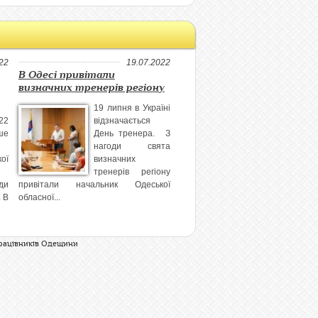
22
19.07.2022
В Одесі привітали
визначних тренерів регіону
19 липня в Україні
22
відзначається
ше
День тренера. З
нагоди свята
ої
визначних
тренерів регіону
ди
привітали начальник Одеської
. В
обласної...
рацівників Одещини