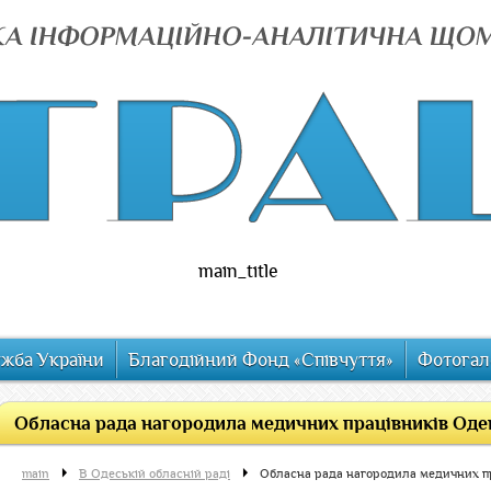
main_title
ужба України
Благодійний Фонд «Співчуття»
Фотогал
Обласна рада нагородила медичних працівників Од
main
В Одеській обласній раді
Обласна рада нагородила медичних п