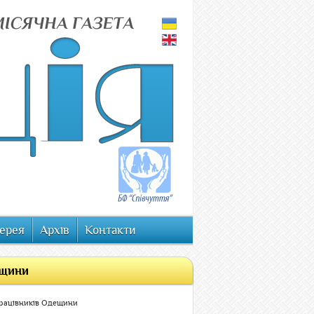
ерея
Архів
Контакти
ещини
рацівників Одещини