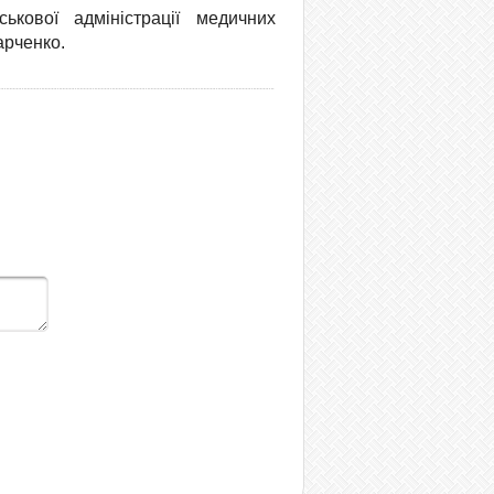
ькової адміністрації медичних
арченко.