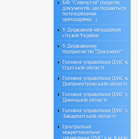
БФ "Співчуття" (перелік
документів, що подаються
потенційними
орендарями...)
У Державній міграційній
службі України
У Державному
підприємстві "Документ"
Головне управління ДМС в
Одеській області
Головне управління ДМС в
Дніпропетровській області
Головне управління ДМС у
Донецькій області
Головне управління ДМС у
Закарпатській області
Центральне
міжрегіональне
управління ДМС у м. Києві