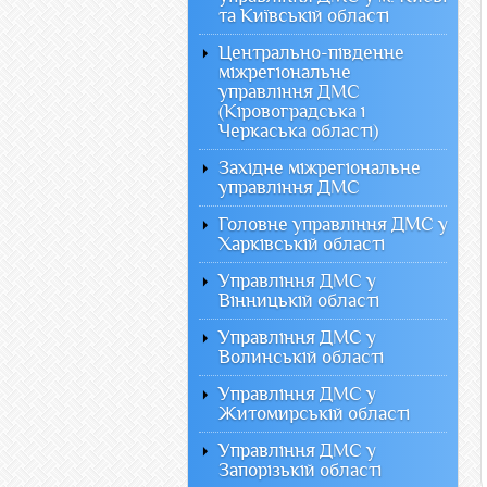
та Київській області
Центрально-південне
міжрегіональне
управління ДМС
(Кіровоградська і
Черкаська області)
Західне міжрегіональне
управління ДМС
Головне управління ДМС у
Харківській області
Управління ДМС у
Вінницькій області
Управління ДМС у
Волинській області
Управління ДМС у
Житомирській області
Управління ДМС у
Запорізькій області