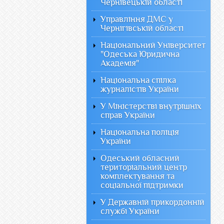
Чернівецькій області
Управління ДМС у
Чернігівській області
Національний Університет
"Одеська Юридична
Академія"
Національна спілка
журналістів України
У Міністерстві внутрішніх
справ України
Національна поліція
України
Одеський обласний
територіальний центр
комплектування та
соціальної підтримки
У Державній прикордонній
службі України