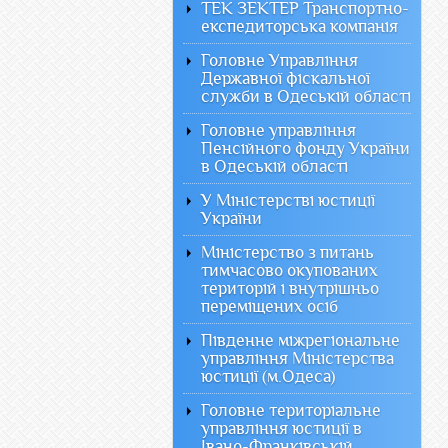
ТЕК ЗЕКТЕР Транспортно-
експедиторська компанія
Головне Управління
Державної фіскальної
служби в Одеській області
Головне управління
Пенсійного фонду України
в Одеській області
У Міністерстві юстиції
України
Міністерство з питань
тимчасово окупованих
територій і внутрішньо
переміщених осіб
Південне міжрегіональне
управління Міністерства
юстиції (м.Одеса)
Головне територіальне
управління юстиції в
Івано-Франківській