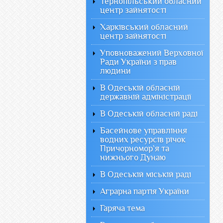
Тернопільський обласний
центр зайнятості
Харківський обласний
центр зайнятості
Уповноважений Верховної
Ради України з прав
людини
В Одеській обласній
державній адміністрації
В Одеській обласній раді
Басейнове управління
водних ресурсів річок
Причорномор`я та
нижнього Дунаю
В Одеській міській раді
Аграрна партія України
Гаряча тема