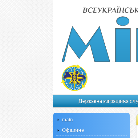
Державна міграційна сл
main
Офiцiйне