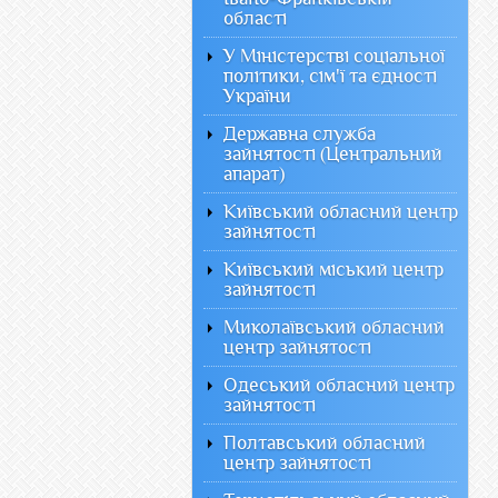
області
У Міністерстві соціальної
політики, сім'ї та єдності
України
Державна служба
зайнятості (Центральний
апарат)
Київський обласний центр
зайнятості
Київський міський центр
зайнятості
Миколаївський обласний
центр зайнятості
Одеський обласний центр
зайнятості
Полтавський обласний
центр зайнятості