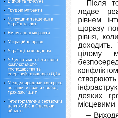
Відкрита трибуна
Після т
ледве реа
Трудові мігранти
рівнем ін
Міграційні тенденції в
Україні та світі
щоразу пон
Нелегальні мігранти
рівня, кол
Міграційне право
доходить.
Українці за кордоном
цілому – м
У Департаменті житлово-
безпосеред
комунального
конфліктом
господарства та
енергоефективності ОДА
створюю
Международный конгресс
інфраструк
по защите прав и свобод
граждан "Щит"
деяких г
Територіальний сервісний
місцевими 
центр МВС в Одеській
області
– Виход