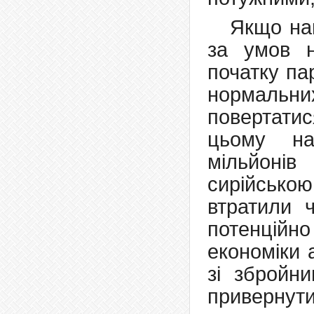
Якщо нам
за умов н
початку па
нормаль
повертатис
цьому на
мільйоні
сирійськ
втратили ч
потенційн
економіки 
зі збройни
привернути