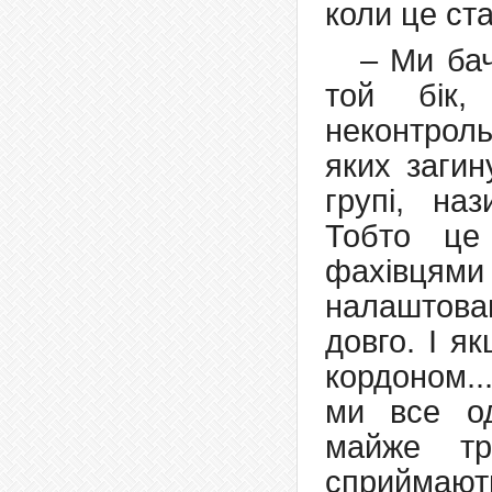
коли це ст
– Ми бач
той бік,
неконтроль
яких загин
групі, на
Тобто це
фахівця
налаштован
довго. І я
кордоном..
ми все од
майже тр
сприймають