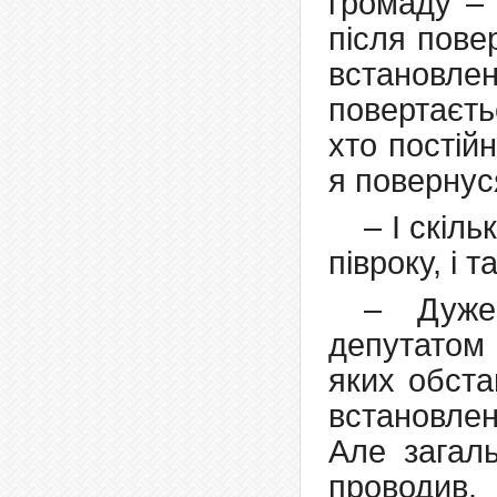
громаду – 
після пове
встановл
повертаєть
хто постій
я повернус
– І скіл
півроку, і 
– Дуже
депутатом 
яких обста
встановлен
Але загал
проводив.