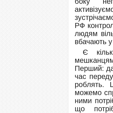
боку неп
активізуєм
зустрічаємо
РФ контрол
людям віль
вбачають у
Є кіль
мешканця
Перший: да
час переду
роблять. 
можемо спр
ними потрі
що потрі