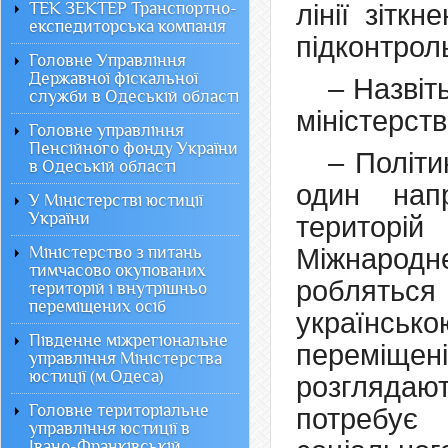
ТЕК ЗЕКТЕР Транспортно-
лінії зітк
експедиторська компанія
підконтрол
Головне Управління
Державної фіскальної
– Назвіт
служби в Одеській області
міністерств
Головне управління
Пенсійного фонду України
– Політи
в Одеській області
один нап
У Міністерстві юстиції
України
територі
Міністерство з питань
Міжнародне
тимчасово окупованих
робляться
територій і внутрішньо
переміщених осіб
українсько
Південне міжрегіональне
переміще
управління Міністерства
юстиції (м.Одеса)
розгляда
Головне територіальне
потребує
управління юстиції в
Івано-Франківській