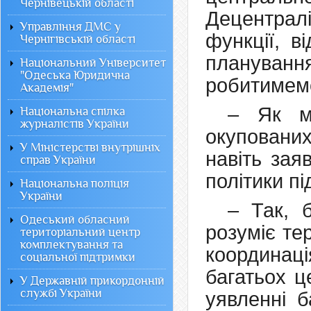
Чернівецькій області
Децентралі
Управління ДМС у
функції, в
Чернігівській області
плануван
Національний Університет
"Одеська Юридична
робитимем
Академія"
– Як м
Національна спілка
журналістів України
окуповани
У Міністерстві внутрішніх
навіть зая
справ України
політики пі
Національна поліція
України
– Так, 
Одеський обласний
розуміє те
територіальний центр
комплектування та
координаці
соціальної підтримки
багатьох ц
У Державній прикордонній
службі України
уявленні б