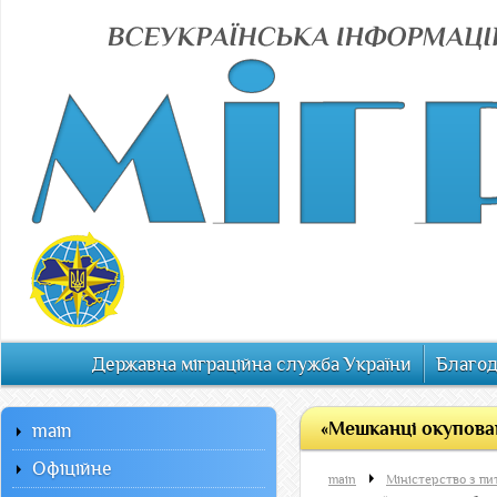
Державна міграційна служба України
Благод
«Мешканці окупован
main
Офiцiйне
main
Міністерство з пи