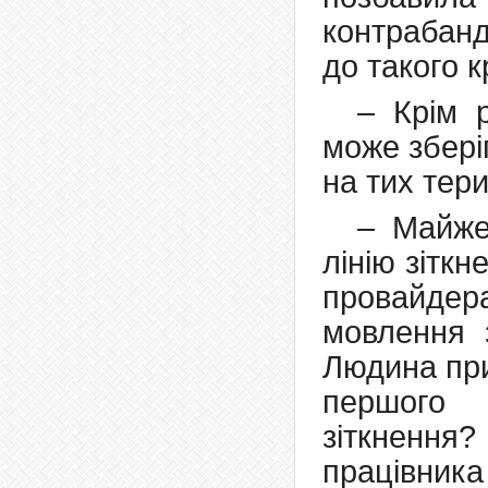
контрабан
до такого 
– Крім 
може збері
на тих тер
– Майже
лінію зітк
провайде
мовлення 
Людина приї
першого 
зіткненн
працівника