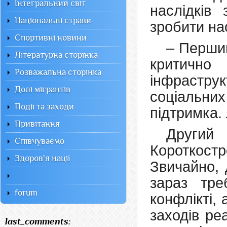
Інтегральний світ
наслідків
Національні страви
зробити н
Спортивні новини
– Перший
Літературна сторінка
критично
Розважальна сторінка
інфрастр
Долі мігрантів
соціальни
Події та заходи
підтримка.
Привітання
Другий 
Співчуваємо
Короткост
Здоров'я нації
Звичайно, 
зараз тр
forum
конфлікті,
заходів ре
last_comments: