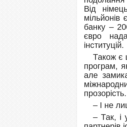
Від німец
мільйонів 
банку – 20
євро над
інституцій.
Також є 
програм, я
але замик
міжнарод
прозорість.
– І не ли
– Так, і
партнерів 