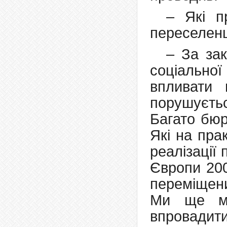
– Які п
переселенц
– За за
соціальн
впливати
порушуєтьс
Багато бюр
Які на пра
реалізації
Європи 200
переміщени
Ми ще ма
впровадити