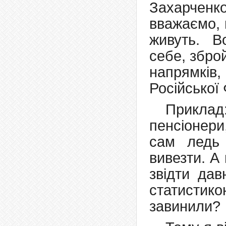
Захарченк
вважаємо, 
живуть. В
себе, збро
напрямків,
Російської 
Приклад
пенсіонери
сам ледь
вивезти. А
звідти дав
статисти
завинили?