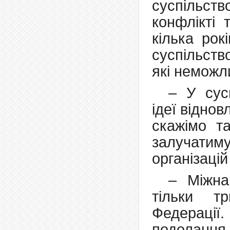
суспільст
конфлікті
кілька рок
суспільств
які неможл
– У сус
ідеї відно
скажімо т
залучатиму
організацій
– Міжна
тільки т
Федерації
подолання 