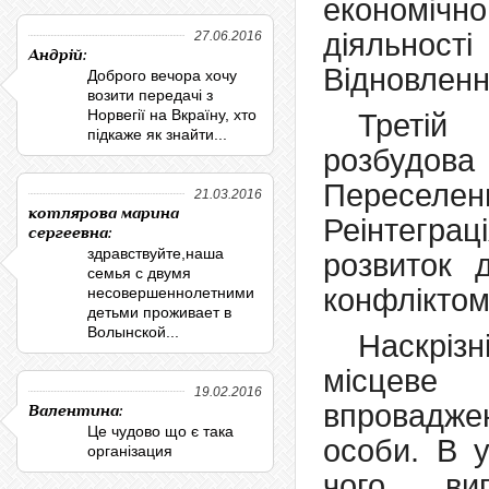
економічно
діяльнос
27.06.2016
Андрій:
Відновленн
Доброго вечора хочу
возити передачі з
Норвегії на Вкраїну, хто
Третій 
підкаже як знайти...
розбудов
Переселен
21.03.2016
котлярова марина
Реінтеграц
сергеевна:
здравствуйте,наша
розвиток 
семья с двумя
конфліктом
несовершеннолетними
детьми проживает в
Волынской...
Наскріз
місцеве
19.02.2016
впровадже
Валентина:
Це чудово що є така
особи. В у
організация
чого ви