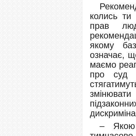
Рекоменд
колись ти
прав лю
рекомендац
якому ба
означає, щ
маємо реаг
про суд 
стягатимут
змінювати 
підзаконни
дискримінац
– Якою 
тимчасово 