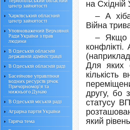
Тернопільський обласний
на Східній У
центр зайнятості
– А хіб
Харківський обласний
центр зайнятості
Війна трива
Уповноважений Верховної
– Якщо 
Ради України з прав
людини
конфлікті.
В Одеській обласній
(наприклад
державній адміністрації
Для яких 
В Одеській обласній раді
кількість 
Басейнове управління
водних ресурсів річок
переміщен
Причорномор`я та
другу, бо 
нижнього Дунаю
статусу ВП
В Одеській міській раді
розташовані
Аграрна партія України
який рівень
Гаряча тема