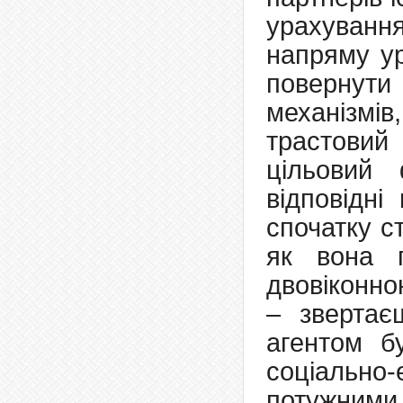
урахуванн
напряму ур
повернути
механізмі
трастовий
цільовий
відповідні
спочатку с
як вона 
двовіконно
– звертає
агентом б
соціально
потужними, 