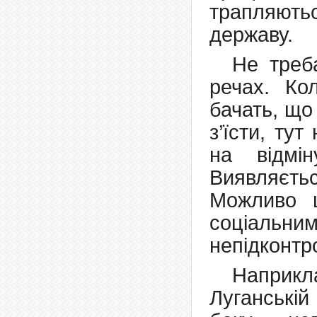
трапляютьс
державу.
Не треб
речах. К
бачать, що 
з’їсти, ту
на відмін
Виявляєтьс
Можливо щ
соціальни
непідконтр
Наприк
Луганській