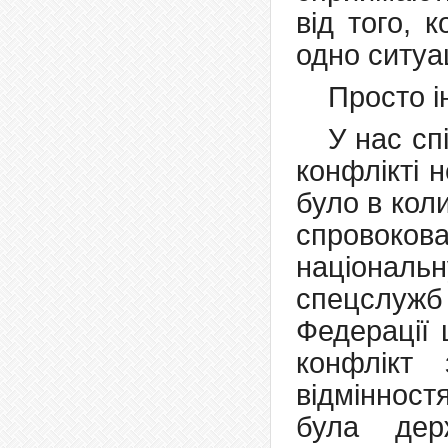
від того, 
одно ситуац
Просто і
У нас сп
конфлікті 
було в кол
спровоков
націонал
спецслужб 
Федерації 
конфлікт
відмінност
була дер