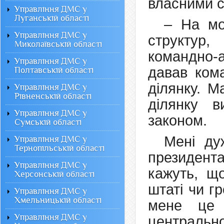
власними с
Управління ДМС у
Луганській області
– На мо
Управління ДМС у
структур
Миколаївській області
командно-а
Управління ДМС у
давав ком
Полтавській області
ділянку. 
Управління ДМС у
Рівненській області
ділянку 
Управління ДМС у
законом.
Сумській області
Мені ду
Управління ДМС у
Тернопільській області
президента
Управління ДМС у
кажуть, щ
Херсонській області
штаті чи г
Управління ДМС у
Хмельницькій області
мене це
Управління ДМС у
централь