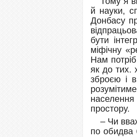
Тому я в
й науки, с
Донбасу пр
відпрацьов
бути інтег
міфічну «р
Нам потріб
як до тих.
зброєю і в
розумітиме
населення 
простору.
– Чи вв
по обидва 