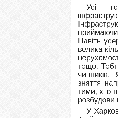
Усі го
інфрастр
Інфрастр
приймаючи
Навіть усе
велика кіль
нерухомост
тощо. Тобт
чинників.
зняття на
тими, хто 
розбудови 
У Харков