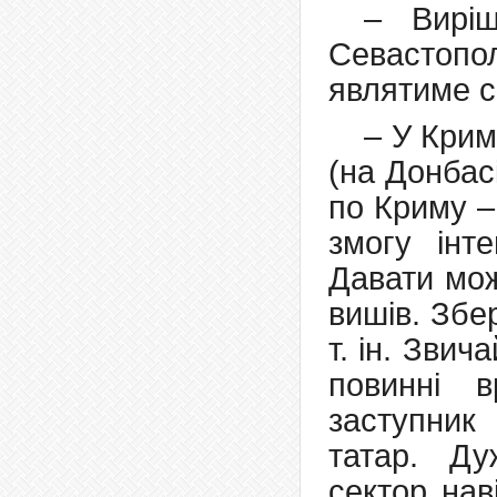
– Вирі
Севастопо
являтиме с
– У Крим
(на Донбас
по Криму –
змогу інте
Давати мож
вишів. Збер
т. ін. Зви
повинні 
заступник
татар. Д
сектор нав