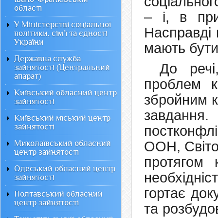
соціальног
області
– і, в пр
У Міністерстві соціальної
Насправді 
політики, сім'ї та єдності
України
мають бути
Державна служба
До речі
зайнятості (Центральний
апарат)
проблем к
Київський обласний центр
збройним к
зайнятості
завдання.
Київський міський центр
зайнятості
постконфлі
Миколаївський обласний
ООН, Світов
центр зайнятості
протягом 
Одеський обласний центр
необхідні
зайнятості
гортає док
Полтавський обласний
центр зайнятості
та розбудо