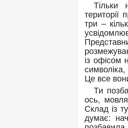
Тільки 
території 
три – кіль
усвідомлю
Представни
розмежува
із офісом 
символіка,
Це все вон
Ти позб
ось, мовля
Склад із т
думає: на
позбавила 