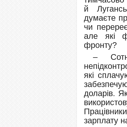
й Луганс
думаєте пр
чи перереє
але які ф
фронту?
– Сот
непідконтр
які сплачу
забезпечую
доларів. Я
використов
Працівник
зарплату н