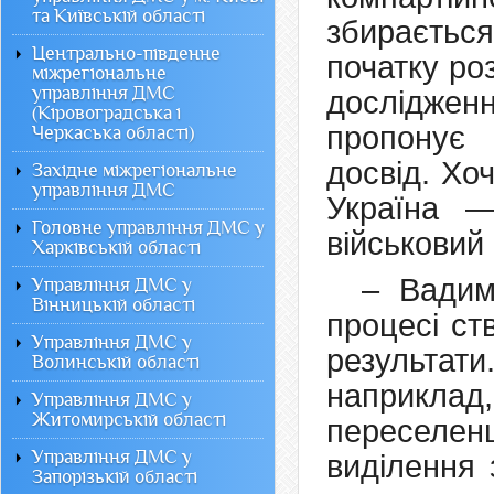
та Київській області
збирається
Центрально-південне
початку ро
міжрегіональне
управління ДМС
досліджен
(Кіровоградська і
пропонує
Черкаська області)
досвід. Хо
Західне міжрегіональне
управління ДМС
Україна 
Головне управління ДМС у
військовий 
Харківській області
– Вадим
Управління ДМС у
Вінницькій області
процесі ст
Управління ДМС у
результат
Волинській області
наприкла
Управління ДМС у
Житомирській області
переселе
Управління ДМС у
виділення 
Запорізькій області