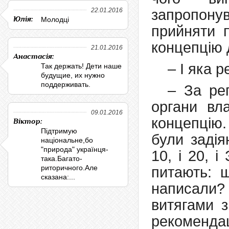
22.01.2016
запропону
Юлія:
Молодці
прийняти 
концепцію 
21.01.2016
Анастасія:
– І яка р
Так держать! Дети наше
будущие, их нужно
поддерживать.
– За ре
органи вл
09.01.2016
концепцію
Віктор:
Підтримую
були задія
національне,бо
"природа" українця-
10, і 20, 
така.Багато-
риторичного.Але
питають: 
сказана:...
написали
витягами з
рекомендац