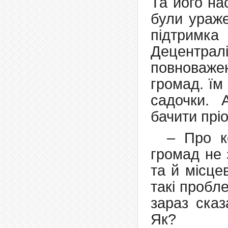
Та його на
були ураже
підтримка 
Децентр
повноважен
громад. їм
садочки. 
бачити прі
– Про к
громад не 
та й місце
такі пробл
зараз сказ
Як?