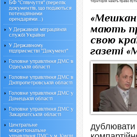
територій мають право бути
БФ "Співчуття" (перелік
документів, що подаються
потенційними
«Мешкан
орендарями...)
мають пр
У Державній міграційній
службі України
свою кра
У Державному
газеті «
підприємстві "Документ"
Головне управління ДМС в
Одеській області
Головне управління ДМС в
Дніпропетровській області
Головне управління ДМС у
Донецькій області
Головне управління ДМС у
Закарпатській області
дублюва
Центральне
міжрегіональне
компарті
управління ДМС у м. Києві