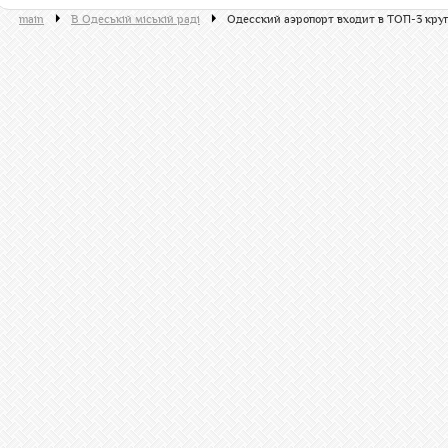
main
В Одеській міській раді
Одесский аэропорт входит в ТОП-3 кр