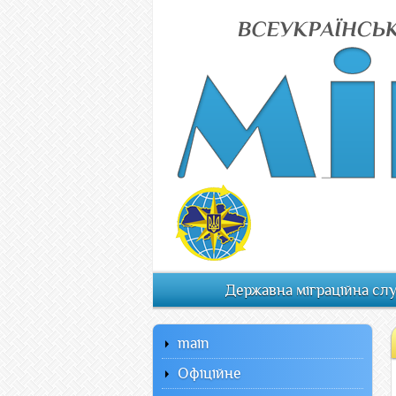
Державна міграційна сл
main
Офiцiйне