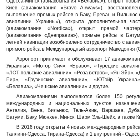
Одесса-Минск (авиакомпания «Белавиа»), открыт новый
Киев (авиакомпания «Bravo Airways»), восстановл
выполнение прямых рейсов в Баку, Ереван и Вильнюс
авиалинии Украины»), открыта дополнительная час
(авиакомпания «Nordica»), открыт прямой чарт
(авиакомпания «Днеправиа»), прямые рейсы в Батум
летней навигации возобновлено сотрудничество с авиак
прямого рейса в Международный аэропорт Македония (С
Аэропорт принимает и обслуживает 17 авиакомпа
Украины», «Мотор Сич», «Браво», «Турецкие авиалин
«ЛОТ польские авиалинии», «Роза ветров», «Ян Эйр», 
Еир», «Грузинские авиалинии», «ЮТэйр Украина»
«Белавиа», «Чешские авиалинии» и другие.
Авиакомпаниями выполняются более 150 регу
международных и национальных пунктов назначени
Анталия, Вена, Вильнюс, Тель-Авив, Варшава, Дуба
Батуми, Баку, Мюнхен, Минск, Шарм Эль-Шейх, а также К
В 2016 году открыты 4 новых международных рейса
Таллинн-Одесса, Тирана-Одесса) и 1 внутренний - Одес