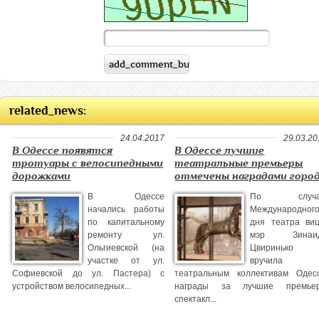
related_news:
24.04.2017
29.03.20
В Одессе появятся
В Одессе лучшие
тротуары с велосипедными
театральные премьеры
дорожками
отмечены наградами горо
В Одессе
По случа
начались работы
Международног
по капитальному
дня театра виц
ремонту ул.
мэр Зинаи
Ольгиевской (на
Цвиринько
участке от ул.
вручила
Софиевской до ул. Пастера) с
театральным коллективам Одес
устройством велосипедных...
награды за лучшие премье
спектакл...