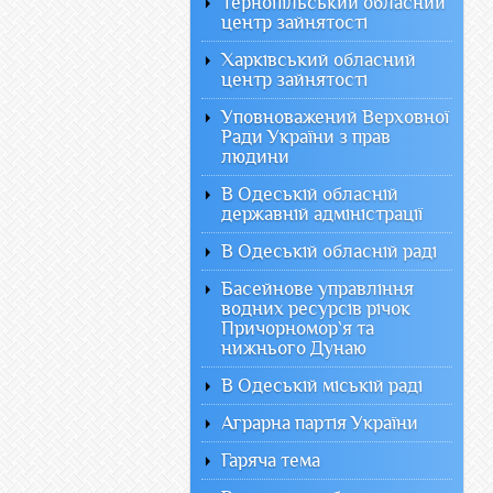
Тернопільський обласний
центр зайнятості
Харківський обласний
центр зайнятості
Уповноважений Верховної
Ради України з прав
людини
В Одеській обласній
державній адміністрації
В Одеській обласній раді
Басейнове управління
водних ресурсів річок
Причорномор`я та
нижнього Дунаю
В Одеській міській раді
Аграрна партія України
Гаряча тема