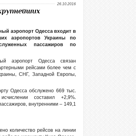
26.10.2016
 крупнейших
ый аэропорт Одесса входит в
ших аэропортов Украины по
бслуженных пассажиров по
ный аэропорт Одесса связан
артерными рейсами более чем с
краины, СНГ, Западной Европы,
рту Одесса обслужено 669 тыс.
исчислении составил +2,9%.
ассажиров, внутренними – 149,1
чено количество рейсов на линии