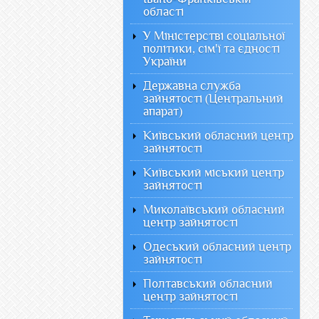
області
У Міністерстві соціальної
політики, сім'ї та єдності
України
Державна служба
зайнятості (Центральний
апарат)
Київський обласний центр
зайнятості
Київський міський центр
зайнятості
Миколаївський обласний
центр зайнятості
Одеський обласний центр
зайнятості
Полтавський обласний
центр зайнятості