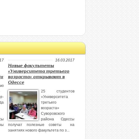
17
16.03.2017
Новые факультеты
«Университета третьего
да
возраста» открывают в
Одессе
ю
о
25 студентов
е-
«Университета
да
третьего
возраста»
Суворовского
сы
района Одессы
ры
получат полезные советы на
занятиях нового факультета по з...