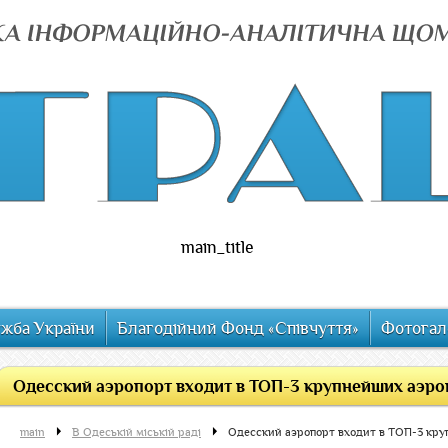
main_title
ужба України
Благодійний Фонд «Співчуття»
Фотогал
Одесский аэропорт входит в ТОП-3 крупнейших аэр
main
В Одеській міській раді
Одесский аэропорт входит в ТОП-3 кр