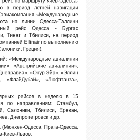
 рейс по маршруту Киев-Одесса-
ено в период летней навигации
 (авиакомпания «Международные
тота на линии Одесса-Таллинн
ерный рейс Одесса - Бургас
и, Тиват и Тбилиси, на период
омпанией Ellinair по выполнению
алоники, Греция).
ний: «Международные авиалинии
ии», «Австрийские авиалинии»,
«Днеправиа», «Онур Эйр», «Эллин
, «ФлайДубай», «Люфтганза»,
лярных рейсов в неделю в 15
я по направлениям: Стамбул,
й, Салоники, Тбилиси, Ереван,
иев, Днепропетровск и др.
 (Мюнхен-Одесса, Прага-Одесса,
са-Киев-Львов.