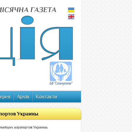
ерея
Архів
Контакти
опортов Украины
упнейших аэропортов Украины