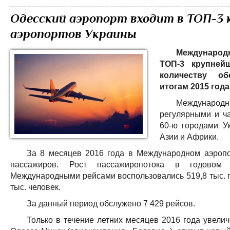
Одесский аэропорт входит в ТОП-3
аэропортов Украины
Международн
ТОП-3 крупней
количеству о
итогам 2015 года
Международ
регулярными и ч
60-ю городами У
Азии и Африки.
За 8 месяцев 2016 года в Международном аэропо
пассажиров. Рост пассажиропотока в годовом 
Международными рейсами воспользовались 519,8 тыс. п
тыс. человек.
За данный период обслужено 7 429 рейсов.
Только в течение летних месяцев 2016 года увели