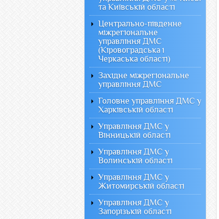
та Київській області
Центрально-південне
міжрегіональне
управління ДМС
(Кіровоградська і
Черкаська області)
Західне міжрегіональне
управління ДМС
Головне управління ДМС у
Харківській області
Управління ДМС у
Вінницькій області
Управління ДМС у
Волинській області
Управління ДМС у
Житомирській області
Управління ДМС у
Запорізькій області