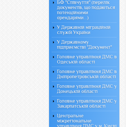
БФ "Співчуття" (перелік
документів, що подаються
потенційними
орендарями...)
У Державній міграційній
службі України
У Державному
підприємстві "Документ"
Головне управління ДМС в
Одеській області
Головне управління ДМС в
Дніпропетровській області
Головне управління ДМС у
Донецькій області
Головне управління ДМС у
Закарпатській області
Центральне
міжрегіональне
управління ДМС у м. Києві