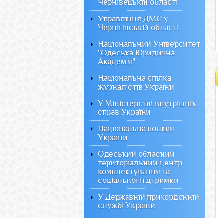
Чернівецькій області
Управління ДМС у
Чернігівській області
Національний Університет
"Одеська Юридична
Академія"
Національна спілка
журналістів України
У Міністерстві внутрішніх
справ України
Національна поліція
України
Одеський обласний
територіальний центр
комплектування та
соціальної підтримки
У Державній прикордонній
службі України