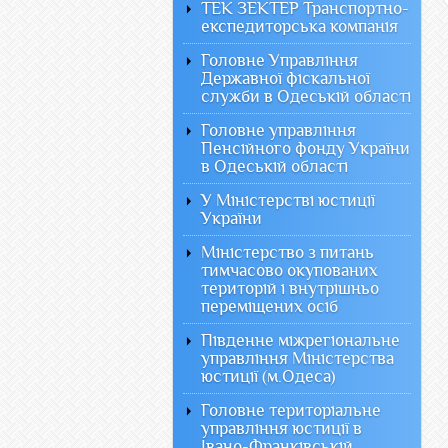
ТЕК ЗЕКТЕР Транспортно-
експедиторська компанія
Головне Управління
Державної фіскальної
служби в Одеській області
Головне управління
Пенсійного фонду України
в Одеській області
У Міністерстві юстиції
України
Міністерство з питань
тимчасово окупованих
територій і внутрішньо
переміщених осіб
Південне міжрегіональне
управління Міністерства
юстиції (м.Одеса)
Головне територіальне
управління юстиції в
Івано-Франківській