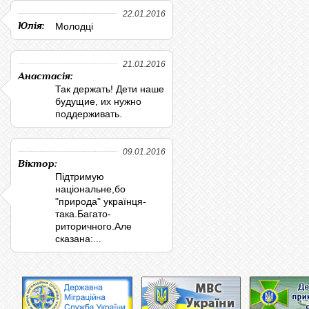
22.01.2016
Юлія:
Молодці
21.01.2016
Анастасія:
Так держать! Дети наше
будущие, их нужно
поддерживать.
09.01.2016
Віктор:
Підтримую
національне,бо
"природа" українця-
така.Багато-
риторичного.Але
сказана:...