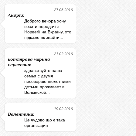
27.06.2016
Андрій:
Доброго вечора хочу
возити передачі з
Норвегії на Вкраїну, хто
підкаже як знайти...
21.03.2016
котлярова марина
сергеевна:
здравствуйте,наша
семья с двумя
несовершеннолетними
детьми проживает в
Волынской...
19.02.2016
Валентина:
Це чудово що є така
організация