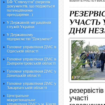
ВІЗЬМУТЬ УЧАСТЬ У ВІЙС
БФ "Співчуття" (перелік
документів, що подаються
потенційними
РЕЗЕРВІ
орендарями...)
УЧАСТЬ 
У Державній міграційній
службі України
ДНЯ НЕЗ
У Державному
підприємстві "Документ"
Головне управління ДМС в
Одеській області
Головне управління ДМС в
Дніпропетровській області
Головне управління ДМС у
Донецькій області
Головне управління ДМС у
Закарпатській області
резервісті
Центральне
участі 
міжрегіональне
управління ДМС у м. Києві