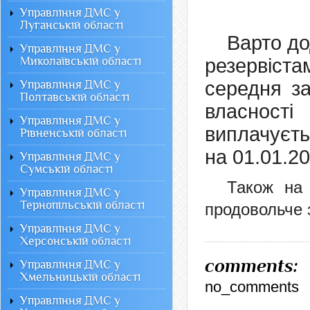
Управління ДМС у
Луганській області
Варто до
Управління ДМС у
Миколаївській області
резервіст
середня з
Управління ДМС у
Полтавській області
власност
Управління ДМС у
виплачуєть
Рівненській області
на 01.01.20
Управління ДМС у
Сумській області
Також на 
Управління ДМС у
Тернопільській області
продовольче 
Управління ДМС у
Херсонській області
comments:
Управління ДМС у
Хмельницькій області
no_comments
Управління ДМС у