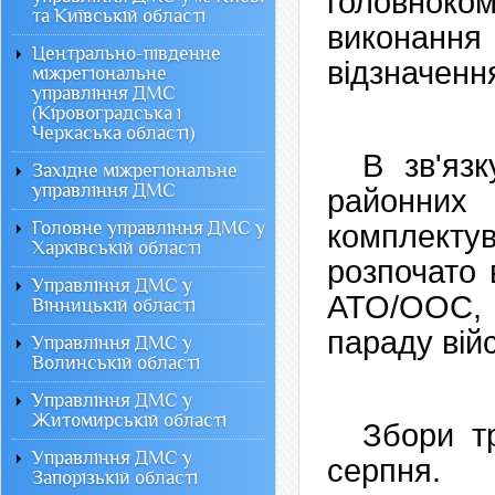
головноко
та Київській області
виконанн
Центрально-південне
відзначення
міжрегіональне
управління ДМС
(Кіровоградська і
Черкаська області)
В зв'яз
Західне міжрегіональне
управління ДМС
районни
Головне управління ДМС у
комплект
Харківській області
розпочато 
Управління ДМС у
АТО/ООС, я
Вінницькій області
параду війс
Управління ДМС у
Волинській області
Управління ДМС у
Житомирській області
Збори т
Управління ДМС у
серпня.
Запорізькій області