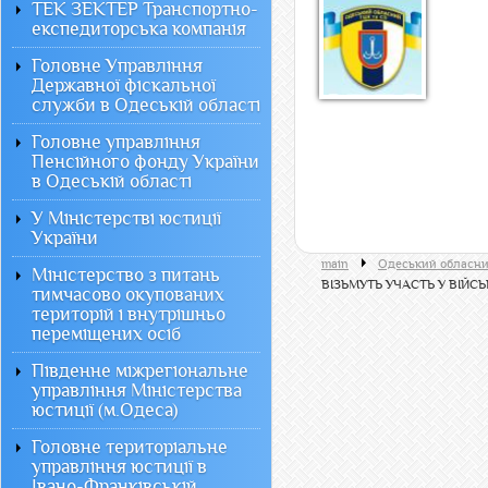
ТЕК ЗЕКТЕР Транспортно-
експедиторська компанія
Головне Управління
Державної фіскальної
служби в Одеській області
Головне управління
Пенсійного фонду України
в Одеській області
У Міністерстві юстиції
України
main
Одеський обласни
Міністерство з питань
ВІЗЬМУТЬ УЧАСТЬ У ВІЙС
тимчасово окупованих
територій і внутрішньо
переміщених осіб
Південне міжрегіональне
управління Міністерства
юстиції (м.Одеса)
Головне територіальне
управління юстиції в
Івано-Франківській