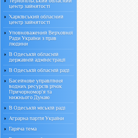
Тернопільський обласний
центр зайнятості
Харківський обласний
центр зайнятості
Уповноважений Верховної
Ради України з прав
людини
В Одеській обласній
державній адміністрації
В Одеській обласній раді
Басейнове управління
водних ресурсів річок
Причорномор`я та
нижнього Дунаю
В Одеській міській раді
Аграрна партія України
Гаряча тема