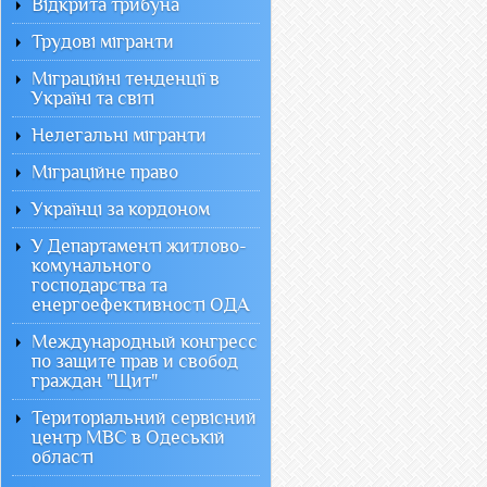
Відкрита трибуна
Трудові мігранти
Міграційні тенденції в
Україні та світі
Нелегальні мігранти
Міграційне право
Українці за кордоном
У Департаменті житлово-
комунального
господарства та
енергоефективності ОДА
Международный конгресс
по защите прав и свобод
граждан "Щит"
Територіальний сервісний
центр МВС в Одеській
області