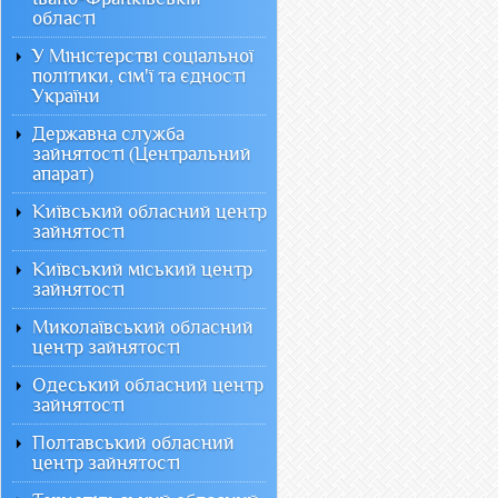
області
У Міністерстві соціальної
політики, сім'ї та єдності
України
Державна служба
зайнятості (Центральний
апарат)
Київський обласний центр
зайнятості
Київський міський центр
зайнятості
Миколаївський обласний
центр зайнятості
Одеський обласний центр
зайнятості
Полтавський обласний
центр зайнятості