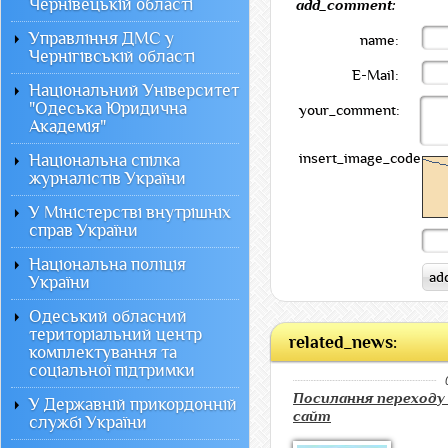
Чернівецькій області
add_comment:
Управління ДМС у
name:
Чернігівській області
E-Mail:
Національний Університет
"Одеська Юридична
your_comment:
Академія"
insert_image_code:
Національна спілка
журналістів України
У Міністерстві внутрішніх
справ України
Національна поліція
України
Одеський обласний
територіальний центр
related_news:
комплектування та
соціальної підтримки
Посилання переходу
У Державній прикордонній
сайт
службі України