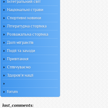
Інтегральний світ
Національні страви
Спортивні новини
Літературна сторінка
Розважальна сторінка
Долі мігрантів
Події та заходи
Привітання
Співчуваємо
Здоров'я нації
forum
last_comments: