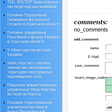
ТЕК ЗЕКТЕР Транспортно-
експедиторська компанія
Головне Управління
Державної фіскальної
comments:
служби в Одеській області
no_comments
Головне управління
Пенсійного фонду України
add_comment:
в Одеській області
name:
У Міністерстві юстиції
України
E-Mail:
Міністерство з питань
your_comment:
тимчасово окупованих
територій і внутрішньо
переміщених осіб
insert_image_code:
Південне міжрегіональне
управління Міністерства
юстиції (м.Одеса)
Головне територіальне
управління юстиції в
Івано-Франківській