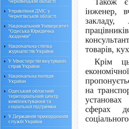
Також є
Чернівецькій області
інженер, в
Управління ДМС у
Чернігівській області
закладу, 
Національний Університет
працівникі
"Одеська Юридична
Академія"
консультан
Національна спілка
товарів, кух
журналістів України
Крім ць
У Міністерстві внутрішніх
справ України
економічн
Національна поліція
пропонуєтьс
України
на транспо
Одеський обласний
територіальний центр
установах
комплектування та
соціальної підтримки
сферах д
У Державній прикордонній
соціального
службі України