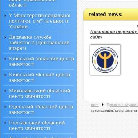
області
related_news:
У Міністерстві соціальної
політики, сім'ї та єдності
України
Посилання переходу
Державна служба
сайт
зайнятості (Центральний
апарат)
Київський обласний центр
зайнятості
Київський міський центр
зайнятості
Миколаївський обласний
центр зайнятості
main
Державна служба 
Одеський обласний центр
законодавців, керівників т
зайнятості
Полтавський обласний
центр зайнятості