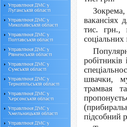
Управління ДМС у
Зокрема,
Луганській області
вакансіях 
Управління ДМС у
Миколаївській області
тис. грн.,
Управління ДМС у
соціальних 
Полтавській області
Популя
Управління ДМС у
Рівненській області
робітників
Управління ДМС у
спеціально
Сумській області
швачки, му
Управління ДМС у
Тернопільській області
трамвая та
Управління ДМС у
пропонуєть
Херсонській області
(прибирал
Управління ДМС у
Хмельницькій області
підсобний р
Управління ДМС у