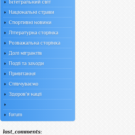
Інтегральний світ
Національні страви
Спортивні новини
Літературна сторінка
Розважальна сторінка
Долі мігрантів
Події та заходи
Привітання
Співчуваємо
Здоров'я нації
forum
last_comments: