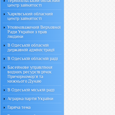
Тернопільський обласний
центр зайнятості
Харківський обласний
центр зайнятості
Уповноважений Верховної
Ради України з прав
людини
В Одеській обласній
державній адміністрації
В Одеській обласній раді
Басейнове управління
водних ресурсів річок
Причорномор`я та
нижнього Дунаю
В Одеській міській раді
Аграрна партія України
Гаряча тема