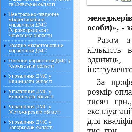
та Київській області
Центрально-південне
менеджерів
міжрегіональне
управління ДМС
особи)», - 
(Кіровоградська і
Черкаська області)
Разом з
Західне міжрегіональне
кількість 
управління ДМС
одиниць, 
Головне управління ДМС у
Харківській області
інструмент
Управління ДМС у
За проф
Вінницькій області
розмір опла
Управління ДМС у
Волинській області
тисяч грн.
Управління ДМС у
експлуатаці
Житомирській області
для кваліфі
Управління ДМС у
Запорізькій області
тис. грн.