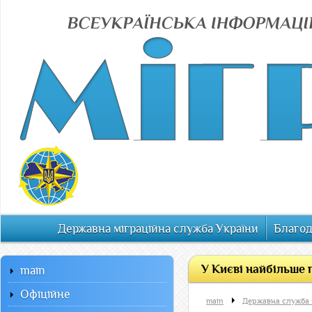
Державна міграційна служба України
Благод
У Києві найбільше п
main
Офiцiйне
main
Державна служба 