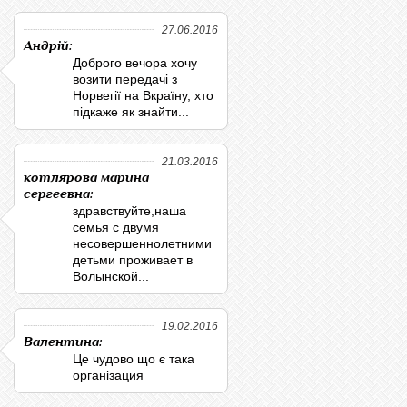
27.06.2016
Андрій:
Доброго вечора хочу
возити передачі з
Норвегії на Вкраїну, хто
підкаже як знайти...
21.03.2016
котлярова марина
сергеевна:
здравствуйте,наша
семья с двумя
несовершеннолетними
детьми проживает в
Волынской...
19.02.2016
Валентина:
Це чудово що є така
організация