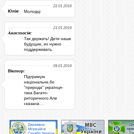
22.01.2016
Юлія:
Молодці
21.01.2016
Анастасія:
Так держать! Дети наше
будущие, их нужно
поддерживать.
09.01.2016
Віктор:
Підтримую
національне,бо
"природа" українця-
така.Багато-
риторичного.Але
сказана:...