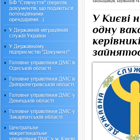
законодавців, керівників т
БФ "Співчуття" (перелік
документів, що подаються
потенційними
У Києві 
орендарями...)
одну вак
У Державній міграційній
службі України
керівник
У Державному
зайнято
підприємстві "Документ"
Головне управління ДМС в
Одеській області
Головне управління ДМС в
Дніпропетровській області
Головне управління ДМС у
Донецькій області
Головне управління ДМС у
Закарпатській області
Центральне
міжрегіональне
управління ДМС у м. Києві