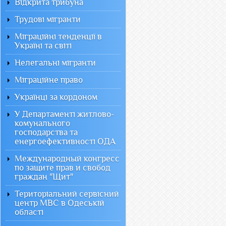
Відкрита трибуна
Трудові мігранти
Міграційні тенденції в
Україні та світі
Нелегальні мігранти
Міграційне право
Українці за кордоном
У Департаменті житлово-
комунального
господарства та
енергоефективності ОДА
Международный конгресс
по защите прав и свобод
граждан "Щит"
Територіальний сервісний
центр МВС в Одеській
області