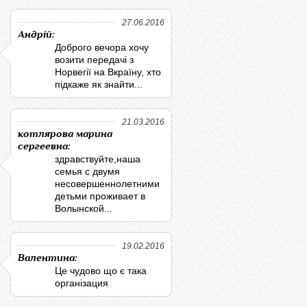
27.06.2016
Андрій:
Доброго вечора хочу
возити передачі з
Норвегії на Вкраїну, хто
підкаже як знайти...
21.03.2016
котлярова марина
сергеевна:
здравствуйте,наша
семья с двумя
несовершеннолетними
детьми проживает в
Волынской...
19.02.2016
Валентина:
Це чудово що є така
організация