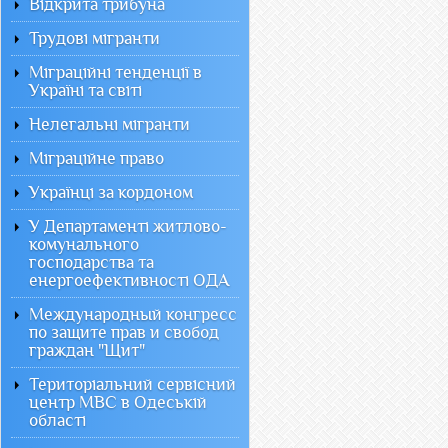
Відкрита трибуна
Трудові мігранти
Міграційні тенденції в
Україні та світі
Нелегальні мігранти
Міграційне право
Українці за кордоном
У Департаменті житлово-
комунального
господарства та
енергоефективності ОДА
Международный конгресс
по защите прав и свобод
граждан "Щит"
Територіальний сервісний
центр МВС в Одеській
області