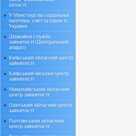
області
У Міністерстві соціальної
політики, сім'ї та єдності
України
Державна служба
зайнятості (Центральний
апарат)
Київський обласний центр
зайнятості
Київський міський центр
зайнятості
Миколаївський обласний
центр зайнятості
Одеський обласний центр
зайнятості
Полтавський обласний
центр зайнятості