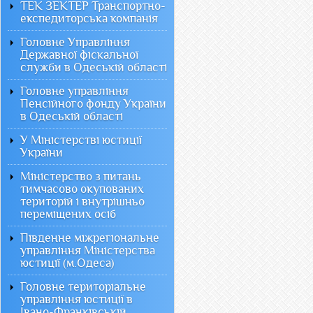
ТЕК ЗЕКТЕР Транспортно-
експедиторська компанія
Головне Управління
Державної фіскальної
служби в Одеській області
Головне управління
Пенсійного фонду України
в Одеській області
У Міністерстві юстиції
України
Міністерство з питань
тимчасово окупованих
територій і внутрішньо
переміщених осіб
Південне міжрегіональне
управління Міністерства
юстиції (м.Одеса)
Головне територіальне
управління юстиції в
Івано-Франківській