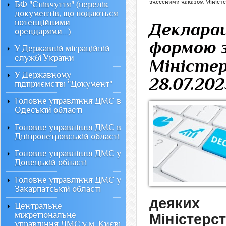
внесеними наказом Міністер
БФ "Співчуття" (перелік
документів, що подаються
потенційними
Декларац
орендарями...)
формою з
У Державній міграційній
службі України
Міністер
У Державному
28.07.202
підприємстві "Документ"
Головне управління ДМС в
Одеській області
Головне управління ДМС в
Дніпропетровській області
Головне управління ДМС у
Донецькій області
Головне управління ДМС у
Закарпатській області
деяких 
Центральне
міжрегіональне
Міністерс
управління ДМС у м. Києві