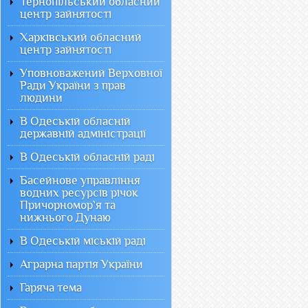
Тернопільський обласний
центр зайнятості
Харківський обласний
центр зайнятості
Уповноважений Верховної
Ради України з прав
людини
В Одеській обласній
державній адміністрації
В Одеській обласній раді
Басейнове управління
водних ресурсів річок
Причорномор`я та
нижнього Дунаю
В Одеській міській раді
Аграрна партія України
Гаряча тема