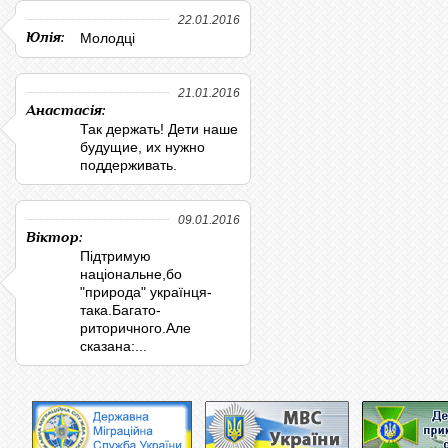
22.01.2016
Юлія:
Молодці
21.01.2016
Анастасія:
Так держать! Дети наше
будущие, их нужно
поддерживать.
09.01.2016
Віктор:
Підтримую
національне,бо
"природа" українця-
така.Багато-
риторичного.Але
сказана:...