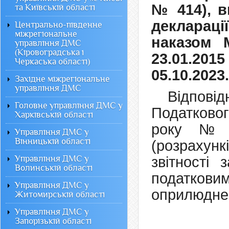
№ 414), в
та Київській області
деклараці
Центрально-південне
міжрегіональне
наказом М
управління ДМС
(Кіровоградська і
23.01.20
Черкаська області)
05.10.2023.
Західне міжрегіональне
управління ДМС
Відпов
Головне управління ДМС у
Податковог
Харківській області
року № 2
Управління ДМС у
Вінницькій області
(розрахун
Управління ДМС у
звітності
Волинській області
податкови
Управління ДМС у
оприлюднен
Житомирській області
Управління ДМС у
Запорізькій області