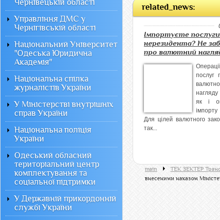
Чернівецькій області
related_news:
Управління ДМС у
Чернігівській області
Імпортуєте послуги
нерезидента? Не за
Національний Університет
про валютний нагля
"Одеська Юридична
Академія"
Операції
послуг 
Національна спілка
валютно
журналістів України
нагляду
як і о
У Міністерстві внутрішніх
імпорту
справ України
Для цілей валютного зак
так...
Національна поліція
України
Одеський обласний
територіальний центр
main
ТЕК ЗЕКТЕР Транс
комплектування та
внесеними наказом Міністер
соціальної підтримки
У Державній прикордонній
службі України