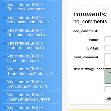
Управління ДМС у
Луганській області
comments:
Управління ДМС у
no_comments
Миколаївській області
Управління ДМС у
add_comment:
Полтавській області
name:
Управління ДМС у
Рівненській області
E-Mail:
Управління ДМС у
your_comment:
Сумській області
Управління ДМС у
insert_image_code:
Тернопільській області
Управління ДМС у
Херсонській області
Управління ДМС у
Хмельницькій області
Управління ДМС у