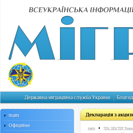
Державна міграційна служба України
Благод
Декларація з акциз
main
Офiцiйне
main
ТЕК ЗЕКТЕР Транс