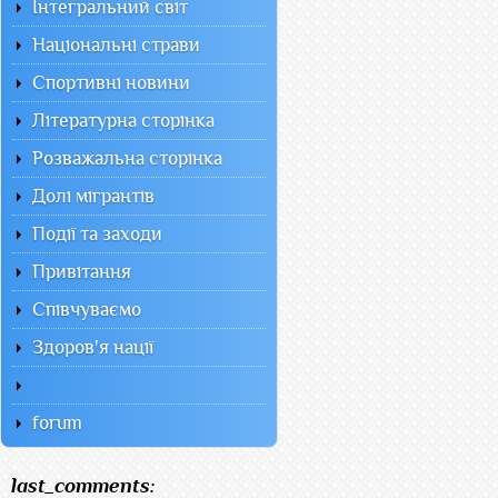
Інтегральний світ
Національні страви
Спортивні новини
Літературна сторінка
Розважальна сторінка
Долі мігрантів
Події та заходи
Привітання
Співчуваємо
Здоров'я нації
forum
last_comments: