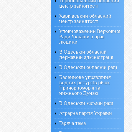
Тернопільський обласний
центр зайнятості
Харківський обласний
центр зайнятості
Уповноважений Верховної
Ради України з прав
людини
В Одеській обласній
державній адміністрації
В Одеській обласній раді
Басейнове управління
водних ресурсів річок
Причорномор`я та
нижнього Дунаю
В Одеській міській раді
Аграрна партія України
Гаряча тема