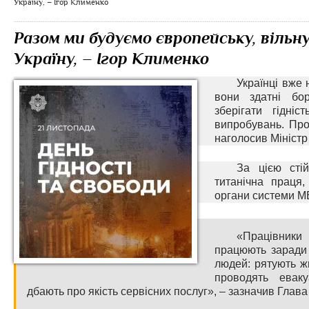
Україну, – Ігор Клименко
Разом ми будуємо європейську, віль
Україну, – Ігор Клименко
Українці вже 
вони здатні бо
зберігати гідні
випробувань. Про
наголосив Міністр
За цією сті
титанічна праця
органи системи МВ
«Працівник
працюють заради 
людей: рятують ж
проводять евакуа
дбають про якість сервісних послуг», – зазначив Глав