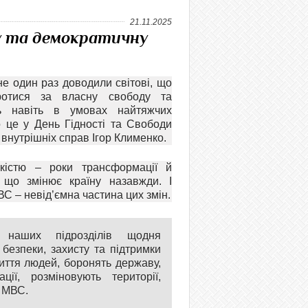
21.11.2025
ну та демократичну
не один раз доводили світові, що
ротися за власну свободу та
сть навіть в умовах найтяжчих
 це у День Гідності та Свободи
 внутрішніх справ Ігор Клименко.
йкістю – роки трансформації й
, що змінює країну назавжди. І
С – невід’ємна частина цих змін.
и наших підрозділів щодня
безпеки, захисту та підтримки
иття людей, боронять державу,
ції, розміновують території,
а МВС.