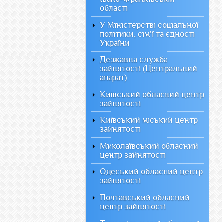
області
У Міністерстві соціальної
політики, сім'ї та єдності
України
Державна служба
зайнятості (Центральний
апарат)
Київський обласний центр
зайнятості
Київський міський центр
зайнятості
Миколаївський обласний
центр зайнятості
Одеський обласний центр
зайнятості
Полтавський обласний
центр зайнятості