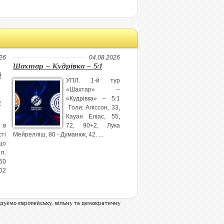
26
04.08.2026
Шахтар – Кудрівка – 5:1
і
УПЛ. 1-й тур
«Шахтар» –
«Кудрівка» – 5:1
а
Голи: Аліссон, 33,
Кауан Еліас, 55,
 в
72, 90+2, Лука
ті
Мейрелліш, 80 - Думанюк, 42. ...
що
п.
50
02
дуємо європейську, вільну та демократичну