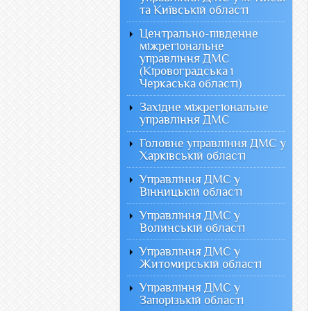
та Київській області
Центрально-південне
міжрегіональне
управління ДМС
(Кіровоградська і
Черкаська області)
Західне міжрегіональне
управління ДМС
Головне управління ДМС у
Харківській області
Управління ДМС у
Вінницькій області
Управління ДМС у
Волинській області
Управління ДМС у
Житомирській області
Управління ДМС у
Запорізькій області