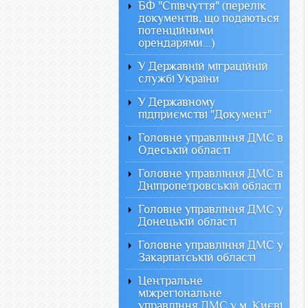
БФ "Співчуття" (перелік
документів, що подаються
потенційними
орендарями...)
У Державній міграційній
службі України
У Державному
підприємстві "Документ"
Головне управління ДМС в
Одеській області
Головне управління ДМС в
Дніпропетровській області
Головне управління ДМС у
Донецькій області
Головне управління ДМС у
Закарпатській області
Центральне
міжрегіональне
управління ДМС у м. Києві