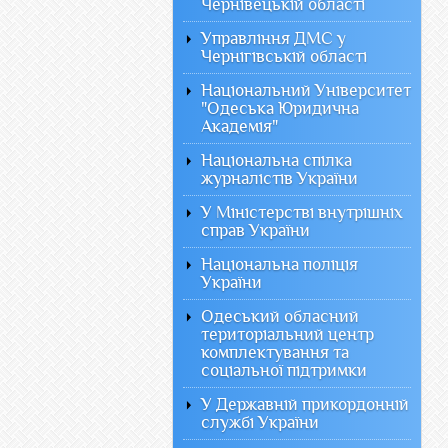
Чернівецькій області
Управління ДМС у
Чернігівській області
Національний Університет
"Одеська Юридична
Академія"
Національна спілка
журналістів України
У Міністерстві внутрішніх
справ України
Національна поліція
України
Одеський обласний
територіальний центр
комплектування та
соціальної підтримки
У Державній прикордонній
службі України