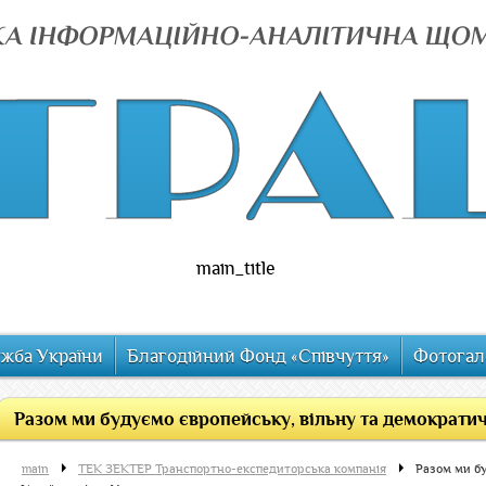
main_title
ужба України
Благодійний Фонд «Співчуття»
Фотогал
Разом ми будуємо європейську, вільну та демократичну
main
ТЕК ЗЕКТЕР Транспортно-експедиторська компанія
Разом ми бу