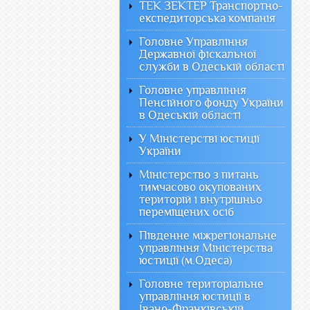
ТЕК ЗЕКТЕР Транспортно-
експедиторська компанія
Головне Управління
Державної фіскальної
служби в Одеській області
Головне управління
Пенсійного фонду України
в Одеській області
У Міністерстві юстиції
України
Міністерство з питань
тимчасово окупованих
територій і внутрішньо
переміщених осіб
Південне міжрегіональне
управління Міністерства
юстиції (м.Одеса)
Головне територіальне
управління юстиції в
Івано-Франківській