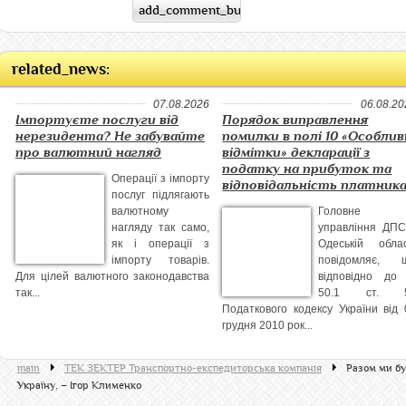
related_news:
07.08.2026
06.08.20
Імпортуєте послуги від
Порядок виправлення
нерезидента? Не забувайте
помилки в полі 10 «Особлив
про валютний нагляд
відмітки» декларації з
податку на прибуток та
Операції з імпорту
відповідальність платник
послуг підлягають
валютному
Головне
нагляду так само,
управління ДПС
як і операції з
Одеській облас
імпорту товарів.
повідомляє, 
Для цілей валютного законодавства
відповідно до 
так...
50.1 ст. 
Податкового кодексу України від 
грудня 2010 рок...
main
ТЕК ЗЕКТЕР Транспортно-експедиторська компанія
Разом ми бу
Україну, – Ігор Клименко