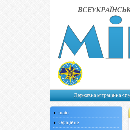
Державна міграційна сл
main
Офiцiйне