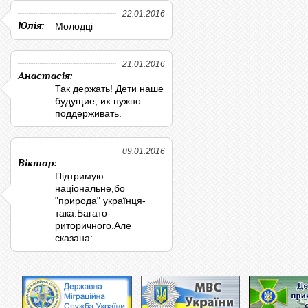
22.01.2016
Юлія:
Молодці
21.01.2016
Анастасія:
Так держать! Дети наше
будущие, их нужно
поддерживать.
09.01.2016
Віктор:
Підтримую
національне,бо
"природа" українця-
така.Багато-
риторичного.Але
сказана:...