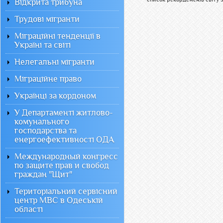
Відкрита трибуна
Трудові мігранти
Міграційні тенденції в
Україні та світі
Нелегальні мігранти
Міграційне право
Українці за кордоном
У Департаменті житлово-
комунального
господарства та
енергоефективності ОДА
Международный конгресс
по защите прав и свобод
граждан "Щит"
Територіальний сервісний
центр МВС в Одеській
області