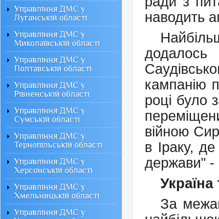
ради з пит
Управління ДМС у
наводить а
Луганській області
Управління ДМС у
Найбіль
Миколаївській області
додалось
Управління ДМС у
Саудівсь
Полтавській області
кампанію п
Управління ДМС у
Рівненській області
році було 
Управління ДМС у
переміщен
Сумській області
війною Сир
Управління ДМС у
в Іраку, д
Тернопільській області
держави" - 
Управління ДМС у
Херсонській області
Україна 
Управління ДМС у
Хмельницькій області
За межа
Управління ДМС у