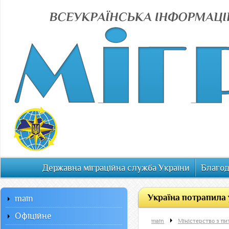
Державна міграційна служба України
Благод
Україна потрапила у
main
Офiцiйне
main
Міністерство з пи