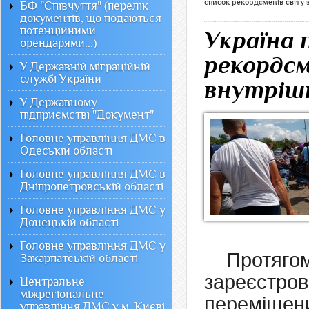
список рекордсменів світу 
БФ "Співчуття" (перелік
документів, що подаються
потенційними
Україна 
орендарями...)
рекордсм
У Державній міграційній
службі України
внутрішн
У Державному
підприємстві "Документ"
Головне управління ДМС в
Одеській області
Головне управління ДМС в
Дніпропетровській області
Головне управління ДМС у
Донецькій області
Головне управління ДМС у
Протяго
Закарпатській області
зареєстро
Центральне
міжрегіональне
переміщен
управління ДМС у м. Києві