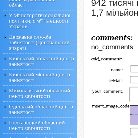
942 тисячі
області
1,7 мільйон
У Міністерстві соціальної
політики, сім'ї та єдності
України
comments:
Державна служба
зайнятості (Центральний
no_comments
апарат)
Київський обласний центр
add_comment:
зайнятості
name:
Київський міський центр
зайнятості
E-Mail:
Миколаївський обласний
your_comment:
центр зайнятості
insert_image_code:
Одеський обласний центр
зайнятості
Полтавський обласний
центр зайнятості