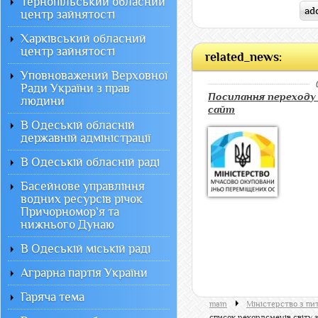
Тернопільський обласний
центр зайнятості
Харківський обласний
центр зайнятості
related_news:
Уповноважений Верховної
Ради України з прав
Посилання переходу
людини
сайт
В Одеській обласній
державній адміністрації
В Одеській обласній раді
Басейнове управління
водних ресурсів річок
Причорномор`я та
нижнього Дунаю
В Одеській міській раді
Аграрна партія України
Гаряча тема
main
Міністерство з пи
список рекордсменів світу 