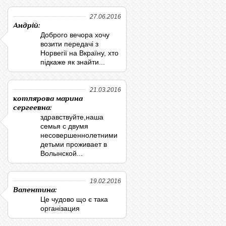
27.06.2016
Андрій:
Доброго вечора хочу
возити передачі з
Норвегії на Вкраїну, хто
підкаже як знайти...
21.03.2016
котлярова марина
сергеевна:
здравствуйте,наша
семья с двумя
несовершеннолетними
детьми проживает в
Волынской...
19.02.2016
Валентина:
Це чудово що є така
організация