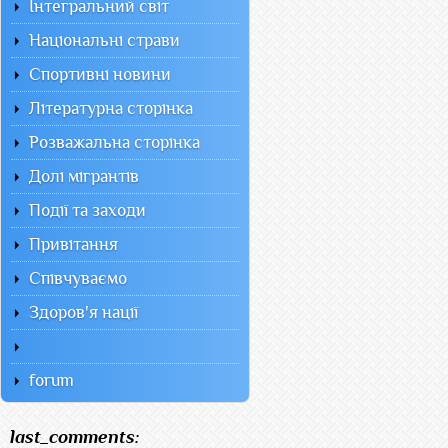
Інтегральний світ
Національні страви
Спортивні новини
Літературна сторінка
Розважальна сторінка
Долі мігрантів
Події та заходи
Привітання
Співчуваємо
Здоров'я нації
forum
last_comments: