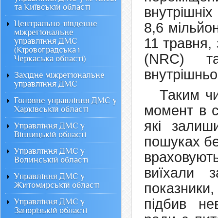
та Київській області
внутрішніх
Центрально-південне
8,6 мільйо
міжрегіональне
11 травня, 
управління ДМС
(Кіровоградська і
(NRC) та
Черкаська області)
внутрішньо
Західне міжрегіональне
управління ДМС
Таким чи
Головне управління ДМС у
момент в с
Харківській області
які залиш
Управління ДМС у
Вінницькій області
пошуках бе
Управління ДМС у
враховуют
Волинській області
виїхали 
Управління ДМС у
Житомирській області
показники,
підбив не
Управління ДМС у
Запорізькій області