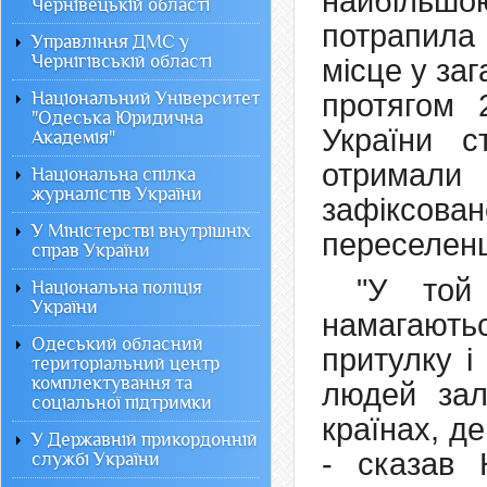
найбільшо
Чернівецькій області
потрапила
Управління ДМС у
Чернігівській області
місце у за
Національний Університет
протягом 
"Одеська Юридична
України с
Академія"
отримали 
Національна спілка
журналістів України
зафіксов
У Міністерстві внутрішніх
переселенц
справ України
"У той 
Національна поліція
України
намагаютьс
Одеський обласний
притулку і
територіальний центр
комплектування та
людей зал
соціальної підтримки
країнах, де
У Державній прикордонній
- сказав 
службі України