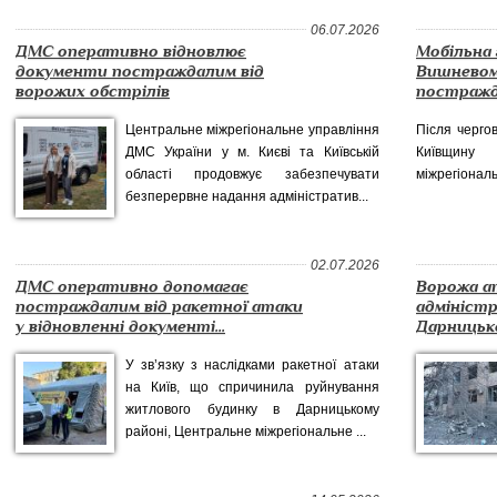
06.07.2026
ДМС оперативно відновлює
Мобільна
документи постраждалим від
Вишневом
ворожих обстрілів
постражда
Центральне міжрегіональне управління
Після чергов
ДМС України у м. Києві та Київській
Київщину
області продовжує забезпечувати
міжрегіональ
безперервне надання адміністратив...
02.07.2026
ДМС оперативно допомагає
Ворожа а
постраждалим від ракетної атаки
адмініст
у відновленні документі...
Дарницько
У зв’язку з наслідками ракетної атаки
на Київ, що спричинила руйнування
житлового будинку в Дарницькому
районі, Центральне міжрегіональне ...