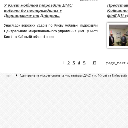
У Києві мобільні підрозділи ДМС
Представн
виїхали до постраждалих у
Київщини 
Дарницькому та Дніпров...
філії ДП «
Унаслідок ворожих ударів по Києву мобільні підрозділи
Центрального міжрегіонального управління ДМС у місті
Києві та Київській області опер...
1
2
3
4
5
13
page_next 
...
main
Центральне міжрегіональне управління ДМС у м. Києві та Київській 