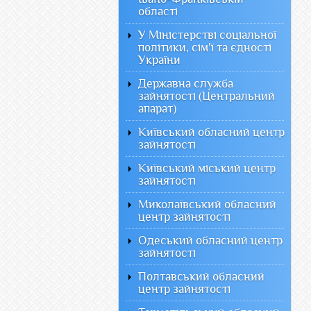
області
У Міністерстві соціальної
політики, сім'ї та єдності
України
Державна служба
зайнятості (Центральний
апарат)
Київський обласний центр
зайнятості
Київський міський центр
зайнятості
Миколаївський обласний
центр зайнятості
Одеський обласний центр
зайнятості
Полтавський обласний
центр зайнятості