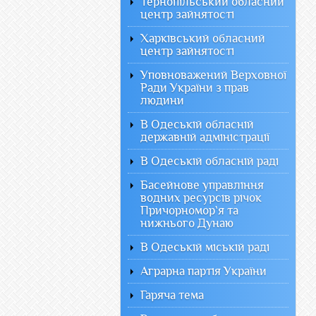
Тернопільський обласний
центр зайнятості
Харківський обласний
центр зайнятості
Уповноважений Верховної
Ради України з прав
людини
В Одеській обласній
державній адміністрації
В Одеській обласній раді
Басейнове управління
водних ресурсів річок
Причорномор`я та
нижнього Дунаю
В Одеській міській раді
Аграрна партія України
Гаряча тема