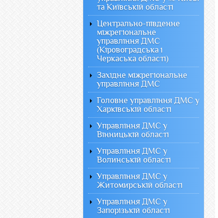
та Київській області
Центрально-південне
міжрегіональне
управління ДМС
(Кіровоградська і
Черкаська області)
Західне міжрегіональне
управління ДМС
Головне управління ДМС у
Харківській області
Управління ДМС у
Вінницькій області
Управління ДМС у
Волинській області
Управління ДМС у
Житомирській області
Управління ДМС у
Запорізькій області