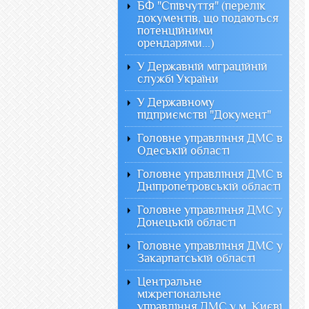
БФ "Співчуття" (перелік
документів, що подаються
потенційними
орендарями...)
У Державній міграційній
службі України
У Державному
підприємстві "Документ"
Головне управління ДМС в
Одеській області
Головне управління ДМС в
Дніпропетровській області
Головне управління ДМС у
Донецькій області
Головне управління ДМС у
Закарпатській області
Центральне
міжрегіональне
управління ДМС у м. Києві