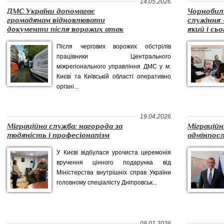
14.05.2026
ДМС України допомагає
Чорнобиль
громадянам відновлювати
служіння 
документи після ворожих атак
який і сьог
Після чергових ворожих обстрілів
працівники Центрального
міжрегіонального управління ДМС у м.
Києві та Київській області оперативно
органі...
19.04.2026
Міграційна служба: нагорода за
Міграцій
людяність і професіоналізм
адмінпосл
У Києві відбулася урочиста церемонія
вручення цінного подарунка від
Міністерства внутрішніх справ України
головному спеціалісту Дніпровськ...
09.01.2026