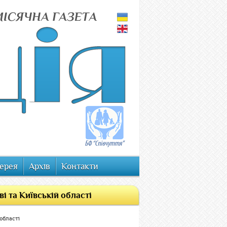
ерея
Архів
Контакти
і та Київській області
області