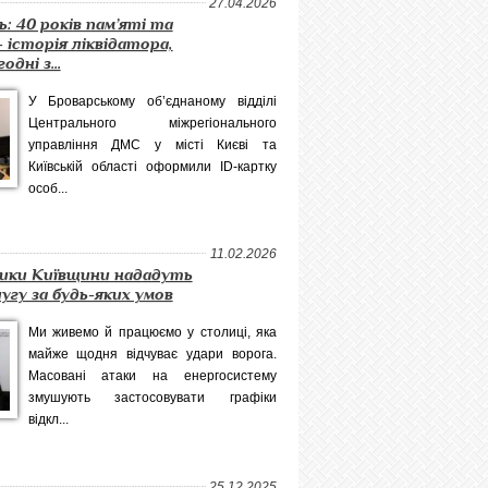
27.04.2026
: 40 років пам’яті та
- історія ліквідатора,
одні з...
У Броварському об’єднаному відділі
Центрального міжрегіонального
управління ДМС у місті Києві та
Київській області оформили ID-картку
особ...
11.02.2026
ники Київщини нададуть
угу за будь-яких умов
Ми живемо й працюємо у столиці, яка
майже щодня відчуває удари ворога.
Масовані атаки на енергосистему
змушують застосовувати графіки
відкл...
25.12.2025