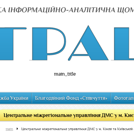
main_title
ужба України
Благодійний Фонд «Співчуття»
Фотогал
Центральне міжрегіональне управління ДМС у м. Києв
main
Центральне міжрегіональне управління ДМС у м. Києві та Київській 