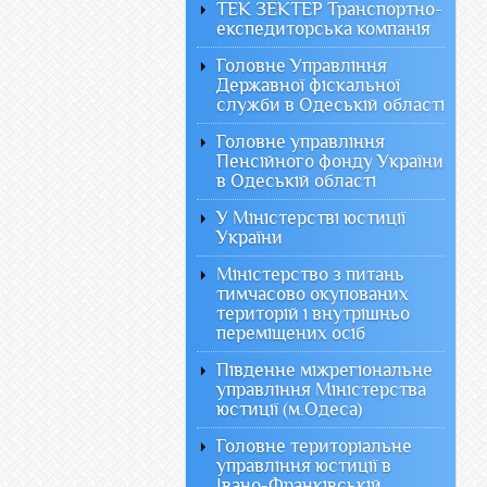
ТЕК ЗЕКТЕР Транспортно-
експедиторська компанія
Головне Управління
Державної фіскальної
служби в Одеській області
Головне управління
Пенсійного фонду України
в Одеській області
У Міністерстві юстиції
України
Міністерство з питань
тимчасово окупованих
територій і внутрішньо
переміщених осіб
Південне міжрегіональне
управління Міністерства
юстиції (м.Одеса)
Головне територіальне
управління юстиції в
Івано-Франківській