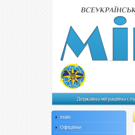
Державна міграційна сл
main
Офiцiйне