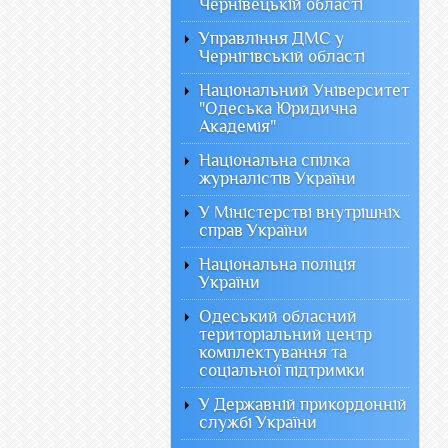
Чернівецькій області
Управління ДМС у
Чернігівській області
Національний Університет
"Одеська Юридична
Академія"
Національна спілка
журналістів України
У Міністерстві внутрішніх
справ України
Національна поліція
України
Одеський обласний
територіальний центр
комплектування та
соціальної підтримки
У Державній прикордонній
службі України