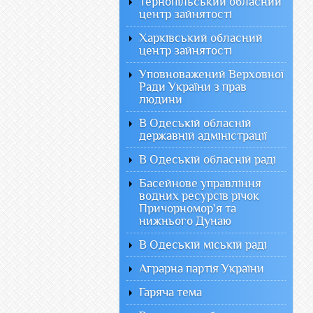
Тернопільський обласний
центр зайнятості
Харківський обласний
центр зайнятості
Уповноважений Верховної
Ради України з прав
людини
В Одеській обласній
державній адміністрації
В Одеській обласній раді
Басейнове управління
водних ресурсів річок
Причорномор`я та
нижнього Дунаю
В Одеській міській раді
Аграрна партія України
Гаряча тема