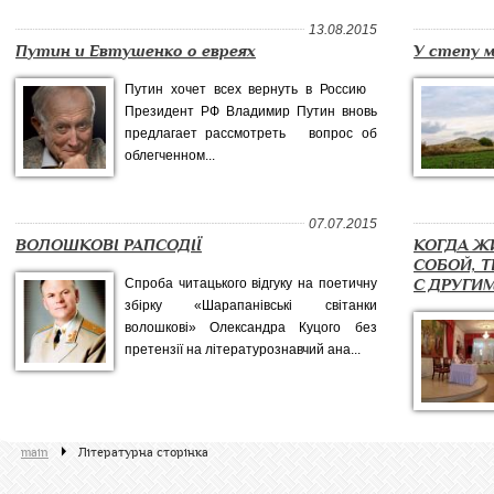
13.08.2015
Путин и Евтушенко о евреях
У степу 
Путин хочет всех вернуть в Россию
Президент РФ Владимир Путин вновь
предлагает рассмотреть вопрос об
облегченном...
07.07.2015
ВОЛОШКОВІ РАПСОДІЇ
КОГДА Ж
СОБОЙ, Т
Спроба читацького відгуку на поетичну
С ДРУГИ
збірку «Шарапанівські світанки
волошкові» Олександра Куцого без
претензії на літературознавчий ана...
main
Літературна сторінка