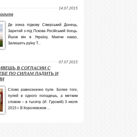
14.07.2015
могила
Де згина підкову Сіверський Донець,
Заритий з-під Пскова Російський боєць.
Йшов він в Україну, Маючи наказ,
Залишить руїну Т...
07.07.2015
ИВЕШЬ В СОГЛАСИИ С
ЕБЕ ПО СИЛАМ ЛАДИТЬ И
МИ
Слово равнозначно пуле. Более того,
пулей в одного попадешь, а метким
словом – в тысячу (И. Гурский) 3 июля
2015 г. В Королевском ...