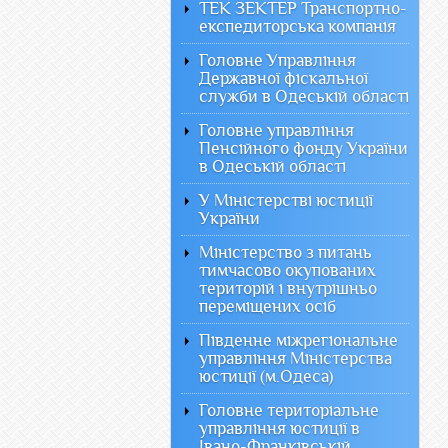
ТЕК ЗЕКТЕР Транспортно-
експедиторська компанія
Головне Управління
Державної фіскальної
служби в Одеській області
Головне управління
Пенсійного фонду України
в Одеській області
У Міністерстві юстиції
України
Міністерство з питань
тимчасово окупованих
територій і внутрішньо
переміщених осіб
Південне міжрегіональне
управління Міністерства
юстиції (м.Одеса)
Головне територіальне
управління юстиції в
Івано-Франківській