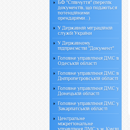
БФ "Співчуття" (перелік
документів, що подаються
потенційними
орендарями...)
У Державній міграційній
службі України
У Державному
підприємстві "Документ"
Головне управління ДМС в
Одеській області
Головне управління ДМС в
Дніпропетровській області
Головне управління ДМС у
Донецькій області
Головне управління ДМС у
Закарпатській області
Центральне
міжрегіональне
управління ДМС у м. Києві