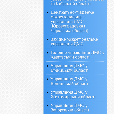
та Київській області
Центрально-південне
міжрегіональне
управління ДМС
(Кіровоградська і
Черкаська області)
Західне міжрегіональне
управління ДМС
Головне управління ДМС у
Харківській області
Управління ДМС у
Вінницькій області
Управління ДМС у
Волинській області
Управління ДМС у
Житомирській області
Управління ДМС у
Запорізькій області