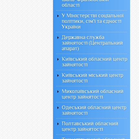
області
У Міністерстві соціальної
політики, сім'ї та єдності
України
Державна служба
зайнятості (Центральний
апарат)
Київський обласний центр
зайнятості
Київський міський центр
зайнятості
Миколаївський обласний
центр зайнятості
Одеський обласний центр
зайнятості
Полтавський обласний
центр зайнятості