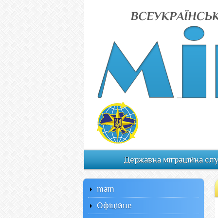
Державна міграційна сл
main
Офiцiйне