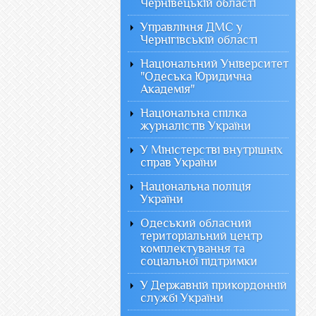
Чернівецькій області
Управління ДМС у
Чернігівській області
Національний Університет
"Одеська Юридична
Академія"
Національна спілка
журналістів України
У Міністерстві внутрішніх
справ України
Національна поліція
України
Одеський обласний
територіальний центр
комплектування та
соціальної підтримки
У Державній прикордонній
службі України