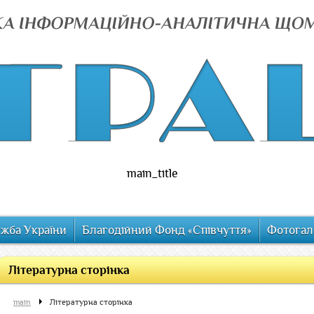
main_title
ужба України
Благодійний Фонд «Співчуття»
Фотогал
Літературна сторінка
main
Літературна сторінка