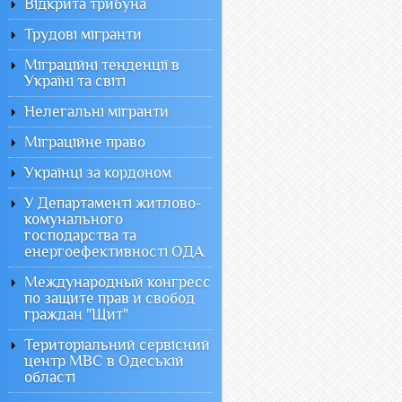
Відкрита трибуна
Трудові мігранти
Міграційні тенденції в
Україні та світі
Нелегальні мігранти
Міграційне право
Українці за кордоном
У Департаменті житлово-
комунального
господарства та
енергоефективності ОДА
Международный конгресс
по защите прав и свобод
граждан "Щит"
Територіальний сервісний
центр МВС в Одеській
області