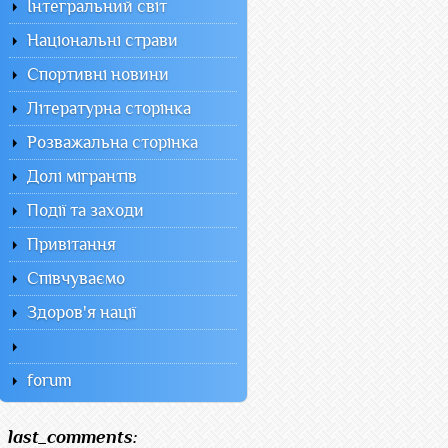
Інтегральний світ
Національні страви
Спортивні новини
Літературна сторінка
Розважальна сторінка
Долі мігрантів
Події та заходи
Привітання
Співчуваємо
Здоров'я нації
forum
last_comments: