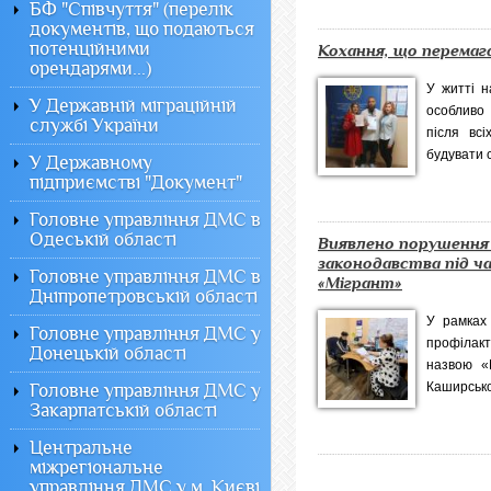
БФ "Співчуття" (перелік
документів, що подаються
потенційними
Кохання, що перемаг
орендарями...)
У житті н
У Державній міграційній
особливо
службі України
після вс
будувати с
У Державному
підприємстві "Документ"
Головне управління ДМС в
Одеській області
Виявлено порушення 
законодавства під ча
Головне управління ДМС в
«Мігрант»
Дніпропетровській області
У рамках 
Головне управління ДМС у
профілак
Донецькій області
назвою «М
Каширсько
Головне управління ДМС у
Закарпатській області
Центральне
міжрегіональне
управління ДМС у м. Києві