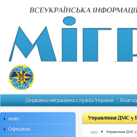
Державна міграційна служба України
Благод
Управління ДМС у В
main
Офiцiйне
main
Управління ДМС у