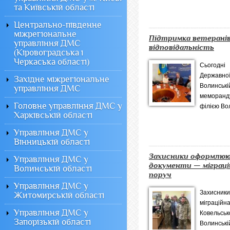
та Київській області
Центрально-південне
міжрегіональне
Підтримка ветеранів
управління ДМС
відповідальність
(Кіровоградська і
Черкаська області)
️Сьогодн
Державн
Західне міжрегіональне
Волинсь
управління ДМС
меморанд
Головне управління ДМС у
філією Вол
Харківській області
Управління ДМС у
Вінницькій області
Захисники оформлю
Управління ДМС у
документи — міграці
Волинській області
поруч
Управління ДМС у
Захисник
Житомирській області
міграц
Управління ДМС у
Ковель
Запорізькій області
Волинсь