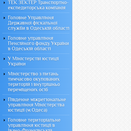
ТЕК ЗЕКТЕР Транспортно-
експедиторська компанія
Головне Управління
Державної фіскальної
служби в Одеській області
Головне управління
Пенсійного фонду України
в Одеській області
У Міністерстві юстиції
України
Міністерство з питань
тимчасово окупованих
територій і внутрішньо
переміщених осіб
Південне міжрегіональне
управління Міністерства
юстиції (м.Одеса)
Головне територіальне
управління юстиції в
Івано-Франківській