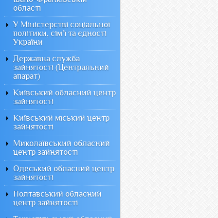
області
У Міністерстві соціальної
політики, сім'ї та єдності
України
Державна служба
зайнятості (Центральний
апарат)
Київський обласний центр
зайнятості
Київський міський центр
зайнятості
Миколаївський обласний
центр зайнятості
Одеський обласний центр
зайнятості
Полтавський обласний
центр зайнятості