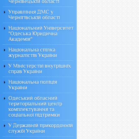
Чернівецькій області
Управління ДМС у
Чернігівській області
Національний Університет
"Одеська Юридична
Академія"
Національна спілка
журналістів України
У Міністерстві внутрішніх
справ України
Національна поліція
України
Одеський обласний
територіальний центр
комплектування та
соціальної підтримки
У Державній прикордонній
службі України