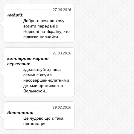
27.06.2016
Андрій:
Доброго вечора хочу
возити передачі з
Норвегії на Вкраїну, хто
підкаже як знайти...
21.03.2016
котлярова марина
сергеевна:
здравствуйте,наша
семья с двумя
несовершеннолетними
детьми проживает в
Волынской...
19.02.2016
Валентина:
Це чудово що є така
організация