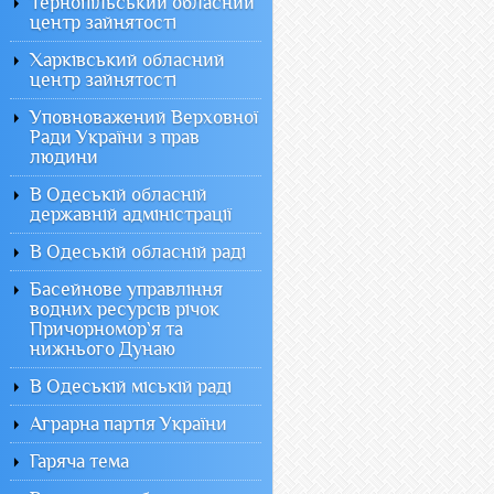
Тернопільський обласний
центр зайнятості
Харківський обласний
центр зайнятості
Уповноважений Верховної
Ради України з прав
людини
В Одеській обласній
державній адміністрації
В Одеській обласній раді
Басейнове управління
водних ресурсів річок
Причорномор`я та
нижнього Дунаю
В Одеській міській раді
Аграрна партія України
Гаряча тема