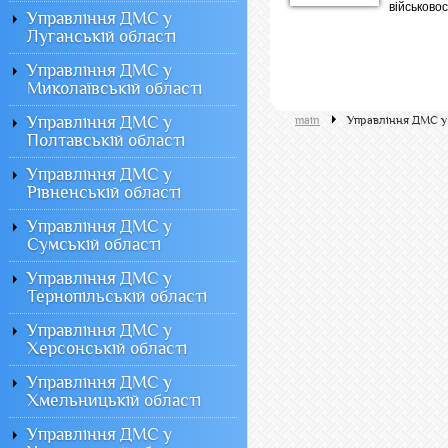
військовос
Управління ДМС у
Луганській області
Управління ДМС у
Миколаївській області
Управління ДМС у
main
Управління ДМС у
Полтавській області
Управління ДМС у
Рівненській області
Управління ДМС у
Сумській області
Управління ДМС у
Тернопільській області
Управління ДМС у
Херсонській області
Управління ДМС у
Хмельницькій області
Управління ДМС у