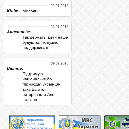
22.01.2016
Юлія:
Молодці
21.01.2016
Анастасія:
Так держать! Дети наше
будущие, их нужно
поддерживать.
09.01.2016
Віктор:
Підтримую
національне,бо
"природа" українця-
така.Багато-
риторичного.Але
сказана:...