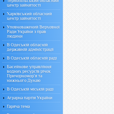
Тернопільський обласний
центр зайнятості
Харківський обласний
центр зайнятості
Уповноважений Верховної
Ради України з прав
людини
В Одеській обласній
державній адміністрації
В Одеській обласній раді
Басейнове управління
водних ресурсів річок
Причорномор`я та
нижнього Дунаю
В Одеській міській раді
Аграрна партія України
Гаряча тема