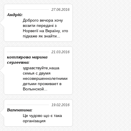
27.06.2016
Андрій:
Доброго вечора хочу
возити передачі з
Норвегії на Вкраїну, хто
підкаже як знайти...
21.03.2016
котлярова марина
сергеевна:
здравствуйте,наша
семья с двумя
несовершеннолетними
детьми проживает в
Волынской...
19.02.2016
Валентина:
Це чудово що є така
організация