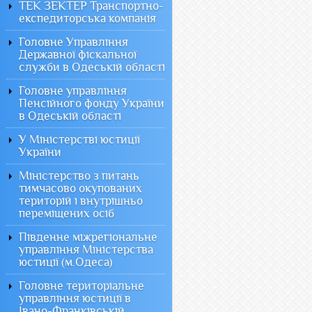
ТЕК ЗЕКТЕР Транспортно-
експедиторська компанія
Головне Управління
Державної фіскальної
служби в Одеській області
Головне управління
Пенсійного фонду України
в Одеській області
У Міністерстві юстиції
України
Міністерство з питань
тимчасово окупованих
територій і внутрішньо
переміщених осіб
Південне міжрегіональне
управління Міністерства
юстиції (м.Одеса)
Головне територіальне
управління юстиції в
Івано-Франківській