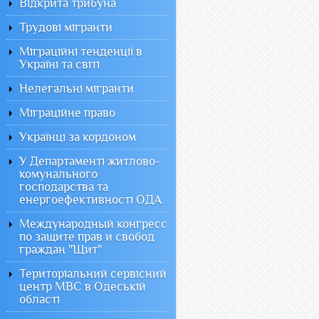
Відкрита трибуна
Трудові мігранти
Міграційні тенденції в
Україні та світі
Нелегальні мігранти
Міграційне право
Українці за кордоном
У Департаменті житлово-
комунального
господарства та
енергоефективності ОДА
Международный конгресс
по защите прав и свобод
граждан "Щит"
Територіальний сервісний
центр МВС в Одеській
області