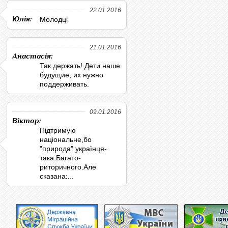
22.01.2016
Юлія:
Молодці
21.01.2016
Анастасія:
Так держать! Дети наше
будущие, их нужно
поддерживать.
09.01.2016
Віктор:
Підтримую
національне,бо
"природа" українця-
така.Багато-
риторичного.Але
сказана:...