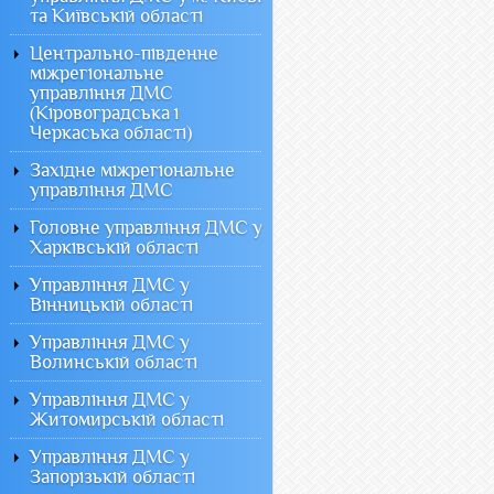
та Київській області
Центрально-південне
міжрегіональне
управління ДМС
(Кіровоградська і
Черкаська області)
Західне міжрегіональне
управління ДМС
Головне управління ДМС у
Харківській області
Управління ДМС у
Вінницькій області
Управління ДМС у
Волинській області
Управління ДМС у
Житомирській області
Управління ДМС у
Запорізькій області