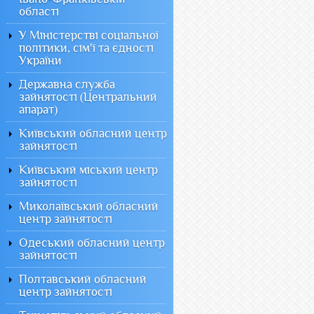
області
У Міністерстві соціальної
політики, сім'ї та єдності
України
Державна служба
зайнятості (Центральний
апарат)
Київський обласний центр
зайнятості
Київський міський центр
зайнятості
Миколаївський обласний
центр зайнятості
Одеський обласний центр
зайнятості
Полтавський обласний
центр зайнятості