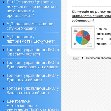
БФ "Співчуття" (перелік
документів, що подаються
потенційними
Ситуація на ринку пр
орендарями...)
діяльність столично
зайнятості
У Державній міграційній
службі України
Станом 
Київськом
У Державному
було з
підприємстві "Документ"
безробітни
Головне управління ДМС в
Одеській області
main
Київський обласн
Головне управління ДМС в
Дніпропетровській області
Головне управління ДМС у
Донецькій області
Головне управління ДМС у
Закарпатській області
Центральне
міжрегіональне
управління ДМС у м. Києві