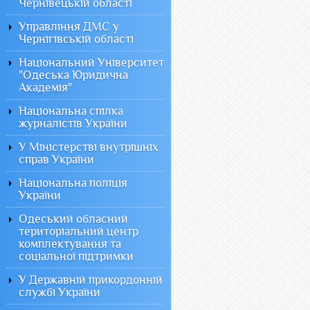
Чернівецькій області
Управління ДМС у
Чернігівській області
Національний Університет
"Одеська Юридична
Академія"
Національна спілка
журналістів України
У Міністерстві внутрішніх
справ України
Національна поліція
України
Одеський обласний
територіальний центр
комплектування та
соціальної підтримки
У Державній прикордонній
службі України