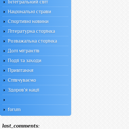
Інтегральний світ
Національні страви
Спортивні новини
Літературна сторінка
Розважальна сторінка
Долі мігрантів
Події та заходи
Привітання
Співчуваємо
Здоров'я нації
forum
last_comments: