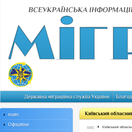
Державна міграційна служба України
Благод
Київський обласний
main
Офiцiйне
main
Київський обласн