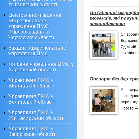
та Київській області
На Одещині міграцій
Центрально-південне
іноземців, які поруш
міжрегіональне
законодавство
управління ДМС
(Кіровоградська і
Співробіт
Черкаська області)
Державної
Одеській
Західне міжрегіональне
управління ДМС
заходів з 
Головне управління ДМС у
Харківській області
Паспорт без барʼєрів
Управління ДМС у
Вінницькій області
У мігра
Управління ДМС у
закордонн
Волинській області
перешкод,
Просто — 
Управління ДМС у
Житомирській області
Управління ДМС у
Запорізькій області