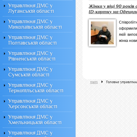
Управління ДМС у
Жінка у віці 90 рокі
Луганській області
ID-картку на Одещин
Управління ДМС у
Співробіт
Миколаївській області
оформили 
якій випо
Управління ДМС у
жінка нови
Полтавській області
Управління ДМС у
Рівненській області
Управління ДМС у
Сумській області
main
Головне управлінн
Управління ДМС у
Тернопільській області
Управління ДМС у
Херсонській області
Управління ДМС у
Хмельницькій області
Управління ДМС у