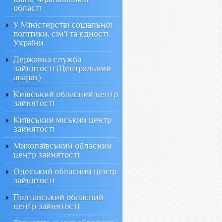
області
У Міністерстві соціальної
політики, сім'ї та єдності
України
Державна служба
зайнятості (Центральний
апарат)
Київський обласний центр
зайнятості
Київський міський центр
зайнятості
Миколаївський обласний
центр зайнятості
Одеський обласний центр
зайнятості
Полтавський обласний
центр зайнятості