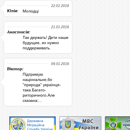
22.01.2016
Юлія:
Молодці
21.01.2016
Анастасія:
Так держать! Дети наше
будущие, их нужно
поддерживать.
09.01.2016
Віктор:
Підтримую
національне,бо
"природа" українця-
така.Багато-
риторичного.Але
сказана:...