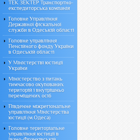
ТЕК ЗЕКТЕР Транспортно-
експедиторська компанія
Головне Управління
Державної фіскальної
служби в Одеській області
Головне управління
Пенсійного фонду України
в Одеській області
У Міністерстві юстиції
України
Міністерство з питань
тимчасово окупованих
територій і внутрішньо
переміщених осіб
Південне міжрегіональне
управління Міністерства
юстиції (м.Одеса)
Головне територіальне
управління юстиції в
Івано-Франківській