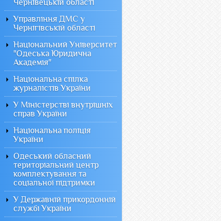
Чернівецькій області
Управління ДМС у
Чернігівській області
Національний Університет
"Одеська Юридична
Академія"
Національна спілка
журналістів України
У Міністерстві внутрішніх
справ України
Національна поліція
України
Одеський обласний
територіальний центр
комплектування та
соціальної підтримки
У Державній прикордонній
службі України