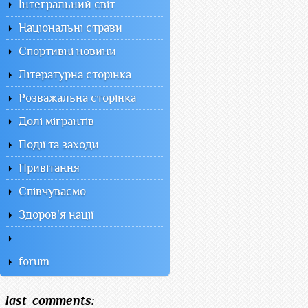
Інтегральний світ
Національні страви
Спортивні новини
Літературна сторінка
Розважальна сторінка
Долі мігрантів
Події та заходи
Привітання
Співчуваємо
Здоров'я нації
forum
last_comments: