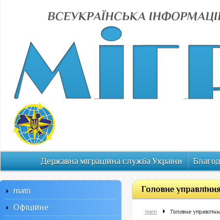
Державна міграційна служба України
Благод
Головне управління
main
Офiцiйне
main
Головне управлінн