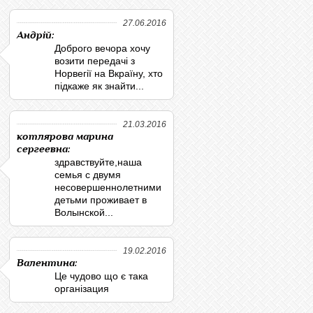
27.06.2016
Андрій:
Доброго вечора хочу
возити передачі з
Норвегії на Вкраїну, хто
підкаже як знайти...
21.03.2016
котлярова марина
сергеевна:
здравствуйте,наша
семья с двумя
несовершеннолетними
детьми проживает в
Волынской...
19.02.2016
Валентина:
Це чудово що є така
організация