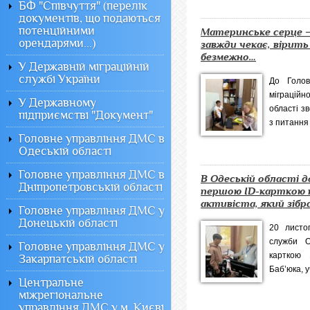
БФ "Співчуття" (перелік
документів, що подаються
потенційними
Материнське серце —
орендарями...)
завжди чекає, вірит
безмежно…
У Державній міграційній
службі України
До Голов
міграційн
У Державному
області з
підприємстві "Документ"
з питання 
Головне управління ДМС в
Одеській області
Головне управління ДМС в
В Одеській області 
Дніпропетровській області
першою ID-карткою 
активіста, який зібрав
Головне управління ДМС у
Донецькій області
20 листоп
служби О
Головне управління ДМС у
карткою 1
Закарпатській області
Баб’юка, у
Центральне
міжрегіональне
управління ДМС у м. Києві