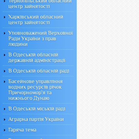
Тернопільський обласний
центр зайнятості
Харківський обласний
центр зайнятості
Уповноважений Верховної
Ради України з прав
людини
В Одеській обласній
державній адміністрації
В Одеській обласній раді
Басейнове управління
водних ресурсів річок
Причорномор`я та
нижнього Дунаю
В Одеській міській раді
Аграрна партія України
Гаряча тема