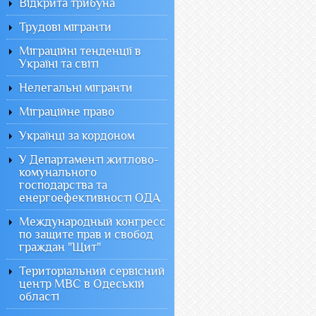
Відкрита трибуна
Трудові мігранти
Міграційні тенденції в
Україні та світі
Нелегальні мігранти
Міграційне право
Українці за кордоном
У Департаменті житлово-
комунального
господарства та
енергоефективності ОДА
Международный конгресс
по защите прав и свобод
граждан "Щит"
Територіальний сервісний
центр МВС в Одеській
області