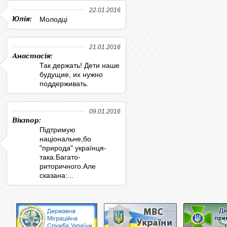
22.01.2016
Юлія:
Молодці
21.01.2016
Анастасія:
Так держать! Дети наше
будущие, их нужно
поддерживать.
09.01.2016
Віктор:
Підтримую
національне,бо
"природа" українця-
така.Багато-
риторичного.Але
сказана:...