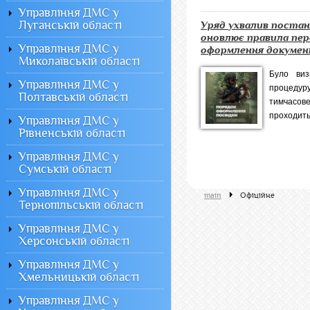
Управління ДМС у
Луганській області
Уряд ухвалив постан
оновлює правила пер
Управління ДМС у
оформлення документі
Миколаївській області
Було виз
Управління ДМС у
процедур
Полтавській області
тимчасове
проходить 
Управління ДМС у
Рівненській області
Управління ДМС у
Сумській області
Управління ДМС у
main
Офiцiйне
Тернопільській області
Управління ДМС у
Херсонській області
Управління ДМС у
Хмельницькій області
Управління ДМС у