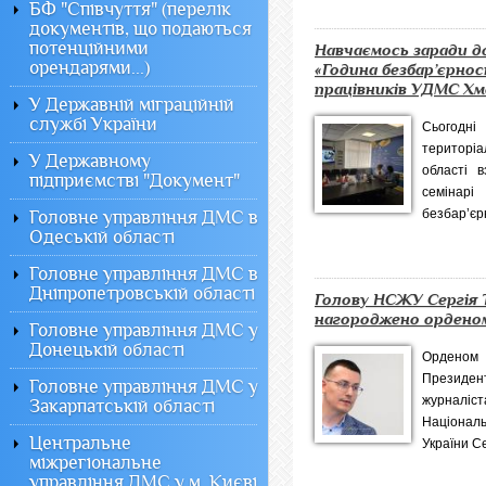
БФ "Співчуття" (перелік
документів, що подаються
потенційними
Навчаємось заради д
орендарями...)
«Година безбар’єрнос
працівників УДМС Хме
У Державній міграційній
службі України
Сьогодні
територі
У Державному
області 
підприємстві "Документ"
семіна
безбар’єрн
Головне управління ДМС в
Одеській області
Головне управління ДМС в
Дніпропетровській області
Голову НСЖУ Сергія 
нагороджено орденом
Головне управління ДМС у
Донецькій області
Орденом 
Президен
Головне управління ДМС у
журнал
Закарпатській області
Націонал
Центральне
України Се
міжрегіональне
управління ДМС у м. Києві