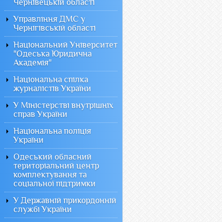
Чернівецькій області
Управління ДМС у
Чернігівській області
Національний Університет
"Одеська Юридична
Академія"
Національна спілка
журналістів України
У Міністерстві внутрішніх
справ України
Національна поліція
України
Одеський обласний
територіальний центр
комплектування та
соціальної підтримки
У Державній прикордонній
службі України