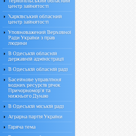
Тернопільський обласний
центр зайнятості
Харківський обласний
центр зайнятості
Уповноважений Верховної
Ради України з прав
людини
В Одеській обласній
державній адміністрації
В Одеській обласній раді
Басейнове управління
водних ресурсів річок
Причорномор`я та
нижнього Дунаю
В Одеській міській раді
Аграрна партія України
Гаряча тема