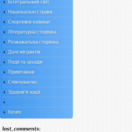
Інтегральний світ
Національні страви
Спортивні новини
Літературна сторінка
Розважальна сторінка
Долі мігрантів
Події та заходи
Привітання
Співчуваємо
Здоров'я нації
forum
last_comments: