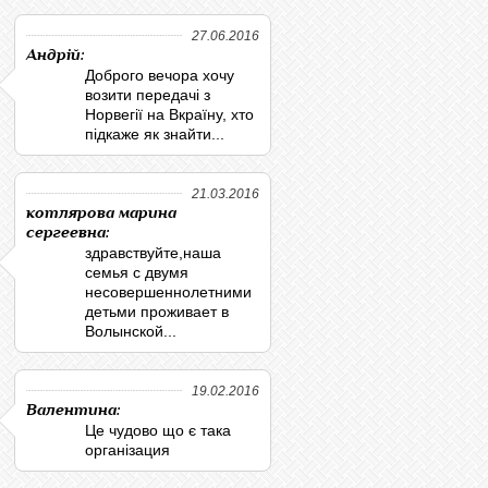
27.06.2016
Андрій:
Доброго вечора хочу
возити передачі з
Норвегії на Вкраїну, хто
підкаже як знайти...
21.03.2016
котлярова марина
сергеевна:
здравствуйте,наша
семья с двумя
несовершеннолетними
детьми проживает в
Волынской...
19.02.2016
Валентина:
Це чудово що є така
організация