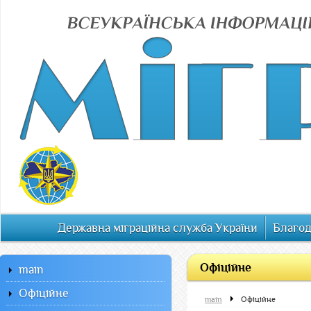
Державна міграційна служба України
Благод
Офiцiйне
main
Офiцiйне
main
Офiцiйне