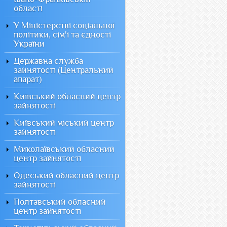
області
У Міністерстві соціальної
політики, сім'ї та єдності
України
Державна служба
зайнятості (Центральний
апарат)
Київський обласний центр
зайнятості
Київський міський центр
зайнятості
Миколаївський обласний
центр зайнятості
Одеський обласний центр
зайнятості
Полтавський обласний
центр зайнятості