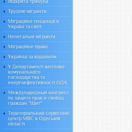
Відкрита трибуна
Трудові мігранти
Міграційні тенденції в
Україні та світі
Нелегальні мігранти
Міграційне право
Українці за кордоном
У Департаменті житлово-
комунального
господарства та
енергоефективності ОДА
Международный конгресс
по защите прав и свобод
граждан "Щит"
Територіальний сервісний
центр МВС в Одеській
області