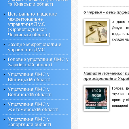
та Київській області
6 червня - день журн
Центрально-південне
міжрегіональне
З Днем ж
управління ДМС
Дякую вс
(Кіровоградська і
відданіст
Черкаська області)
складні ча
Західне міжрегіональне
управління ДМС
Головне управління ДМС у
Харківській області
Наталія Науменко: пр
Управління ДМС у
про мігрантів в Украї
Вінницькій області
Голова Де
Управління ДМС у
Волинській області
України Н
проєкту «
Управління ДМС у
поширені 
Житомирській області
Управління ДМС у
Запорізькій області