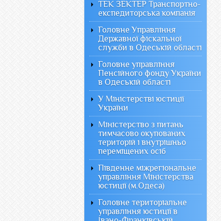
ТЕК ЗЕКТЕР Транспортно-
експедиторська компанія
Головне Управління
Державної фіскальної
служби в Одеській області
Головне управління
Пенсійного фонду України
в Одеській області
У Міністерстві юстиції
України
Міністерство з питань
тимчасово окупованих
територій і внутрішньо
переміщених осіб
Південне міжрегіональне
управління Міністерства
юстиції (м.Одеса)
Головне територіальне
управління юстиції в
Івано-Франківській