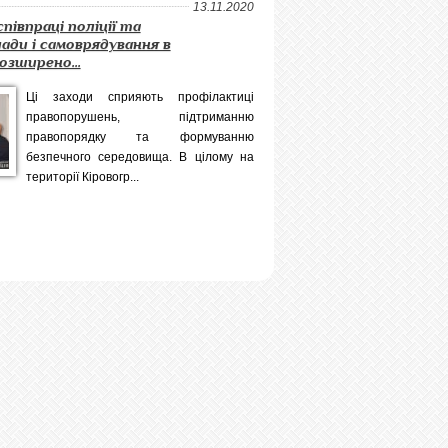
13.11.2020
співпраці поліції та
лади і самоврядування в
озширено...
Ці заходи сприяють профілактиці
правопорушень, підтриманню
правопорядку та формуванню
безпечного середовища. В цілому на
території Кіровогр...