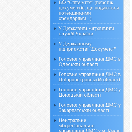
БФ "Співчуття" (перелік
документів, що подаються
потенційними
орендарями...)
У Державній міграційній
службі України
У Державному
підприємстві "Документ"
Головне управління ДМС в
Одеській області
Головне управління ДМС в
Дніпропетровській області
Головне управління ДМС у
Донецькій області
Головне управління ДМС у
Закарпатській області
Центральне
міжрегіональне
управління ДМС у м. Києві