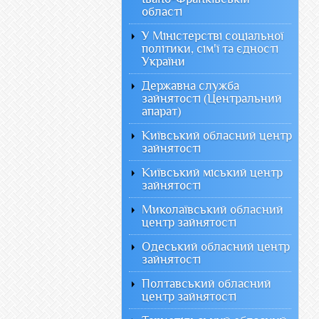
області
У Міністерстві соціальної
політики, сім'ї та єдності
України
Державна служба
зайнятості (Центральний
апарат)
Київський обласний центр
зайнятості
Київський міський центр
зайнятості
Миколаївський обласний
центр зайнятості
Одеський обласний центр
зайнятості
Полтавський обласний
центр зайнятості