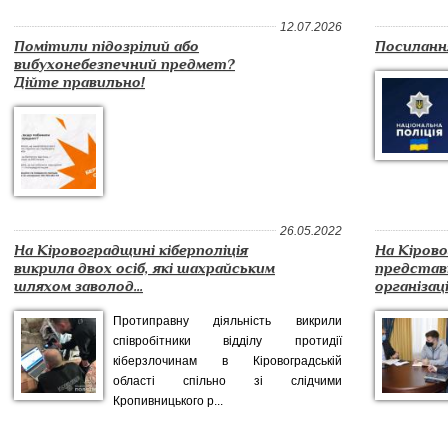
12.07.2026
Помітили підозрілий або
Посиланн
вибухонебезпечний предмет?
Дійте правильно!
26.05.2022
На Кіровоградщині кіберполіція
На Кірово
викрила двох осіб, які шахрайським
представ
шляхом заволод...
організаці
Протиправну діяльність викрили
співробітники відділу протидії
кіберзлочинам в Кіровоградській
області спільно зі слідчими
Кропивницького р...