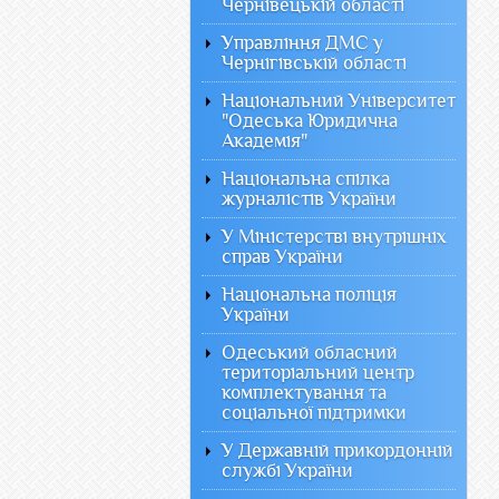
Чернівецькій області
Управління ДМС у
Чернігівській області
Національний Університет
"Одеська Юридична
Академія"
Національна спілка
журналістів України
У Міністерстві внутрішніх
справ України
Національна поліція
України
Одеський обласний
територіальний центр
комплектування та
соціальної підтримки
У Державній прикордонній
службі України