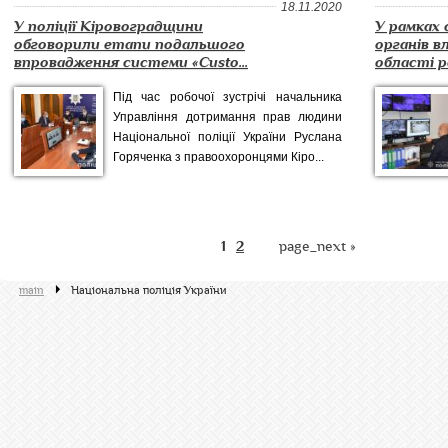
18.11.2020
У поліції Кіровоградщини
У рамках 
обговорили етапи подальшого
органів в
впровадження системи «Custo...
області р
Під час робочої зустрічі начальника
Управління дотримання прав людини
Національної поліції України Руслана
Горяченка з правоохоронцями Кіро...
1
2
page_next »
main
Національна поліція України