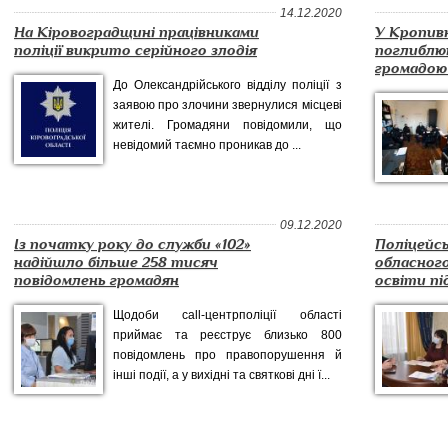
14.12.2020
На Кіровоградщині працівниками
У Кропивн
поліції викрито серійного злодія
поглиблю
громадою 
До Олександрійського відділу поліції з
заявою про злочини звернулися місцеві
жителі. Громадяни повідомили, що
невідомий таємно проникав до ...
09.12.2020
Із початку року до служби «102»
Поліцейс
надійшло більше 258 тисяч
обласного
повідомлень громадян
освіти пі
Щодоби call-центрполіції області
приймає та реєструє близько 800
повідомлень про правопорушення й
інші події, а у вихідні та святкові дні ї...