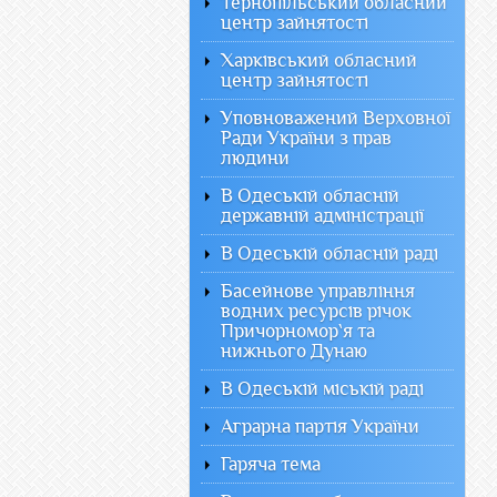
Тернопільський обласний
центр зайнятості
Харківський обласний
центр зайнятості
Уповноважений Верховної
Ради України з прав
людини
В Одеській обласній
державній адміністрації
В Одеській обласній раді
Басейнове управління
водних ресурсів річок
Причорномор`я та
нижнього Дунаю
В Одеській міській раді
Аграрна партія України
Гаряча тема