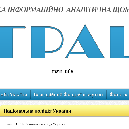
main_title
ужба України
Благодійний Фонд «Співчуття»
Фотогал
Національна поліція України
main
Національна поліція України