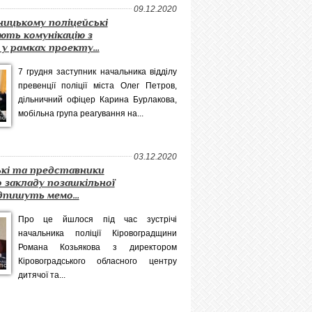
09.12.2020
ицькому поліцейські
ють комунікацію з
у рамках проекту...
7 грудня заступник начальника відділу
превенції поліції міста Олег Петров,
дільничний офіцер Карина Бурлакова,
мобільна група реагування на...
03.12.2020
ькі та представники
 закладу позашкільної
дпишуть мемо...
Про це йшлося під час зустрічі
начальника поліції Кіровоградщини
Романа Козьякова з директором
Кіровоградського обласного центру
дитячої та...