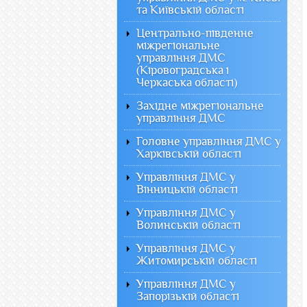
та Київській області
Центрально-південне
міжрегіональне
управління ДМС
(Кіровоградська і
Черкаська області)
Західне міжрегіональне
управління ДМС
Головне управління ДМС у
Харківській області
Управління ДМС у
Вінницькій області
Управління ДМС у
Волинській області
Управління ДМС у
Житомирській області
Управління ДМС у
Запорізькій області