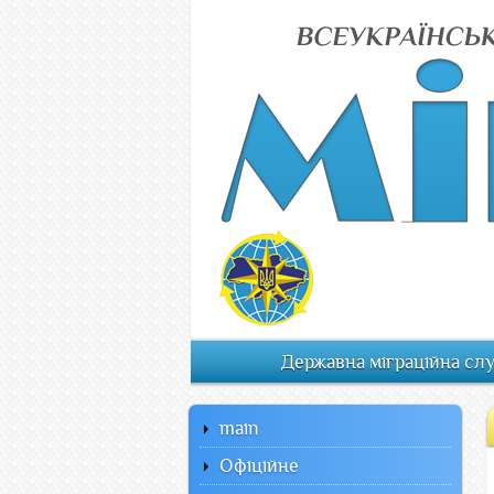
Державна міграційна сл
main
Офiцiйне