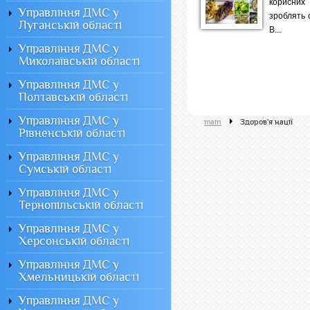
корисних
Управління ДМС у
зроблять 
Луганській області
В...
Управління ДМС у
Миколаївській області
Управління ДМС у
Полтавській області
Управління ДМС у
main
Здоров'я нації
Рівненській області
Управління ДМС у
Сумській області
Управління ДМС у
Тернопільській області
Управління ДМС у
Херсонській області
Управління ДМС у
Хмельницькій області
Управління ДМС у