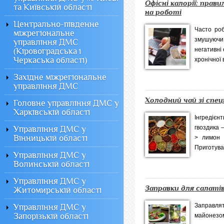
Офісні калорії: прав
та Київській області
на роботі
Центрально-південне
Часто роб
міжрегіональне
змушуючи 
управління ДМС
негативні 
(Кіровоградська і
Черкаська області)
хронічної 
Західне міжрегіональне
управління ДМС
Холодний чай зі спец
Головне управління ДМС у
Харківській області
Інгредієнт
гвоздика –
Управління ДМС у
Вінницькій області
> лимон 
Приготуван
Управління ДМС у
Волинській області
Управління ДМС у
Заправки для салаті
Житомирській області
Заправл
Управління ДМС у
Запорізькій області
майонезо