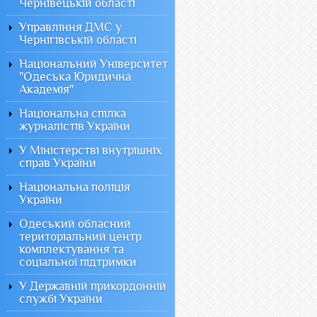
Чернівецькій області
Управління ДМС у
Чернігівській області
Національний Університет
"Одеська Юридична
Академія"
Національна спілка
журналістів України
У Міністерстві внутрішніх
справ України
Національна поліція
України
Одеський обласний
територіальний центр
комплектування та
соціальної підтримки
У Державній прикордонній
службі України