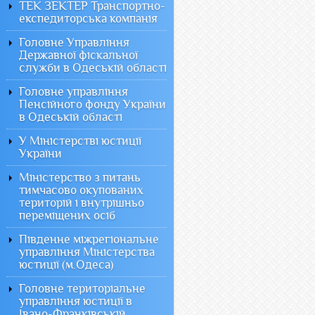
ТЕК ЗЕКТЕР Транспортно-
експедиторська компанія
Головне Управління
Державної фіскальної
служби в Одеській області
Головне управління
Пенсійного фонду України
в Одеській області
У Міністерстві юстиції
України
Міністерство з питань
тимчасово окупованих
територій і внутрішньо
переміщених осіб
Південне міжрегіональне
управління Міністерства
юстиції (м.Одеса)
Головне територіальне
управління юстиції в
Івано-Франківській