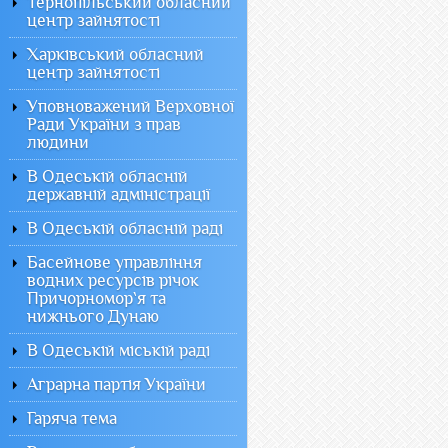
Тернопільський обласний
центр зайнятості
Харківський обласний
центр зайнятості
Уповноважений Верховної
Ради України з прав
людини
В Одеській обласній
державній адміністрації
В Одеській обласній раді
Басейнове управління
водних ресурсів річок
Причорномор`я та
нижнього Дунаю
В Одеській міській раді
Аграрна партія України
Гаряча тема