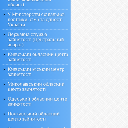
області
У Міністерстві соціальної
політики, сім'ї та єдності
України
Державна служба
зайнятості (Центральний
апарат)
Київський обласний центр
зайнятості
Київський міський центр
зайнятості
Миколаївський обласний
центр зайнятості
Одеський обласний центр
зайнятості
Полтавський обласний
центр зайнятості