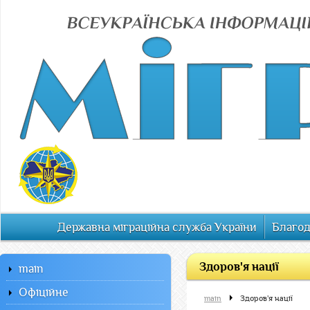
Державна міграційна служба України
Благод
Здоров'я нації
main
Офiцiйне
main
Здоров'я нації