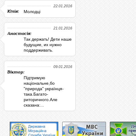
22.01.2016
Юлія:
Молодці
21.01.2016
Анастасія:
Так держать! Дети наше
будущие, их нужно
поддерживать.
09.01.2016
Віктор:
Підтримую
національне,бо
"природа" українця-
така.Багато-
риторичного.Але
сказана:...