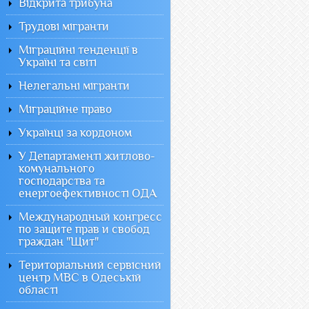
Відкрита трибуна
Трудові мігранти
Міграційні тенденції в
Україні та світі
Нелегальні мігранти
Міграційне право
Українці за кордоном
У Департаменті житлово-
комунального
господарства та
енергоефективності ОДА
Международный конгресс
по защите прав и свобод
граждан "Щит"
Територіальний сервісний
центр МВС в Одеській
області