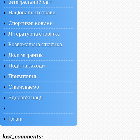
Інтегральний світ
Національні страви
Спортивні новини
Літературна сторінка
Розважальна сторінка
Долі мігрантів
Події та заходи
Привітання
Співчуваємо
Здоров'я нації
forum
last_comments: