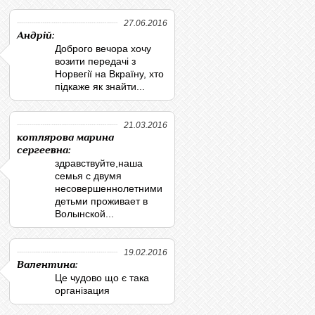
27.06.2016
Андрій:
Доброго вечора хочу
возити передачі з
Норвегії на Вкраїну, хто
підкаже як знайти...
21.03.2016
котлярова марина
сергеевна:
здравствуйте,наша
семья с двумя
несовершеннолетними
детьми проживает в
Волынской...
19.02.2016
Валентина:
Це чудово що є така
організация