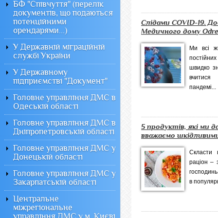
БФ "Співчуття" (перелік
документів, що подаються
потенційними
Слідами COVID-19. До
орендарями...)
Медичного дому Odr
У Державній міграційній
Ми всі ж
службі України
постійни
швидко зн
У Державному
вчитися
підприємстві "Документ"
пандемі...
Головне управління ДМС в
Одеській області
Головне управління ДМС в
5 продуктів, які ми 
Дніпропетровській області
вважаємо шкідливим
Головне управління ДМС у
Скласти 
Донецькій області
раціон – 
господинь
Головне управління ДМС у
Закарпатській області
в популяр
Центральне
міжрегіональне
управління ДМС у м. Києві