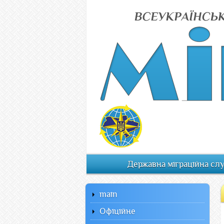
Державна міграційна сл
main
Офiцiйне