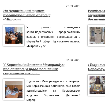
21.09.2025
На Чернігівщині триває
Реалізаці
підготовчий етап операції
міграційн
«Мігрант»
доступніс
У рамках проведення
загальнодержавних профілактичних
заходів з виконання законодавства в
міграційній сфері під умовною назвою
«Мігрант» у вс...
02.08.2025
У Корюківці підписали Меморандум
«Творча с
про співпрацю щодо посилення
Перемогу
соціального захист...
Підписано Меморандум про співпрацю
між Корюківською районною військовою
адміністрацією та Корюківським
відділом Управління Державної
міграці...