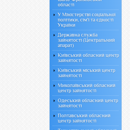
області
У Міністерстві соціальної
політики, сім'ї та єдності
України
Державна служба
зайнятості (Центральний
апарат)
Київський обласний центр
зайнятості
Київський міський центр
зайнятості
Миколаївський обласний
центр зайнятості
Одеський обласний центр
зайнятості
Полтавський обласний
центр зайнятості