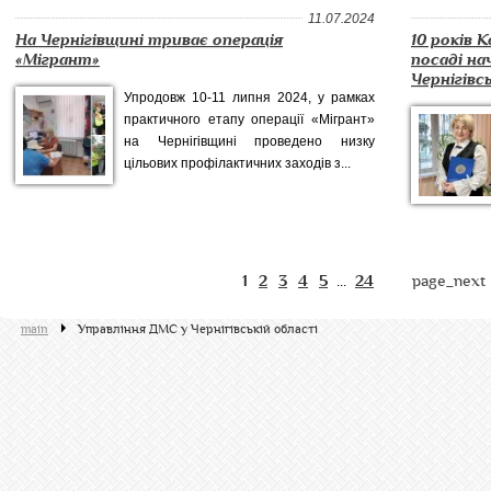
11.07.2024
На Чернігівщині триває операція
10 років 
«Мігрант»
посаді н
Чернігівс
Упродовж 10-11 липня 2024, у рамках
практичного етапу операції «Мігрант»
на Чернігівщині проведено низку
цільових профілактичних заходів з...
1
2
3
4
5
24
page_next 
...
main
Управління ДМС у Чернігівській області