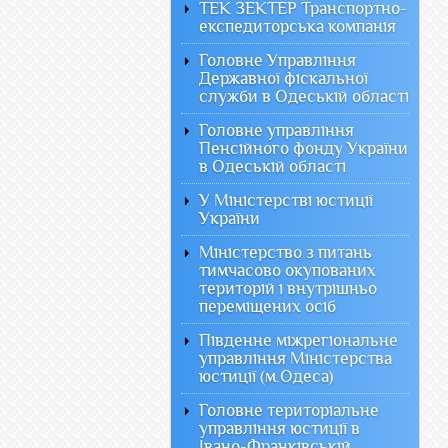
ТЕК ЗЕКТЕР Транспортно-
експедиторська компанія
Головне Управління
Державної фіскальної
служби в Одеській області
Головне управління
Пенсійного фонду України
в Одеській області
У Міністерстві юстиції
України
Міністерство з питань
тимчасово окупованих
територій і внутрішньо
переміщених осіб
Південне міжрегіональне
управління Міністерства
юстиції (м.Одеса)
Головне територіальне
управління юстиції в
Івано-Франківській