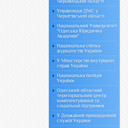
Чернівецькій області
Управління ДМС у
Чернігівській області
Національний Університет
"Одеська Юридична
Академія"
Національна спілка
журналістів України
У Міністерстві внутрішніх
справ України
Національна поліція
України
Одеський обласний
територіальний центр
комплектування та
соціальної підтримки
У Державній прикордонній
службі України