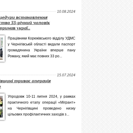
10.08.2024
оцедури встановлення
тва 33-річний чоловік
римав украї...
Працівники Корюківського відділу УДМС
у Чернігівській області видали паспорт
громадянина України вперше пану
Роману, який має повних 33 ро...
15.07.2024
івщині триває операція
»
Упродовж 10-11 липня 2024, у рамках
практичного етапу операції «Мігрант»
на Чернігівщині проведено низку
цільових профілактичних заходів з...