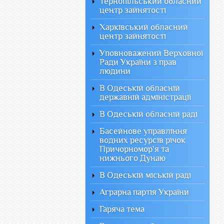
Тернопільський обласний
центр зайнятості
Харківський обласний
центр зайнятості
Уповноважений Верховної
Ради України з прав
людини
В Одеській обласній
державній адміністрації
В Одеській обласній раді
Басейнове управління
водних ресурсів річок
Причорномор`я та
нижнього Дунаю
В Одеській міській раді
Аграрна партія України
Гаряча тема