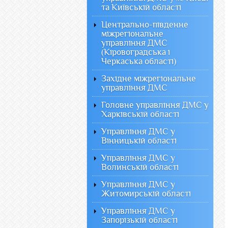
та Київській області
Центрально-південне
міжрегіональне
управління ДМС
(Кіровоградська і
Черкаська області)
Західне міжрегіональне
управління ДМС
Головне управління ДМС у
Харківській області
Управління ДМС у
Вінницькій області
Управління ДМС у
Волинській області
Управління ДМС у
Житомирській області
Управління ДМС у
Запорізькій області