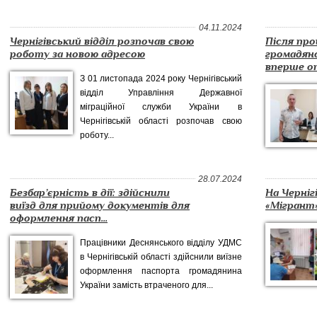
04.11.2024
Чернігівський відділ розпочав свою
Після пр
роботу за новою адресою
громадянс
вперше от
З 01 листопада 2024 року Чернігівський
відділ Управління Державної
міграційної служби України в
Чернігівській області розпочав свою
роботу...
28.07.2024
Безбар’єрність в дії: здійснили
На Черніг
виїзд для прийому документів для
«Мігрант
оформлення пасп...
Працівники Деснянського відділу УДМС
в Чернігівській області здійснили виїзне
оформлення паспорта громадянина
України замість втраченого для...