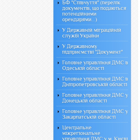
БФ "Співчуття" (перелік
документів, що подаються
потенційними
орендарями...)
У Державній міграційній
службі України
У Державному
підприємстві "Документ"
Головне управління ДМС в
Одеській області
Головне управління ДМС в
Дніпропетровській області
Головне управління ДМС у
Донецькій області
Головне управління ДМС у
Закарпатській області
Центральне
міжрегіональне
управління ДМС у м. Києві