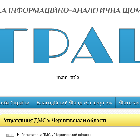
main_title
ужба України
Благодійний Фонд «Співчуття»
Фотогал
Управління ДМС у Чернігівській області
main
Управління ДМС у Чернігівській області