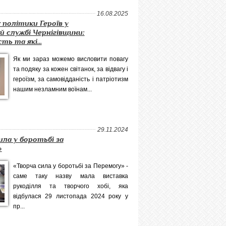
16.08.2025
я політики Героїв у
ій службі Чернігівщини:
ть та які...
Як ми зараз можемо висловити повагу
та подяку за кожен світанок, за відвагу і
героїзм, за самовідданість і патріотизм
нашим незламним воїнам...
29.11.2024
ила у боротьбі за
»
«Творча сила у боротьбі за Перемогу» -
саме таку назву мала виставка
рукоділля та творчого хобі, яка
відбулася 29 листопада 2024 року у
пр...