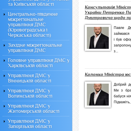
та Київській області
Консультація Мініст
України Петренко П
Центрально-південне
Дмитровича щодо при
міжрегіональне
управління ДМС
Павле Дм
(Кіровоградська і
займався 
Черкаська області)
і був офо
Західне міжрегіональне
запропон
управління ДМС
з...
Головне управління ДМС у
Харківській області
Колонка Міністра юс
Управління ДМС у
Вінницькій області
Добрий д
Управління ДМС у
Ми з бра
Волинській області
бабуся ні
Підкажіть,
Управління ДМС у
Житомирській області
Управління ДМС у
Запорізькій області