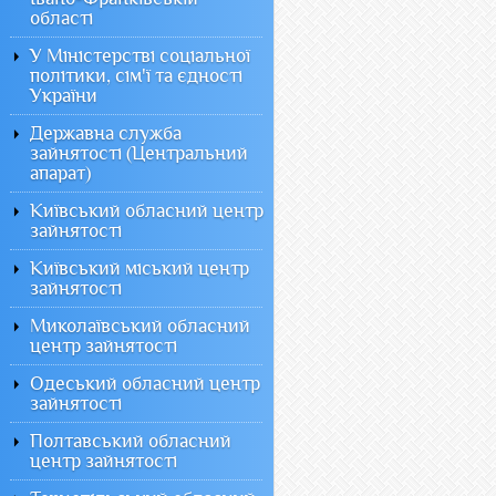
області
У Міністерстві соціальної
політики, сім'ї та єдності
України
Державна служба
зайнятості (Центральний
апарат)
Київський обласний центр
зайнятості
Київський міський центр
зайнятості
Миколаївський обласний
центр зайнятості
Одеський обласний центр
зайнятості
Полтавський обласний
центр зайнятості