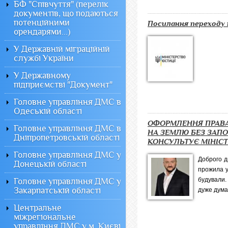
БФ "Співчуття" (перелік
документів, що подаються
потенційними
Посилання переходу 
орендарями...)
У Державній міграційній
службі України
У Державному
підприємстві "Документ"
Головне управління ДМС в
Одеській області
ОФОРМЛЕННЯ ПРАВА
Головне управління ДМС в
НА ЗЕМЛЮ БЕЗ ЗАПО
Дніпропетровській області
КОНСУЛЬТУЄ МІНІСТ
Головне управління ДМС у
Доброго д
Донецькій області
прожила у 
будували. 
Головне управління ДМС у
Закарпатській області
дуже думал
Центральне
міжрегіональне
управління ДМС у м. Києві