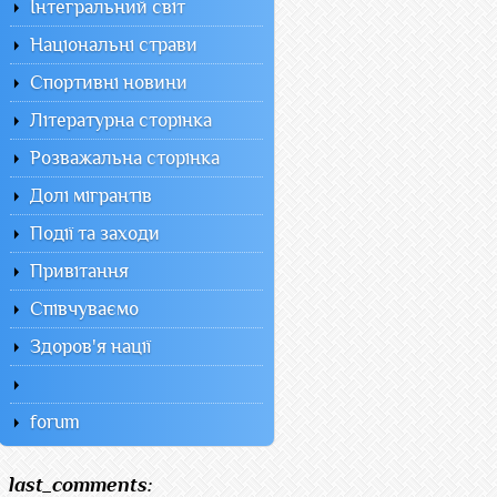
Інтегральний світ
Національні страви
Спортивні новини
Літературна сторінка
Розважальна сторінка
Долі мігрантів
Події та заходи
Привітання
Співчуваємо
Здоров'я нації
forum
last_comments: