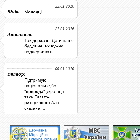
22.01.2016
Юлія:
Молодці
21.01.2016
Анастасія:
Так держать! Дети наше
будущие, их нужно
поддерживать.
09.01.2016
Віктор:
Підтримую
національне,бо
"природа" українця-
така.Багато-
риторичного.Але
сказана:...