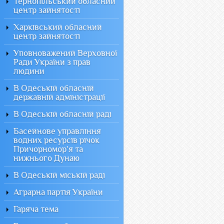
Тернопільський обласний
центр зайнятості
Харківський обласний
центр зайнятості
Уповноважений Верховної
Ради України з прав
людини
В Одеській обласній
державній адміністрації
В Одеській обласній раді
Басейнове управління
водних ресурсів річок
Причорномор`я та
нижнього Дунаю
В Одеській міській раді
Аграрна партія України
Гаряча тема