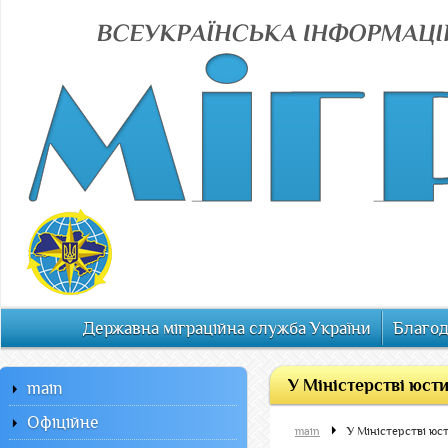
Державна міграційна служба України
Благод
У Міністерстві юсти
main
Офiцiйне
main
У Міністерстві юст