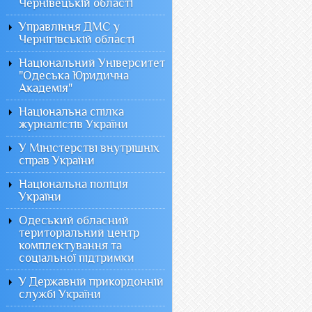
Чернівецькій області
Управління ДМС у
Чернігівській області
Національний Університет
"Одеська Юридична
Академія"
Національна спілка
журналістів України
У Міністерстві внутрішніх
справ України
Національна поліція
України
Одеський обласний
територіальний центр
комплектування та
соціальної підтримки
У Державній прикордонній
службі України