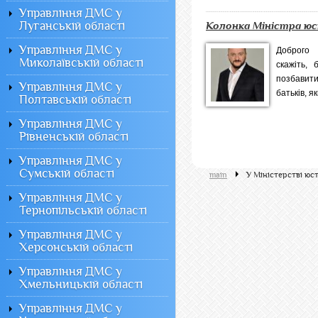
Управління ДМС у
Луганській області
Колонка Міністра юс
Управління ДМС у
Доброго 
Миколаївській області
скажіть, 
позбавити
Управління ДМС у
батьків, я
Полтавській області
Управління ДМС у
Рівненській області
Управління ДМС у
Сумській області
main
У Міністерстві юст
Управління ДМС у
Тернопільській області
Управління ДМС у
Херсонській області
Управління ДМС у
Хмельницькій області
Управління ДМС у