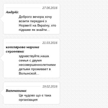
27.06.2016
Андрій:
Доброго вечора хочу
возити передачі з
Норвегії на Вкраїну, хто
підкаже як знайти...
21.03.2016
котлярова марина
сергеевна:
здравствуйте,наша
семья с двумя
несовершеннолетними
детьми проживает в
Волынской...
19.02.2016
Валентина:
Це чудово що є така
організация