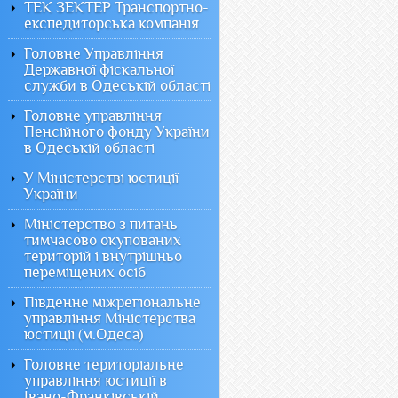
ТЕК ЗЕКТЕР Транспортно-
експедиторська компанія
Головне Управління
Державної фіскальної
служби в Одеській області
Головне управління
Пенсійного фонду України
в Одеській області
У Міністерстві юстиції
України
Міністерство з питань
тимчасово окупованих
територій і внутрішньо
переміщених осіб
Південне міжрегіональне
управління Міністерства
юстиції (м.Одеса)
Головне територіальне
управління юстиції в
Івано-Франківській