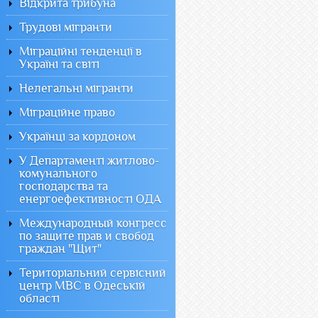
Відкрита трибуна
Трудові мігранти
Міграційні тенденції в
Україні та світі
Нелегальні мігранти
Міграційне право
Українці за кордоном
У Департаменті житлово-
комунального
господарства та
енергоефективності ОДА
Международный конгресс
по защите прав и свобод
граждан "Щит"
Територіальний сервісний
центр МВС в Одеській
області