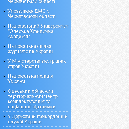
Чернівецькій області
Управління ДМС у
Чернігівській області
Національний Університет
"Одеська Юридична
Академія"
Національна спілка
журналістів України
У Міністерстві внутрішніх
справ України
Національна поліція
України
Одеський обласний
територіальний центр
комплектування та
соціальної підтримки
У Державній прикордонній
службі України