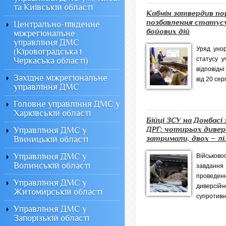
та Київській області
Кабмін затвердив по
позбавлення статус
Центрально-південне
бойових дій
міжрегіональне
управління ДМС
Уряд уно
(Кіровоградська і
статусу у
Черкаська області)
відповідн
Західне міжрегіональне
від 20 сер
управління ДМС
Головне управління ДМС у
Харківській області
Бійці ЗСУ на Донбас
ДРГ: чотирьох дивер
Управління ДМС у
затримали, двох – лі..
Вінницькій області
Управління ДМС у
Військово
Волинській області
завдання
провед
Управління ДМС у
диверсі
Житомирській області
супротивни
Управління ДМС у
Запорізькій області