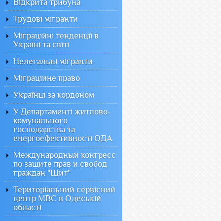
Відкрита трибуна
Трудові мігранти
Міграційні тенденції в
Україні та світі
Нелегальні мігранти
Міграційне право
Українці за кордоном
У Департаменті житлово-
комунального
господарства та
енергоефективності ОДА
Международный конгресс
по защите прав и свобод
граждан "Щит"
Територіальний сервісний
центр МВС в Одеській
області