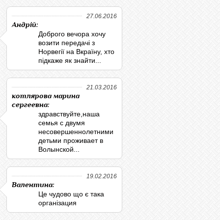
27.06.2016
Андрій:
Доброго вечора хочу
возити передачі з
Норвегії на Вкраїну, хто
підкаже як знайти...
21.03.2016
котлярова марина
сергеевна:
здравствуйте,наша
семья с двумя
несовершеннолетними
детьми проживает в
Волынской...
19.02.2016
Валентина:
Це чудово що є така
організация