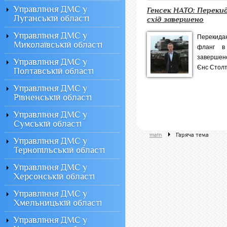
Управління ДМС у
Генсек НАТО: Перекид
Луганській області
схід завершено
Управління ДМС у
Перекида
Миколаївській області
фланг в
завершене
Управління ДМС у
Єнс Столте
Полтавській області
Управління ДМС у
Рівненській області
Управління ДМС у
Сумській області
main
Гаряча тема
Управління ДМС у
Тернопільській області
Управління ДМС у
Херсонській області
Управління ДМС у
Хмельницькій області
Управління ДМС у