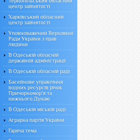
Тернопільський обласний
центр зайнятості
Харківський обласний
центр зайнятості
Уповноважений Верховної
Ради України з прав
людини
В Одеській обласній
державній адміністрації
В Одеській обласній раді
Басейнове управління
водних ресурсів річок
Причорномор`я та
нижнього Дунаю
В Одеській міській раді
Аграрна партія України
Гаряча тема