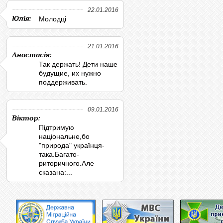
22.01.2016
Юлія:
Молодці
21.01.2016
Анастасія:
Так держать! Дети наше
будущие, их нужно
поддерживать.
09.01.2016
Віктор:
Підтримую
національне,бо
"природа" українця-
така.Багато-
риторичного.Але
сказана:...