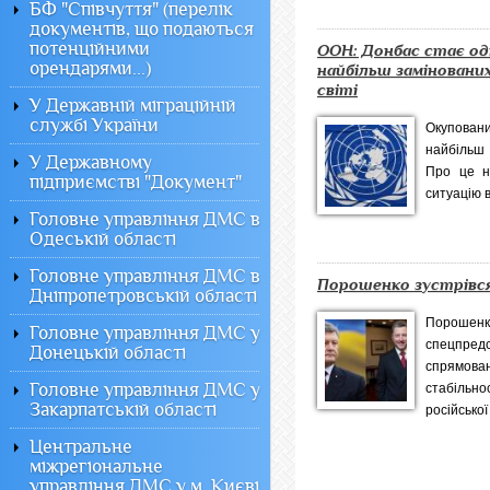
БФ "Співчуття" (перелік
документів, що подаються
потенційними
ООН: Донбас стає од
орендарями...)
найбільш замінованих
світі
У Державній міграційній
службі України
Окупова
найбільш 
У Державному
Про це н
підприємстві "Документ"
ситуацію в
Головне управління ДМС в
Одеській області
Головне управління ДМС в
Порошенко зустрівся
Дніпропетровській області
Поро
Головне управління ДМС у
спецпредс
Донецькій області
спрямова
Головне управління ДМС у
стабільно
Закарпатській області
російської 
Центральне
міжрегіональне
управління ДМС у м. Києві