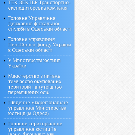
ТЕК ЗЕКТЕР Транспортно-
експедиторська компанія
Головне Управління
Державної фіскальної
служби в Одеській області
Головне управління
Пенсійного фонду України
в Одеській області
У Міністерстві юстиції
України
Міністерство з питань
тимчасово окупованих
територій і внутрішньо
переміщених осіб
Південне міжрегіональне
управління Міністерства
юстиції (м.Одеса)
Головне територіальне
управління юстиції в
Івано-Франківській