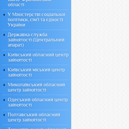
області
У Міністерстві соціальної
політики, сім'ї та єдності
України
Державна служба
зайнятості (Центральний
апарат)
Київський обласний центр
зайнятості
Київський міський центр
зайнятості
Миколаївський обласний
центр зайнятості
Одеський обласний центр
зайнятості
Полтавський обласний
центр зайнятості