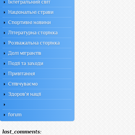
Інтегральний світ
Національні страви
Спортивні новини
Літературна сторінка
Розважальна сторінка
Долі мігрантів
Події та заходи
Привітання
Співчуваємо
Здоров'я нації
forum
last_comments: