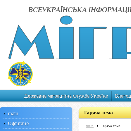
Державна міграційна служба України
Благод
Гаряча тема
main
Офiцiйне
main
Гаряча тема