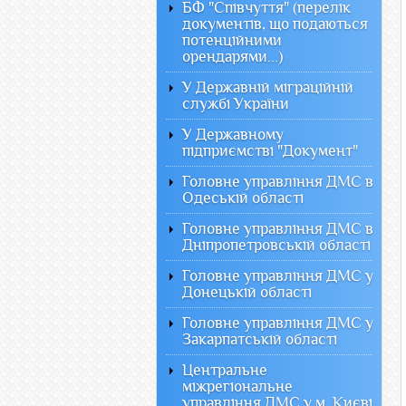
БФ "Співчуття" (перелік
документів, що подаються
потенційними
орендарями...)
У Державній міграційній
службі України
У Державному
підприємстві "Документ"
Головне управління ДМС в
Одеській області
Головне управління ДМС в
Дніпропетровській області
Головне управління ДМС у
Донецькій області
Головне управління ДМС у
Закарпатській області
Центральне
міжрегіональне
управління ДМС у м. Києві