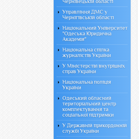
Чернівецькій області
Управління ДМС у
Чернігівській області
Національний Університет
"Одеська Юридична
Академія"
Національна спілка
журналістів України
У Міністерстві внутрішніх
справ України
Національна поліція
України
Одеський обласний
територіальний центр
комплектування та
соціальної підтримки
У Державній прикордонній
службі України