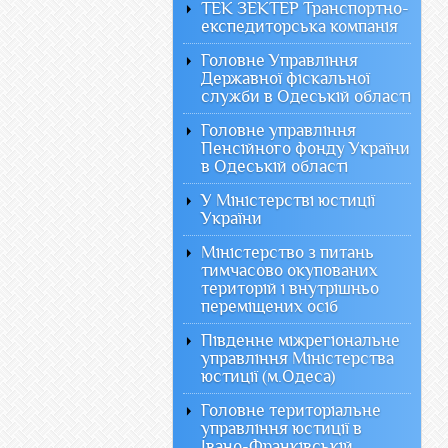
ТЕК ЗЕКТЕР Транспортно-
експедиторська компанія
Головне Управління
Державної фіскальної
служби в Одеській області
Головне управління
Пенсійного фонду України
в Одеській області
У Міністерстві юстиції
України
Міністерство з питань
тимчасово окупованих
територій і внутрішньо
переміщених осіб
Південне міжрегіональне
управління Міністерства
юстиції (м.Одеса)
Головне територіальне
управління юстиції в
Івано-Франківській