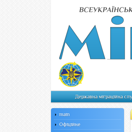
Державна міграційна сл
main
Офiцiйне