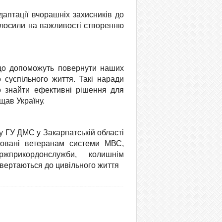
аптації вчорашніх захисників до
олосили на важливості створенню
 що допоможуть повернути наших
 суспільного життя. Такі наради
о знайти ефективні рішення для
щав Україну.
 ГУ ДМС у Закарпатській області
новані ветеранам системи МВС,
ржприкордонслужби, колишнім
овертаються до цивільного життя