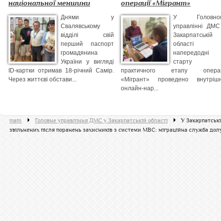
національної меншини
операції «Мігрант»
Днями у
У Головно
Свалявському
управлінні ДМС
відділі свій
Закарпатській
перший паспорт
області
громадянина
напередодні
України у вигляді
старту
ID-картки отримав 18-річний Самір.
практичного етапу операц
Через життєві обстави...
«Мігрант» проведено внутріш
онлайн-нар...
main
Головне управління ДМС у Закарпатській області
У Закарпатськ
звільнених після поранень захисників з системи МВС: міграційна служба дол