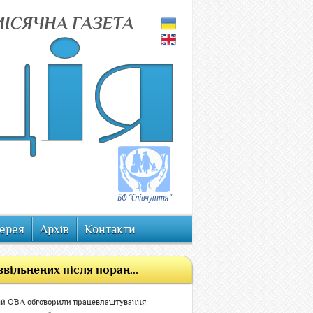
ерея
Архів
Контакти
ільнених після поран...
ій ОВА обговорили працевлаштування