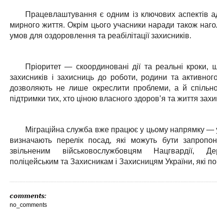
Працевлаштування є одним із ключових аспектів ад
мирного життя. Окрім цього учасники наради також наг
умов для оздоровлення та реабілітації захисників.
Пріоритет — скоординовані дії та реальні кроки,
захисників і захисниць до роботи, родини та активного
дозволяють не лише окреслити проблеми, а й спільн
підтримки тих, хто ціною власного здоров’я та життя захи
Міграційна служба вже працює у цьому напрямку — у
визначають перелік посад, які можуть бути запропо
звільненим військовослужбовцям Нацгвардії, Де
поліцейським та Захисникам і Захисницям України, які п
comments:
no_comments