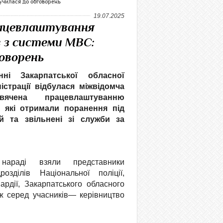
училася до обговорень
19.07.2025
рацевлаштування
в з системи МВС:
говорень
ні Закарпатської обласної
ністрації відбулася міжвідомча
вячена працевлаштуванню
, які отримали поранення під
й та звільнені зі служби за
араді взяли представники
розділів Національної поліції,
ардії, Закарпатського обласного
ож серед учасників— керівництво