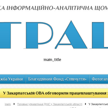
main_title
ужба України
Благодійний Фонд «Співчуття»
Фотогал
У Закарпатській ОВА обговорили працевлаштування зв
main
Головне управління ДМС у Закарпатській області
У Закарпатськ