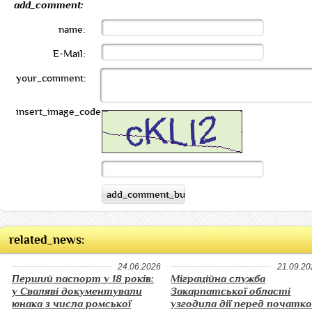
add_comment:
name:
E-Mail:
your_comment:
insert_image_code:
related_news:
24.06.2026
21.09.20
Перший паспорт у 18 років:
Міграційна служба
у Сваляві документували
Закарпатської області
юнака з числа ромської
узгодила дії перед початк