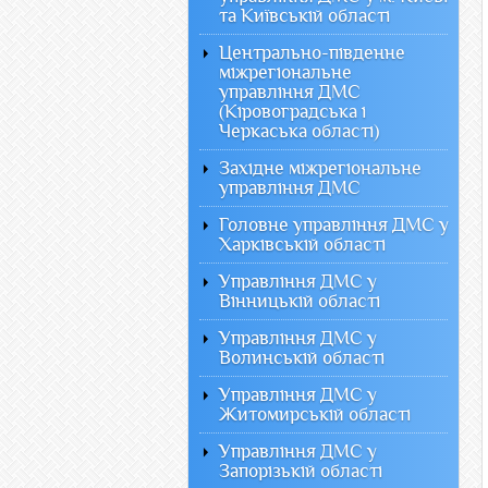
та Київській області
Центрально-південне
міжрегіональне
управління ДМС
(Кіровоградська і
Черкаська області)
Західне міжрегіональне
управління ДМС
Головне управління ДМС у
Харківській області
Управління ДМС у
Вінницькій області
Управління ДМС у
Волинській області
Управління ДМС у
Житомирській області
Управління ДМС у
Запорізькій області