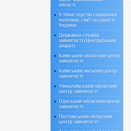
області
У Міністерстві соціальної
політики, сім'ї та єдності
України
Державна служба
зайнятості (Центральний
апарат)
Київський обласний центр
зайнятості
Київський міський центр
зайнятості
Миколаївський обласний
центр зайнятості
Одеський обласний центр
зайнятості
Полтавський обласний
центр зайнятості