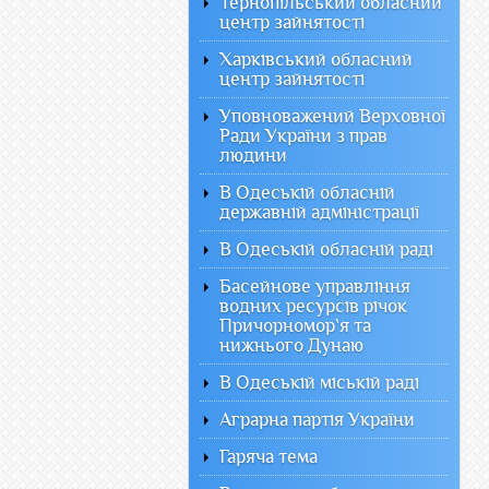
Тернопільський обласний
центр зайнятості
Харківський обласний
центр зайнятості
Уповноважений Верховної
Ради України з прав
людини
В Одеській обласній
державній адміністрації
В Одеській обласній раді
Басейнове управління
водних ресурсів річок
Причорномор`я та
нижнього Дунаю
В Одеській міській раді
Аграрна партія України
Гаряча тема