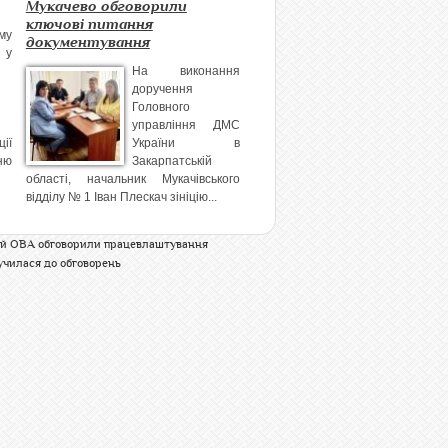
Мукачево обговорили
ключові питання
му
документування
 у
На виконання
доручення
Головного
управління ДМС
ії
України в
ню
Закарпатській
області, начальник Мукачівського
відділу № 1 Іван Плескач зініцію...
ій ОВА обговорили працевлаштування
училася до обговорень