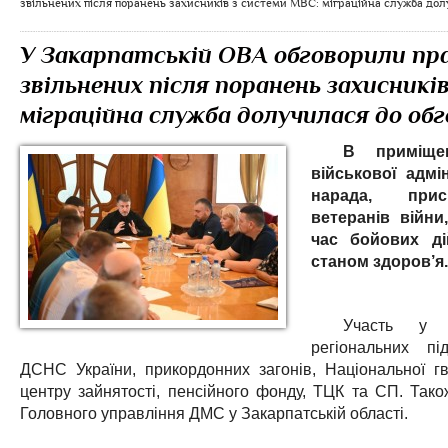
звільнених після поранень захисників з системи МВС: міграційна служба дол
У Закарпатській ОВА обговорили п
звільнених після поранень захисникі
міграційна служба долучилася до об
В приміщен
військової адмі
нарада, прис
ветеранів війни
час бойових ді
станом здоров’я.
Участь у н
регіональних під
ДСНС України, прикордонних загонів, Національної гв
центру зайнятості, пенсійного фонду, ТЦК та СП. Так
Головного управління ДМС у Закарпатській області.