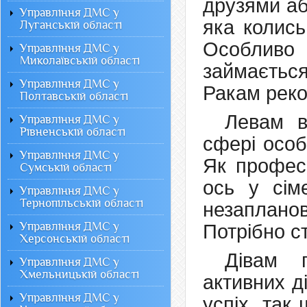
друзями аб
Управління ДМС у
яка колись
Луганській області
Особливо
Управління ДМС у
Миколаївській області
займаєтьс
Управління ДМС у
Ракам реко
Полтавській області
Левам в
Управління ДМС у
Рівненській області
сфері особ
Управління ДМС у
Як професі
Сумській області
ось у сім
Управління ДМС у
Тернопільській області
незаплано
Управління ДМС у
Потрібно с
Херсонській області
Дівам п
Управління ДМС у
Хмельницькій області
активних д
Управління ДМС у
успіх, так