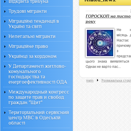
Відкрита трибуна
Трудові мігранти
ГОРОСКОП на листоп
Міграційні тенденції в
року
Україні та світі
Не на
місяць 
Нелегальні мігранти
Настає 
Міграційне право
причому 
з 
Українці за кордоном
предста
цього знака виявляться 
У Департаменті житлово-
Однак не варто пас...
комунального
господарства та
main
Розважальна стор
енергоефективності ОДА
Международный конгресс
по защите прав и свобод
граждан "Щит"
Територіальний сервісний
центр МВС в Одеській
області