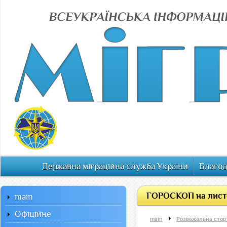
Державна міграційна служба України
Благод
ГОРОСКОП на листо
main
Офiцiйне
main
Розважальна стор