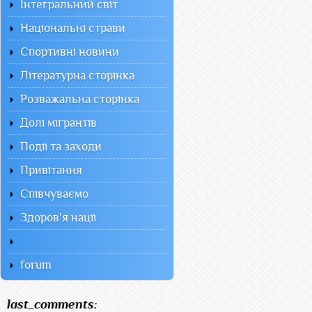
Інтегральний світ
Національні страви
Спортивні новини
Літературна сторінка
Розважальна сторінка
Долі мігрантів
Події та заходи
Привітання
Співчуваємо
Здоров'я нації
forum
last_comments: