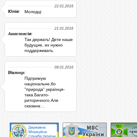
22.01.2016
Юлія:
Молодці
21.01.2016
Анастасія:
Так держать! Дети наше
будущие, их нужно
поддерживать.
09.01.2016
Віктор:
Підтримую
національне,бо
"природа" українця-
така.Багато-
риторичного.Але
сказана:...