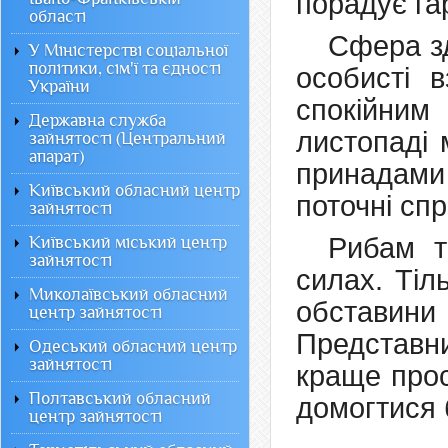
порадує га
області
Сфера зд
У Міністерстві соціальної
політики, сім'ї та єдності
особисті 
України
спокійним
Державна служба
листопаді 
зайнятості (Центральний
апарат)
принадами
Київський обласний центр
поточні спр
зайнятості
Рибам т
Київський міський центр
зайнятості
силах. Тіл
Миколаївський обласний
обставин
центр зайнятості
Представн
Одеський обласний центр
зайнятості
краще прос
Полтавський обласний
домогтися 
центр зайнятості