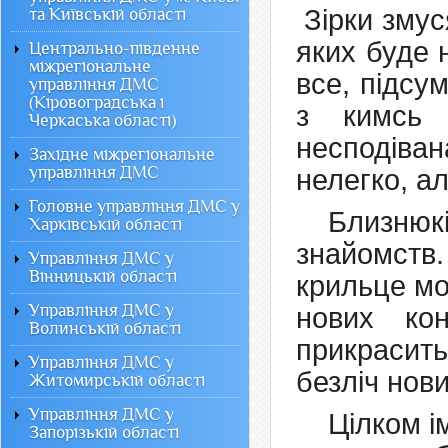
Зірки змус
та Київській області
яких буде 
Центрально-південне
міжрегіональне
все, підсу
управління ДМС
(Кіровоградська і
з кимсь 
Черкаська області)
несподів
Західне міжрегіональне
управління ДМС
нелегко, ал
Головне управління ДМС у
Близнюк
Харківській області
знайомств
Управління ДМС у
Вінницькій області
крильце мо
Управління ДМС у
нових кон
Волинській області
прикрасить
Управління ДМС у
безліч нов
Житомирській області
Управління ДМС у
Цілком і
Запорізькій області