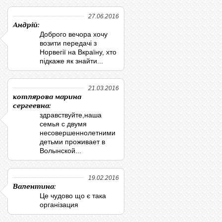
27.06.2016
Андрій:
Доброго вечора хочу
возити передачі з
Норвегії на Вкраїну, хто
підкаже як знайти...
21.03.2016
котлярова марина
сергеевна:
здравствуйте,наша
семья с двумя
несовершеннолетними
детьми проживает в
Волынской...
19.02.2016
Валентина:
Це чудово що є така
організация