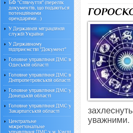
БФ "Співчуття" (перелік
документів, що подаються
ГОРОСКО
потенційними
орендарями...)
У Державній міграційній
службі України
У Державному
підприємстві "Документ"
Головне управління ДМС в
Одеській області
Головне управління ДМС в
Дніпропетровській області
Головне управління ДМС у
Донецькій області
Головне управління ДМС у
захлеснут
Закарпатській області
уважними.
Центральне
міжрегіональне
управління ДМС у м. Києві