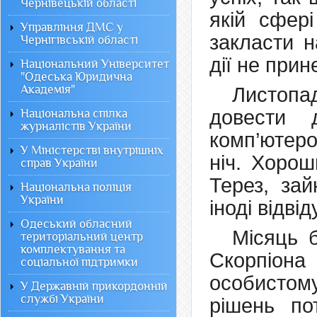
Чернівецькій області
якій сфер
Управління ДМС у
закласти н
Чернігівській області
дії не при
Національний Університет
"Одеська Юридична
Академія"
Листопа
довести 
Національна спілка
журналістів України
комп’ютеро
У Міністерстві внутрішніх
ніч. Хорош
справ України
Терез, зай
Національна поліція
України
іноді відвід
Одеський обласний
Місяць 
територіальний центр
комплектування та
Скорпіона
соціальної підтримки
особистом
У Державній прикордонній
службі України
рішень по