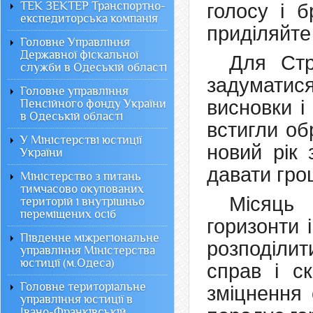
ТЕК ЗЕКТЕР Транспортно-
голосу і б
експедиторська компанія
приділяйте
Головне Управління
Державної фіскальної
Для Стр
служби в Одеській області
задуматися
Головне управління
висновки і
Пенсійного фонду України
в Одеській області
встигли об
У Міністерстві юстиції
новий рік
України
давати грош
Міністерство з питань
тимчасово окупованих
Місяць
територій і внутрішньо
переміщених осіб
горизонти 
Південне міжрегіональне
розподіли
управління Міністерства
юстиції (м.Одеса)
справ і с
Головне територіальне
зміцнення 
управління юстиції в
Івано-Франківській