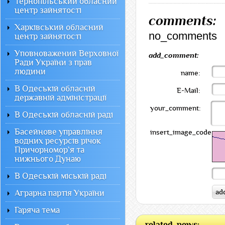
Тернопільський обласний
центр зайнятості
comments:
Харківський обласний
no_comments
центр зайнятості
Уповноважений Верховної
add_comment:
Ради України з прав
людини
name:
В Одеській обласній
E-Mail:
державній адміністрації
your_comment:
В Одеській обласній раді
Басейнове управління
insert_image_code:
водних ресурсів річок
Причорномор`я та
нижнього Дунаю
В Одеській міській раді
Аграрна партія України
Гаряча тема
related_news: