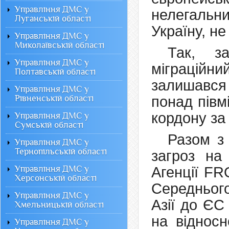
Управління ДМС у
нелегальн
Луганській області
Україну, н
Управління ДМС у
Миколаївській області
Так, з
Управління ДМС у
міграцій
Полтавській області
залишався
Управління ДМС у
Рівненській області
понад півм
кордону за
Управління ДМС у
Сумській області
Разом з 
Управління ДМС у
Тернопільській області
загроз на
Управління ДМС у
Агенції FR
Херсонській області
Середньог
Управління ДМС у
Азії до ЄС
Хмельницькій області
на відносн
Управління ДМС у