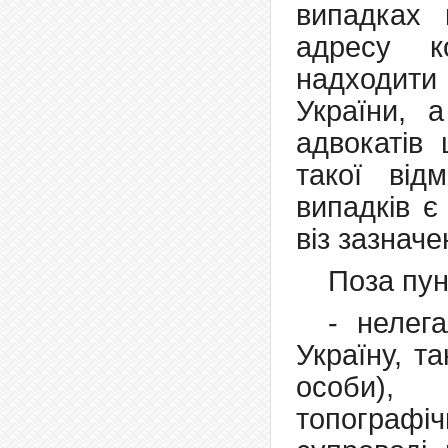
випадках 
адресу ко
надходити
України, а
адвокатів
такої від
випадків є
віз зазнач
Поза пун
- нелег
Україну, т
особи),
топографіч