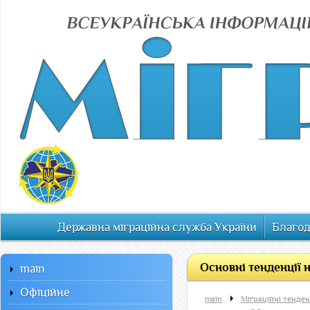
Державна міграційна служба України
Благод
Основні тенденції н
main
Офiцiйне
main
Міграційні тенденц