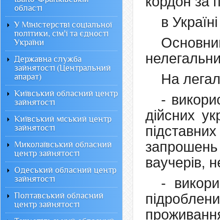
кордон за
області
в Україні
У Міністерстві соціальної
політики, сім'ї та єдності
Основн
України
нелегальни
Державна служба
зайнятості (Центральний
На легал
апарат)
Київський обласний центр
- викори
зайнятості
дійсних ук
Київський міський центр
зайнятості
підставн
запрошень
Миколаївський обласний
центр зайнятості
ваучерів, 
Одеський обласний центр
зайнятості
- викор
Полтавський обласний
підроблен
центр зайнятості
проживання