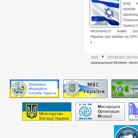
року в
приб
українец
Показни
прирост
чисельності нових гр
України зріс майже на 20%
з ...
main
Міграційні тенденці
національної безпеки: поси