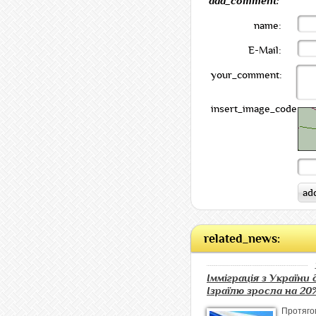
add_comment:
name:
E-Mail:
your_comment:
insert_image_code:
related_news:
Імміграція з України 
Ізраїлю зросла на 20
Протя