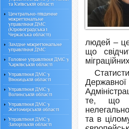
та Київській області
Центрально-південне
міжрегіональне
управління ДМС
(Кіровоградська і
Черкаська області)
людей – це
Західне міжрегіональне
управління ДМС
що свідчи
міграційних
Головне управління ДМС у
Харківській області
Статисти
Управління ДМС у
Вінницькій області
Державної
Управління ДМС у
Адміністра
Волинській області
те, що з
Управління ДМС у
нелегально
Житомирській області
та в цілом
Управління ДМС у
Запорізькій області
європейськ