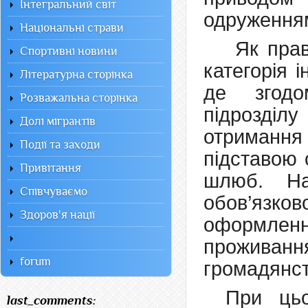
Інтегральний світ
одруженням
Національні страви
Як прав
Спортивні новини
категорія 
Літературна сторінка
де згодо
Розважальна сторінка
підрозді
Долі мігрантів
отримання
Події та заходи
підставою 
Привітання
шлюб. На
Співчуваємо
обов’яз
Здоров'я нації
оформленн
проживанн
forum
громадянст
При цьо
last_comments: