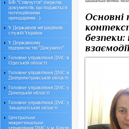
національної безпеки: поси
БФ "Співчуття" (перелік
документів, що подаються
потенційними
Основні 
орендарями...)
контекст
У Державній міграційній
службі України
безпеки:
У Державному
взаємоді
підприємстві "Документ"
Головне управління ДМС в
Одеській області
Головне управління ДМС в
Дніпропетровській області
Головне управління ДМС у
Донецькій області
Головне управління ДМС у
Закарпатській області
Центральне
міжрегіональне
управління ДМС у м. Києві