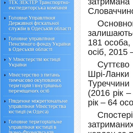
затримана
ТЕК ЗЕКТЕР Транспортно-
експедиторська компанія
Словаччин
Головне Управління
Основно
Державної фіскальної
служби в Одеській області
залишаютьс
Головне управління
181 особа, 
Пенсійного фонду України
в Одеській області
осіб, 2015 
У Міністерстві юстиції
Суттєво 
України
Шрі-Ланки
Міністерство з питань
тимчасово окупованих
Туреччини 
територій і внутрішньо
переміщених осіб
(2016 рік 
рік – 64 ос
Південне міжрегіональне
управління Міністерства
юстиції (м.Одеса)
Спостері
Головне територіальне
затриманих
управління юстиції в
Івано-Франківській