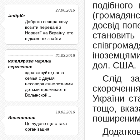
подібного
27.06.2016
(громадянс
Андрій:
Доброго вечора хочу
досвід поп
возити передачі з
Норвегії на Вкраїну, хто
становить
підкаже як знайти...
співгром
іноземцям
21.03.2016
котлярова марина
дол. США.
сергеевна:
здравствуйте,наша
Слід за
семья с двумя
несовершеннолетними
скороченн
детьми проживает в
Волынской...
України ст
тощо, вказ
19.02.2016
поширеним
Валентина:
Це чудово що є така
організация
Додатко