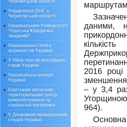
Чернівецькій області
маршрутам
Управління ДМС у
Зазначе
Чернігівській області
даними, н
Національний Університет
"Одеська Юридична
прикордон
Академія"
кількі
Національна спілка
журналістів України
Держприко
У Міністерстві внутрішніх
перетинанн
справ України
2016 році
Національна поліція
зменшення 
України
– у 3,4 ра
Одеський обласний
територіальний центр
Угорщиною 
комплектування та
соціальної підтримки
964).
У Державній прикордонній
Основна
службі України