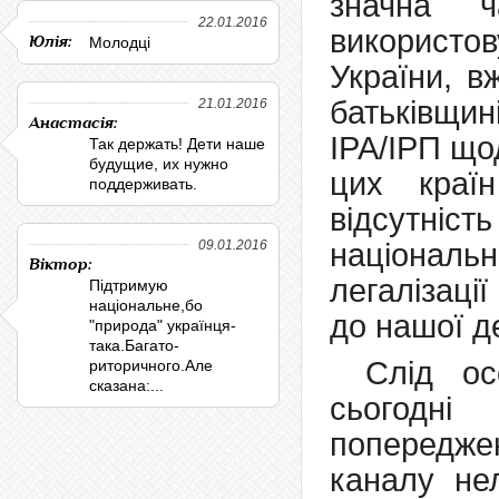
значна ч
22.01.2016
використо
Юлія:
Молодці
України, в
батьківщин
21.01.2016
Анастасія:
ІРА/ІРП що
Так держать! Дети наше
будущие, их нужно
цих краї
поддерживать.
відсутність
09.01.2016
національ
Віктор:
легалізації
Підтримую
національне,бо
до нашої д
"природа" українця-
така.Багато-
Слід ос
риторичного.Але
сказана:...
сьогодні
попередж
каналу нел