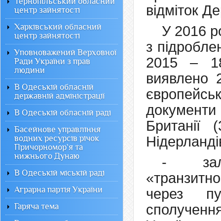
Тернопільський обласний
відміток Д
центр зайнятості
Харківський обласний
У 2016 р
центр зайнятості
з підробле
Уповноважений Верховної
2015 – 1
Ради України з прав
людини
виявлено 
В Одеській обласній
європейс
державній адміністрації
документи
В Одеській обласній раді
Британії (
Басейнове управління
водних ресурсів річок
Нідерландів
Причорномор`я та
нижнього Дунаю
- зал
В Одеській міській раді
«транзитно
Аграрна партія України
через пу
Гаряча тема
сполученн