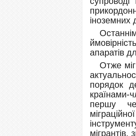
супроводі 
прикордо
іноземних 
Останн
ймовірні
апаратів д
Отже міг
актуальност
порядок де
країнами-
першу че
міграцій
інструмен
мігрантів,