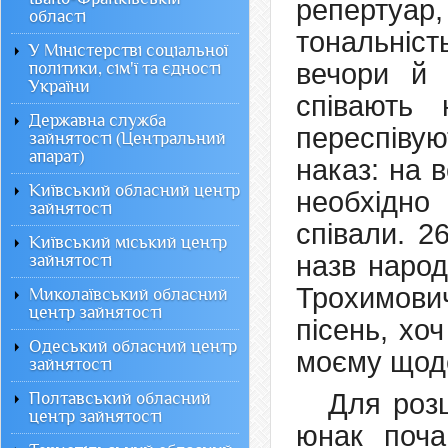
репертуар
області
тональніст
У Міністерстві соціальної
вечори й 
політики, сім'ї та єдності
України
співають 
Державна служба
переспівую
зайнятості (Центральний
апарат)
наказ: на в
Київський обласний центр
необхідно
зайнятості
співали. 2
Київський міський центр
назв народ
зайнятості
Трохимович
Миколаївський обласний
центр зайнятості
пісень, хоч
Одеський обласний центр
моєму щод
зайнятості
Для роз
Полтавський обласний
центр зайнятості
юнак поча