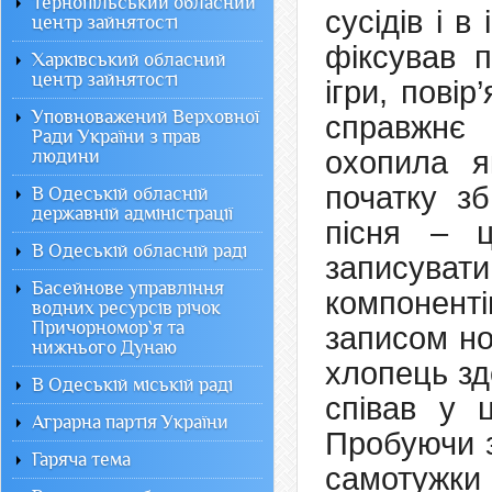
Тернопільський обласний
сусідів і 
центр зайнятості
фіксував п
Харківський обласний
центр зайнятості
ігри, повір
Уповноважений Верховної
справжнє
Ради України з прав
охопила я
людини
початку з
В Одеській обласній
державній адміністрації
пісня – ц
В Одеській обласній раді
записуват
Басейнове управління
компоненті
водних ресурсів річок
Причорномор`я та
записом но
нижнього Дунаю
хлопець зд
В Одеській міській раді
співав у ц
Аграрна партія України
Пробуючи з
Гаряча тема
самотужки