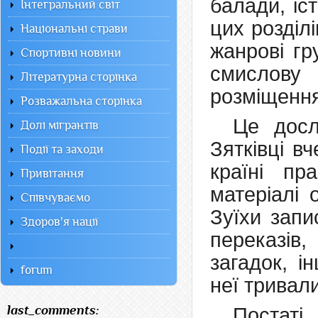
балади, іс
Інтегральний світ
цих розділ
Національні страви
жанрові гр
Спортивні новини
смислову
Літературна сторінка
розміщення
Розважальна сторінка
Це досл
Долі мігрантів
Зятківці в
Події та заходи
країні пр
Привітання
матеріалі 
Співчуваємо
Зуїхи запи
Здоров'я нації
переказів
загадок, і
forum
неї тривал
last_comments:
Постат