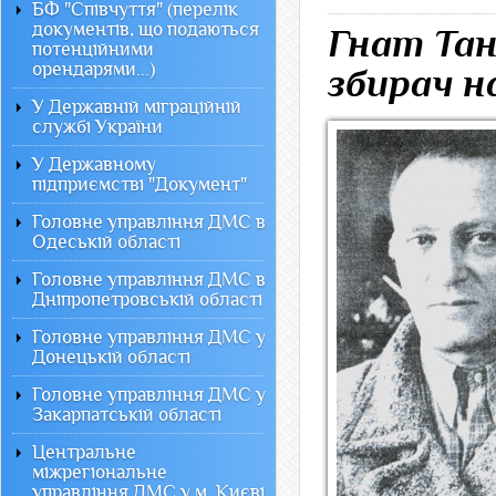
БФ "Співчуття" (перелік
документів, що подаються
Гнат Та
потенційними
орендарями...)
збирач н
У Державній міграційній
службі України
У Державному
підприємстві "Документ"
Головне управління ДМС в
Одеській області
Головне управління ДМС в
Дніпропетровській області
Головне управління ДМС у
Донецькій області
Головне управління ДМС у
Закарпатській області
Центральне
міжрегіональне
управління ДМС у м. Києві