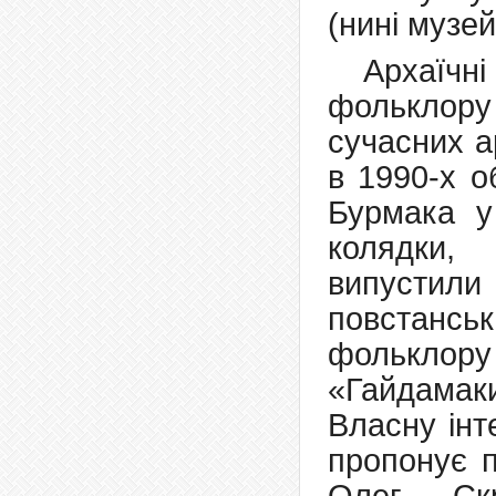
(нині музей
Архаїчн
фольклор
сучасних а
в 1990-х о
Бурмака у
колядки,
випусти
повстанськ
фольклор
«Гайдамак
Власну інт
пропонує п