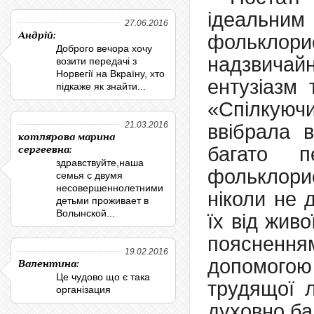
ідеальни
27.06.2016
Андрій:
фольклори
Доброго вечора хочу
надзвичайн
возити передачі з
Норвегії на Вкраїну, хто
ентузіазм 
підкаже як знайти...
«Спілкуюч
21.03.2016
ввібрала 
котлярова марина
багато п
сергеевна:
здравствуйте,наша
фольклорис
семья с двумя
несовершеннолетними
ніколи не 
детьми проживает в
Волынской...
їх від жив
поясненн
19.02.2016
допомого
Валентина:
Це чудово що є така
трудящої л
організация
духовно баг