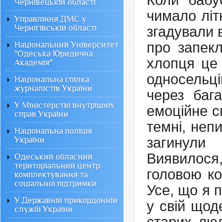
Коли бабу
Чернівецькій області
чимало літ
Управління ДМС у
Чернігівській області
згадували 
про запек
Національний Університет
"Одеська Юридична
хлопця це 
Академія"
односельці
Національна спілка
журналістів України
через бага
У Міністерстві внутрішніх
емоційне с
справ України
темні, неп
Національна поліція
загинули
України
Виявилося
Одеський обласний
територіальний центр
головою ко
комплектування та
соціальної підтримки
Усе, що я 
У Державній прикордонній
у свій щод
службі України