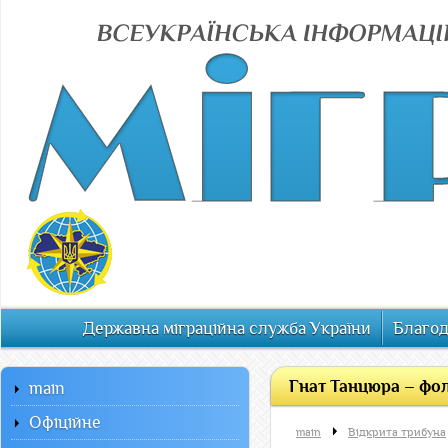
Державна міграційна служба України
Благод
Гнат Танцюра – фол
main
Офiцiйне
main
Відкрита трибуна