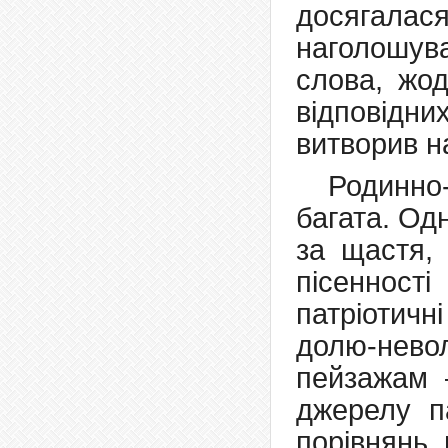
досягалася
наголошува
слова, жод
відповідни
витворив н
Родинно
багата. Од
за щастя, 
пісенності
патріотич
долю-нево
пейзажам –
джерелу па
порівнянь, 