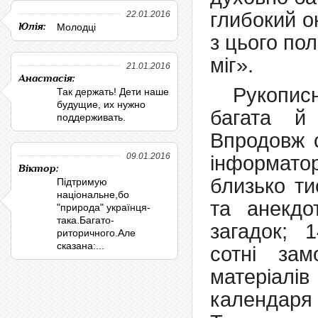
глибокий о
22.01.2016
Юлія:
Молодці
з цього пол
міг».
21.01.2016
Анастасія:
Рукопис
Так держать! Дети наше
будущие, их нужно
багата й
поддерживать.
Впродовж с
09.01.2016
інформат
Віктор:
близько ти
Підтримую
національне,бо
та анекдот
"природа" українця-
така.Багато-
загадок; 
риторичного.Але
сказана:...
сотні замо
матеріал
календар