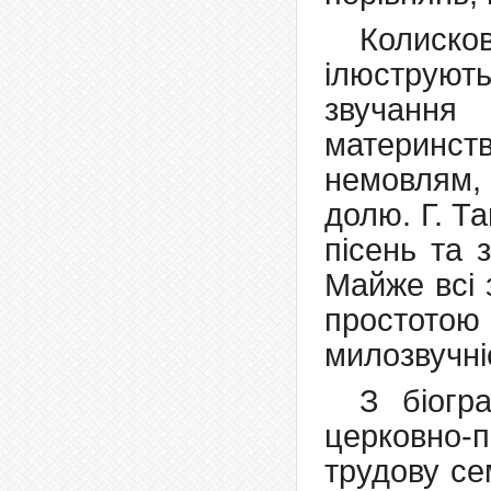
Колиск
ілюструють
звучання
материнств
немовлям,
долю. Г. Т
пісень та 
Майже всі 
простотою
милозвучн
З біогр
церковно-п
трудову се