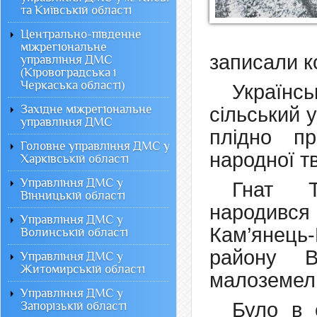
та Київській області
Центрально-південне
міжрегіональне
записали ко
управління ДМС
(Кіровоградська і
Черкаська області)
Українс
Західне міжрегіональне
сільський 
управління ДМС
плідно п
Головне управління ДМС у
народної тв
Харківській області
Управління ДМС у
Гнат Т
Вінницькій області
народився 
Управління ДМС у
Кам’янець-
Волинській області
району Ві
Управління ДМС у
Житомирській області
малоземельн
Управління ДМС у
Було в 
Запорізькій області