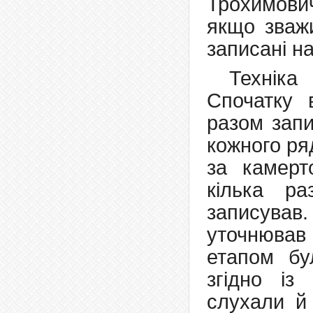
Трохимович
якщо зважи
записані на
Техніка
Спочатку 
разом запи
кожного ря
за камерт
кілька ра
записува
уточнював
етапом бу
згідно із
слухали й