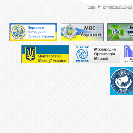
main
Відкрита трибуна