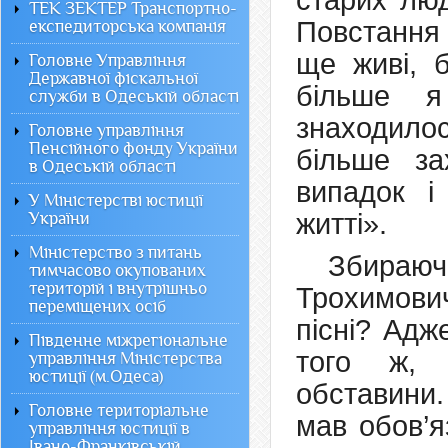
старих люд
ТЕК ЗЕКТЕР Транспортно-
Повстання 
експедиторська компанія
ще живі, 
Головне Управління
Державної фіскальної
більше я
служби в Одеській області
знаходилос
Головне управління
Пенсійного фонду України
більше з
в Одеській області
випадок і
У Міністерстві юстиції
житті».
України
Міністерство з питань
Збираюч
тимчасово окупованих
територій і внутрішньо
Трохимович
переміщених осіб
пісні? Адж
Південне міжрегіональне
того ж, 
управління Міністерства
юстиції (м.Одеса)
обставини
Головне територіальне
мав обов’яз
управління юстиції в
Івано-Франківській