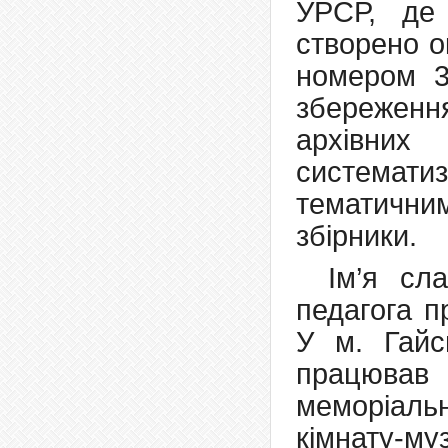
УРСР, де 
створено о
номером 3
збережен
архівних
системати
тематични
збірники.
Ім’я сл
педагога п
У м. Гайс
працював 
меморіал
кімнату-му