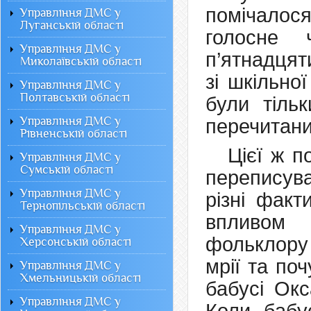
помічалос
Управління ДМС у
Луганській області
голосне 
Управління ДМС у
п’ятнадцят
Миколаївській області
зі шкільно
Управління ДМС у
Полтавській області
були тіль
Управління ДМС у
перечитани
Рівненській області
Цієї ж п
Управління ДМС у
Сумській області
переписува
Управління ДМС у
різні факт
Тернопільській області
впливом 
Управління ДМС у
фольклору
Херсонській області
мрії та по
Управління ДМС у
Хмельницькій області
бабусі Окс
Управління ДМС у