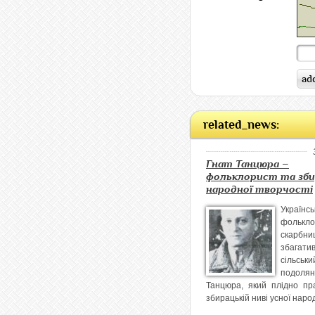
related_news:
Гнат Танцюра –
фольклорист та зб
народної творчості
Українсь
фолькло
скарбни
збаг
сільськи
подоля
Танцюра, який плідно пр
збирацькій ниві усної народ