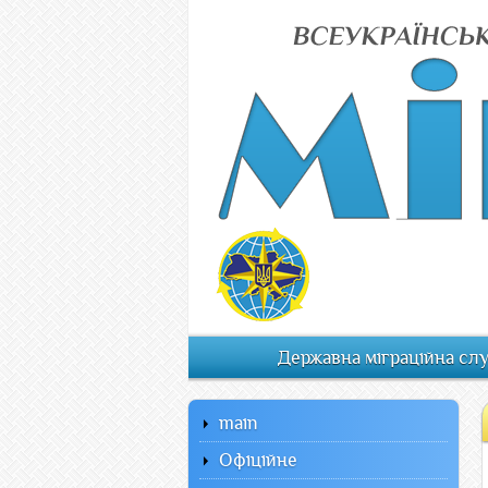
Державна міграційна сл
main
Офiцiйне