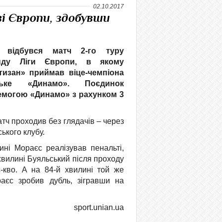
02.10.2017
зі Європи, здобувши
 відбувся матч 2-го туру
нду Ліги Європи, в якому
тизан» приймав віце-чемпіона
ське «Динамо». Поєдинок
емогою «Динамо» з рахунком 3
тч проходив без глядачів – через
ського клубу.
ині Мораєс реалізував пенальті,
хвилині Буяльський після проходу
с-кво. А на 84-й хвилині той же
аєс зробив дубль, зігравши на
sport.unian.ua