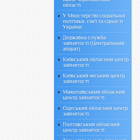
області
У Міністерстві соціальної
політики, сім'ї та єдності
України
Державна служба
зайнятості (Центральний
апарат)
Київський обласний центр
зайнятості
Київський міський центр
зайнятості
Миколаївський обласний
центр зайнятості
Одеський обласний центр
зайнятості
Полтавський обласний
центр зайнятості