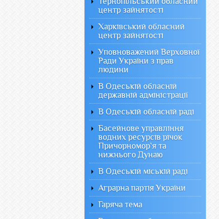
Тернопільський обласний
центр зайнятості
Харківський обласний
центр зайнятості
Уповноважений Верховної
Ради України з прав
людини
В Одеській обласній
державній адміністрації
В Одеській обласній раді
Басейнове управління
водних ресурсів річок
Причорномор`я та
нижнього Дунаю
В Одеській міській раді
Аграрна партія України
Гаряча тема