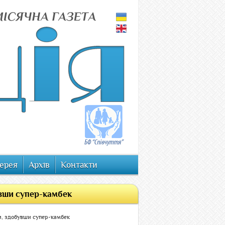
ерея
Архів
Контакти
увши супер-камбек
и, здобувши супер-камбек