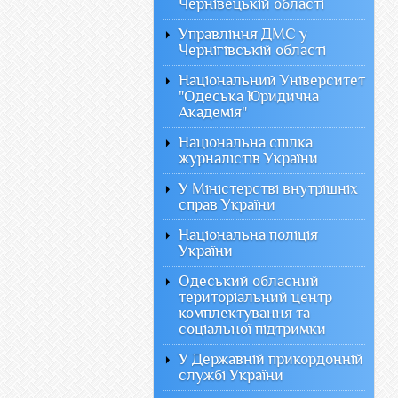
Чернівецькій області
Управління ДМС у
Чернігівській області
Національний Університет
"Одеська Юридична
Академія"
Національна спілка
журналістів України
У Міністерстві внутрішніх
справ України
Національна поліція
України
Одеський обласний
територіальний центр
комплектування та
соціальної підтримки
У Державній прикордонній
службі України