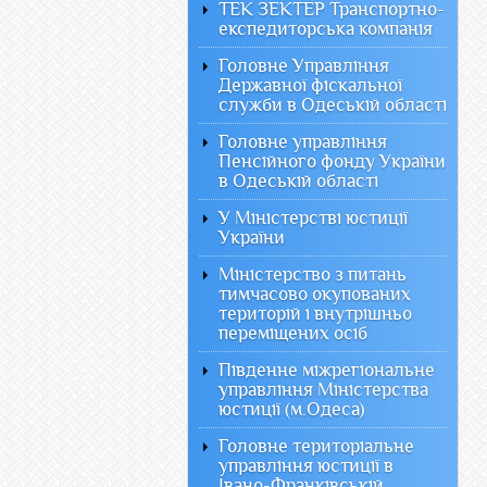
ТЕК ЗЕКТЕР Транспортно-
експедиторська компанія
Головне Управління
Державної фіскальної
служби в Одеській області
Головне управління
Пенсійного фонду України
в Одеській області
У Міністерстві юстиції
України
Міністерство з питань
тимчасово окупованих
територій і внутрішньо
переміщених осіб
Південне міжрегіональне
управління Міністерства
юстиції (м.Одеса)
Головне територіальне
управління юстиції в
Івано-Франківській