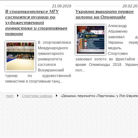
21.09.2019
20.02.20
В спорткомплексе МГУ
Украина выиграла первое
состоялся турнир по
золото на Олимпиаде
художественной
Александр
гимнастике и спортивным
Абраменко
танцам
завоевал д
В спорткомплексе
Украины перв
Международного
медаль.
гуманитарного
Спортсмен
университета
завоевал золото во фристайле 
состоялся
время Олимпиады 2018. Украин
Всеукраинский
пол...
турнир по художественной
гимнастике и спортивным танц...
main
Спортивні новини
«Динамо» перемогло «Партизан» у Лізі Європ