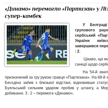
«Динамо» перемогло «Партизан» у Лі
супер-камбек
У Белграді
групового рау
сербський «Пар
України київ
завершився пер
: 2.
Цікаво, що ма
санкції щодо серб
На 54-й хвил
призначений за гру рукою гравця «Партизана». На 68-й 
Бесєдіна забив з близької відстані, відновивши стату
Буяльський сильним ударом пробив у штангу, а Мор
добиванні. 3 : 2 – перемога «Динамо».