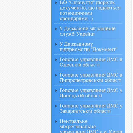
БФ "Співчуття" (перелік
документів, що подаються
потенційними
орендарями...)
У Державній міграційній
службі України
У Державному
підприємстві "Документ"
Головне управління ДМС в
Одеській області
Головне управління ДМС в
Дніпропетровській області
Головне управління ДМС у
Донецькій області
Головне управління ДМС у
Закарпатській області
Центральне
міжрегіональне
управління ДМС у м. Києві