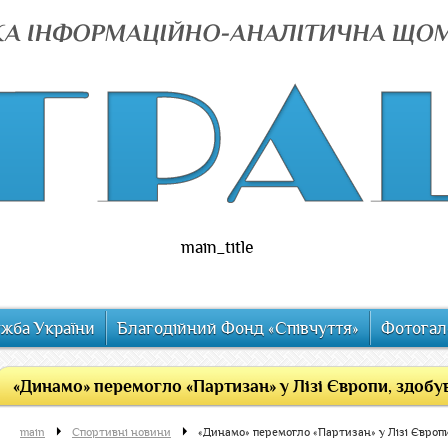
main_title
ужба України
Благодійний Фонд «Співчуття»
Фотогал
«Динамо» перемогло «Партизан» у Лізі Європи, здоб
main
Спортивні новини
«Динамо» перемогло «Партизан» у Лізі Європ