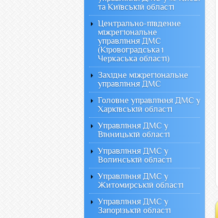
та Київській області
Центрально-південне
міжрегіональне
управління ДМС
(Кіровоградська і
Черкаська області)
Західне міжрегіональне
управління ДМС
Головне управління ДМС у
Харківській області
Управління ДМС у
Вінницькій області
Управління ДМС у
Волинській області
Управління ДМС у
Житомирській області
Управління ДМС у
Запорізькій області