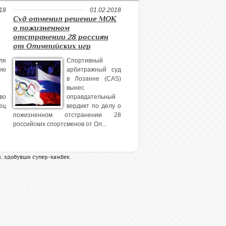
18
01.02.2018
Суд отменил решение МОК
о пожизненном
отстранении 28 россиян
от Олимпийских игр
ля
Спортивный
ую
арбитражный суд
в Лозанне (CAS)
вынес
во
оправдательный
ец
вердикт по делу о
пожизненном отстранении 28
российских спортсменов от Ол...
и, здобувши супер-камбек