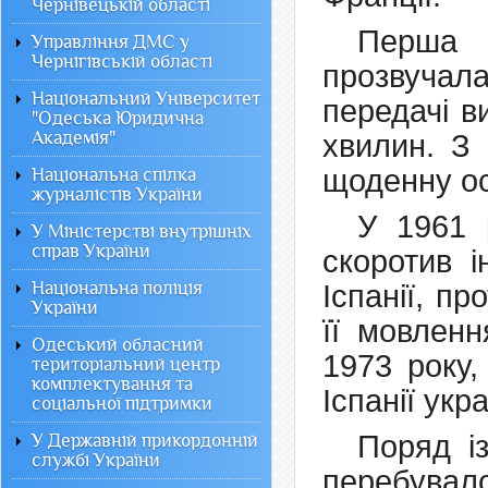
Чернівецькій області
Перша у
Управління ДМС у
Чернігівській області
прозвуча
Національний Університет
передачі в
"Одеська Юридична
Академія"
хвилин. З
щоденну ос
Національна спілка
журналістів України
У 1961 
У Міністерстві внутрішніх
справ України
скоротив і
Національна поліція
Іспанії, п
України
її мовлен
Одеський обласний
1973 року,
територіальний центр
комплектування та
Іспанії ук
соціальної підтримки
Поряд і
У Державній прикордонній
службі України
перебувало