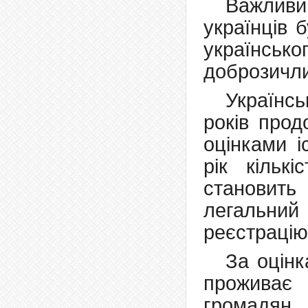
Важливи
українців 
українськог
доброзичли
Українсь
років прод
оцінками і
рік кількі
становить
легальний 
реєстрацію
За оцінк
проживає
громадян.