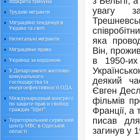
з Бельгії,
Відкрита трибуна
увагу за
Трудові мігранти
Трешневс
Міграційні тенденції в
Україні та світі
співробітн
яка провод
Нелегальні мігранти
Він, прожи
Міграційне право
в 1950-их
Українці за кордоном
Українськ
У Департаменті житлово-
комунального
деякий ча
господарства та
енергоефективності ОДА
Євген Десл
Международный конгресс
фільмів пр
по защите прав и свобод
Франції, а
граждан "Щит"
писав для
Територіальний сервісний
центр МВС в Одеській
загинув у 1
області