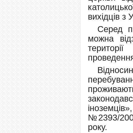
католицьк
вихідців з 
Серед п
можна від
територі
проведення
Віднос
перебуван
проживають
законод
іноземців»
№2393/2004
року.