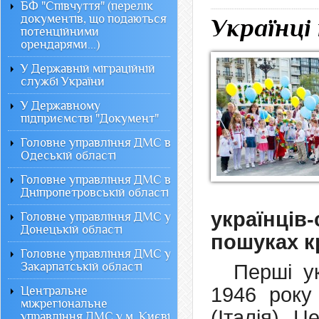
БФ "Співчуття" (перелік
документів, що подаються
Українці 
потенційними
орендарями...)
У Державній міграційній
службі України
У Державному
підприємстві "Документ"
Головне управління ДМС в
Одеській області
Головне управління ДМС в
Дніпропетровській області
українці
Головне управління ДМС у
Донецькій області
пошуках к
Головне управління ДМС у
Закарпатській області
Перші ук
1946 року
Центральне
міжрегіональне
(Італія). 
управління ДМС у м. Києві