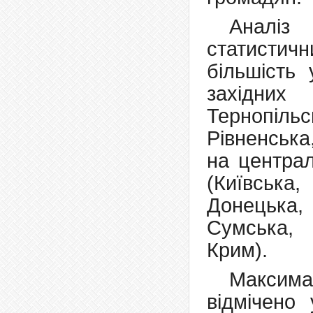
Аналіз 
статистич
більшість 
західних
Тернопільс
Рівненськ
на централ
(Київськ
Донецька,
Сумська,
Крим).
Максим
відмічено