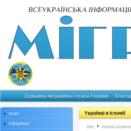
Державна міграційна служба України
Благод
Українці в Іспанії
main
Офiцiйне
main
Українці за кордо