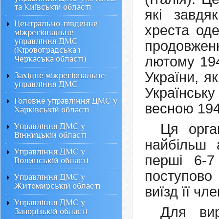
та Київській області
які завдя
Центрально-південне
хреста оде
міжрегіональне
управління ДМС
продовжен
(Кіровоградська і
лютому 194
Черкаська області)
України, я
Західне міжрегіональне
управління ДМС
Українську
Головне управління ДМС у
весною 194
Харківській області
Ця орга
Управління ДМС у
Вінницькій області
найбільш 
Управління ДМС у
перші 6-7
Волинській області
поступово
Управління ДМС у
Житомирській області
виїзд її чл
Управління ДМС у
Для вир
Запорізькій області