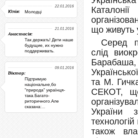
Українська
22.01.2016
Каталонії
Юлія:
Молодці
організов
що живуть у
21.01.2016
Анастасія:
Так держать! Дети наше
Серед п
будущие, их нужно
слід виокр
поддерживать.
Барабаша
09.01.2016
Українсько
Віктор:
Підтримую
та М. Гичк
національне,бо
СЕКОТ, щ
"природа" українця-
така.Багато-
організув
риторичного.Але
сказана:...
України з
технологій
також вла