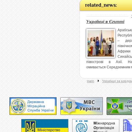
related_news:
Українці в Єгипті
Арабськ
Республ
– дер
північн
Афри
Синайсь
півострові в Азії. Н
омивається Середземним м
main
Українці за кордо