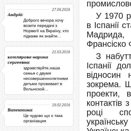
промислов
27.06.2016
У 1970 р
Андрій:
Доброго вечора хочу
в Іспанії 
возити передачі з
Норвегії на Вкраїну, хто
Мадрида,
підкаже як знайти...
Франсіско 
21.03.2016
З набут
котлярова марина
сергеевна:
Іспанії до
здравствуйте,наша
відносин 
семья с двумя
несовершеннолетними
зокрема. Щ
детьми проживает в
Волынской...
проекти, 
контактів 
19.02.2016
Валентина:
році спо
Це чудово що є така
українсь
організация