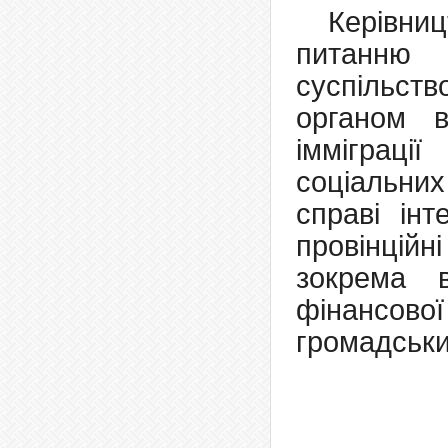
Керівни
питанню і
суспільств
органом в
імміграції
соціальних
справі інт
провінцій
зокрема 
фінансової
громадськи