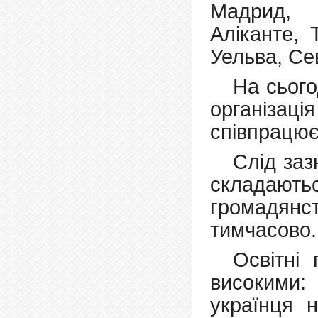
Мадрид, 
Аліканте, 
Уельва, Сев
На сього
організац
співпрацює
Слід заз
складаютьс
громадянс
тимчасово.
Освітні 
високими:
українця 