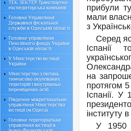
ТЕК ЗЕКТЕР Транспортно-
прибули ту
експедиторська компанія
мали власн
Головне Управління
Державної фіскальної
з Українсь
служби в Одеській області
Серед яс
Головне управління
Пенсійного фонду України
Іспанії 
в Одеській області
українськ
У Міністерстві юстиції
України
Олександра
Міністерство з питань
на запроше
тимчасово окупованих
протягом 5
територій і внутрішньо
переміщених осіб
Іспанії. У
Південне міжрегіональне
президент
управління Міністерства
юстиції (м.Одеса)
інституту 
Головне територіальне
У 1950 
управління юстиції в
Івано-Франківській