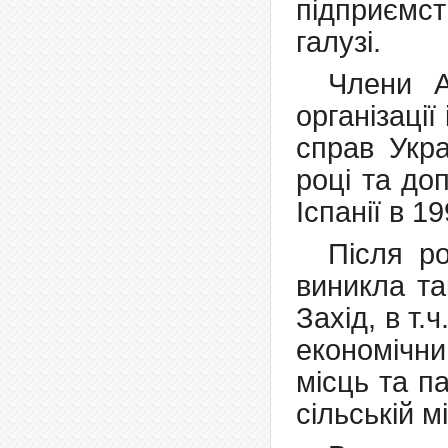
підприємс
галузі.
Члени А
організації
справ Укр
році та до
Іспанії в 19
Піcля р
виникла та
Захід, в т.
економіч
місць та п
сільській м