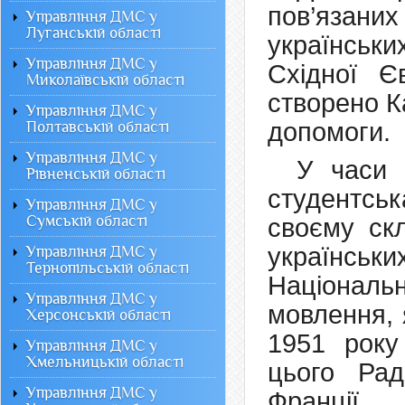
пов’язан
Управління ДМС у
Луганській області
українськи
Управління ДМС у
Східної Є
Миколаївській області
створено К
Управління ДМС у
допомоги.
Полтавській області
Управління ДМС у
У часи 
Рівненській області
студентськ
Управління ДМС у
Сумській області
своєму скл
українськ
Управління ДМС у
Тернопільській області
Націонал
Управління ДМС у
мовлення, 
Херсонській області
1951 року
Управління ДМС у
Хмельницькій області
цього Ра
Управління ДМС у
Франції.