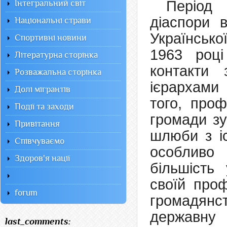
Період 
Інтегральний світ
діаспори 
Національні страви
Українськ
Спортивні новини
1963 році
Літературна сторінка
контакти 
Розважальна сторінка
ієрархами
Долі мігрантів
того, проф
Події та заходи
громади зу
Привітання
шлюби з іс
Співчуваємо
особливо
Здоров'я нації
більшість 
своїй проф
forum
громадянс
державну
last_comments: