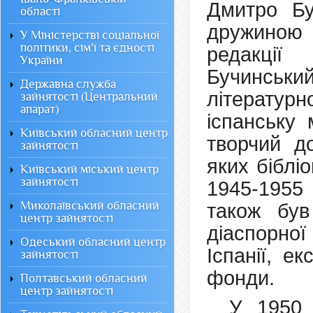
Дмитро Бу
області
дружиною
У Міністерстві соціальної
політики, сім'ї та єдності
редакції
України
Бучинськи
Державна служба
літератур
зайнятості (Центральний
апарат)
іспанську 
Київський обласний центр
творчий д
зайнятості
яких біблі
Київський міський центр
зайнятості
1945-1955
Миколаївський обласний
також був
центр зайнятості
діаспорної 
Одеський обласний центр
Іспанії, е
зайнятості
фонди.
Полтавський обласний
центр зайнятості
У 1950 