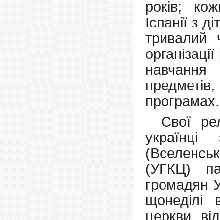
років; ко
Іспанії з д
тривалий 
організаці
навчання
предметів,
програмах.
Свої ре
українці
(Вселенсь
(УГКЦ) п
громадян У
щонеділі 
церкви від