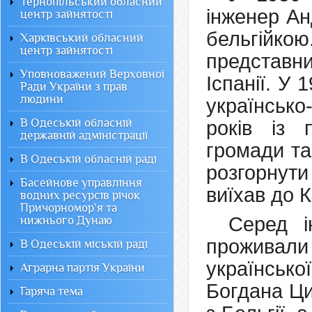
Тернопільський обласний
інженер Ан
центр зайнятості
бельгійкою
Харківський обласний
центр зайнятості
представни
Уповноважений Верховної
Іспанії. У
Ради України з прав
людини
українсько
В Одеській обласній
років із 
державній адміністрації
громади та
В Одеській обласній раді
розгорнути
Басейнове управління
виїхав до 
водних ресурсів річок
Причорномор`я та
Серед і
нижнього Дунаю
проживали 
В Одеській міській раді
українсько
Аграрна партія України
Богдана Ци
Гаряча тема